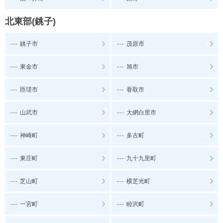
北東部(銚子)
---
---
銚子市
茂原市
---
---
東金市
旭市
---
---
匝瑳市
香取市
---
---
山武市
大網白里市
---
---
神崎町
多古町
---
---
東庄町
九十九里町
---
---
芝山町
横芝光町
---
---
一宮町
睦沢町