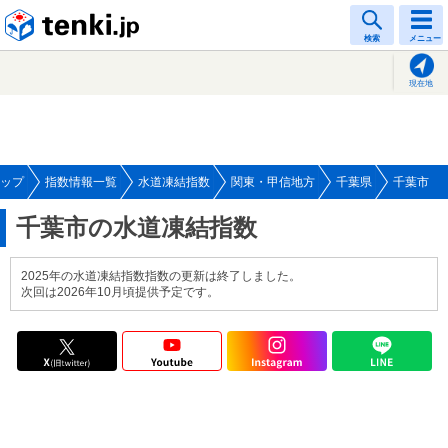
tenki.jp
検索
メニュー
現在地
ップ
指数情報一覧
水道凍結指数
関東・甲信地方
千葉県
千葉市
千葉市の水道凍結指数
2025年の水道凍結指数指数の更新は終了しました。
次回は2026年10月頃提供予定です。