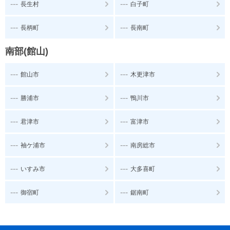
---
---
長生村
白子町
---
---
長柄町
長南町
南部(館山)
---
---
館山市
木更津市
---
---
勝浦市
鴨川市
---
---
君津市
富津市
---
---
袖ケ浦市
南房総市
---
---
いすみ市
大多喜町
---
---
御宿町
鋸南町