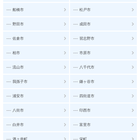
---
---
船橋市
松戸市
---
---
野田市
成田市
---
---
佐倉市
習志野市
---
---
柏市
市原市
---
---
流山市
八千代市
---
---
我孫子市
鎌ヶ谷市
---
---
浦安市
四街道市
---
---
八街市
印西市
---
---
白井市
富里市
---
---
酒々井町
栄町