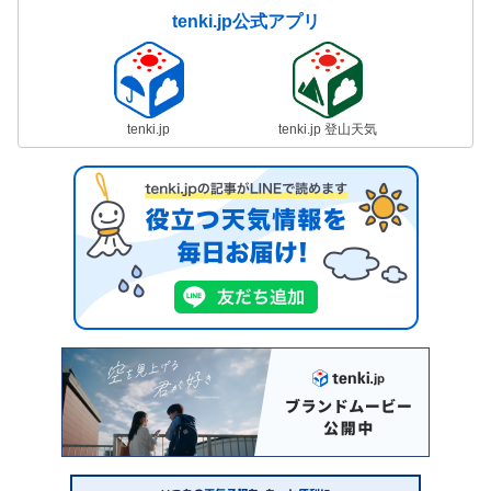
tenki.jp公式アプリ
tenki.jp
tenki.jp 登山天気