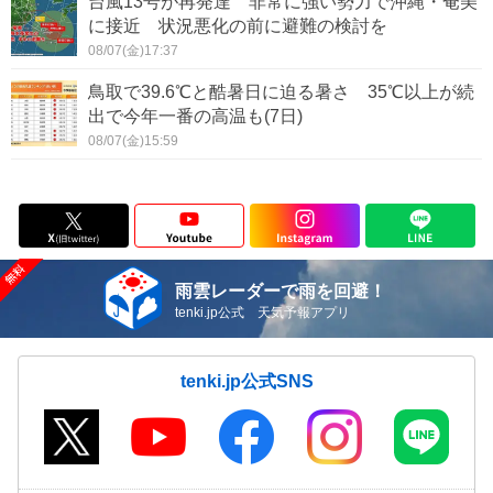
台風13号が再発達 非常に強い勢力で沖縄・奄美
に接近 状況悪化の前に避難の検討を
08/07(金)17:37
鳥取で39.6℃と酷暑日に迫る暑さ 35℃以上が続
出で今年一番の高温も(7日)
08/07(金)15:59
雨雲レーダーで雨を回避！
tenki.jp公式 天気予報アプリ
tenki.jp公式SNS