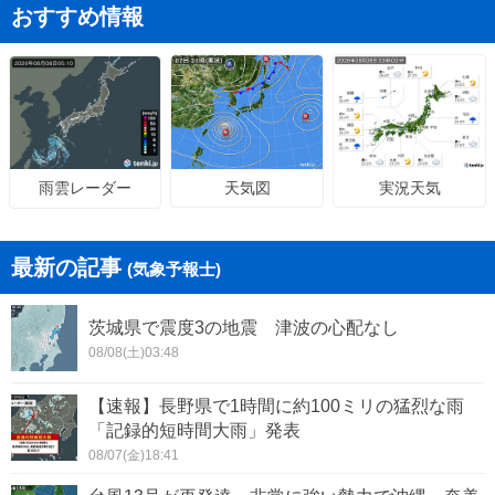
おすすめ情報
天気図
実況天気
雨雲レーダー
最新の記事
(気象予報士)
茨城県で震度3の地震 津波の心配なし
08/08(土)03:48
【速報】長野県で1時間に約100ミリの猛烈な雨
「記録的短時間大雨」発表
08/07(金)18:41