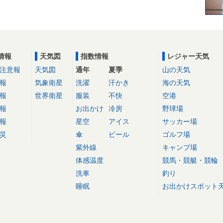
情報
天気図
指数情報
レジャー天気
注意報
天気図
通年
夏季
山の天気
報
気象衛星
洗濯
汗かき
海の天気
報
世界衛星
服装
不快
空港
報
お出かけ
冷房
野球場
報
星空
アイス
サッカー場
災
傘
ビール
ゴルフ場
紫外線
キャンプ場
体感温度
競馬・競艇・競輪
洗車
釣り
睡眠
お出かけスポット