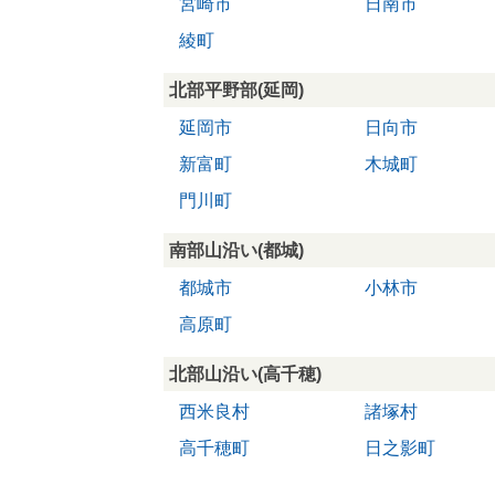
宮崎市
日南市
綾町
北部平野部(延岡)
延岡市
日向市
新富町
木城町
門川町
南部山沿い(都城)
都城市
小林市
高原町
北部山沿い(高千穂)
西米良村
諸塚村
高千穂町
日之影町