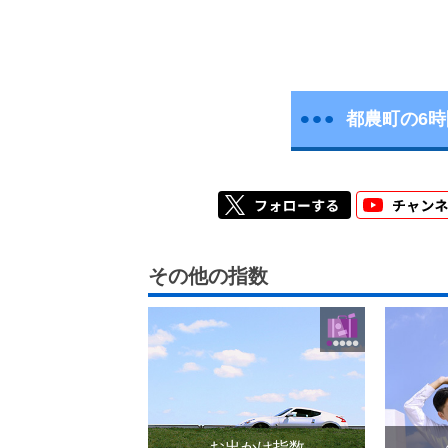
都農町の6
その他の指数
お出かけ指数