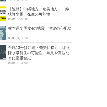
【速報】沖縄地方・奄美地方 「線
状降水帯」発生の可能性
08/06(木)23:48
熊本県で震度4の地震 津波の心配な
し
08/06(木)19:56
台風13号は沖縄・奄美に接近 線状
降水帯発生の可能性 暴風や高波な
どに厳重警戒
08/06(木)18:00