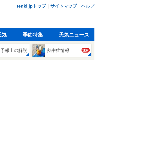
tenki.jpトップ
｜
サイトマップ
｜
ヘルプ
天気
季節特集
天気ニュース
象予報士の解説
熱中症情報
注目