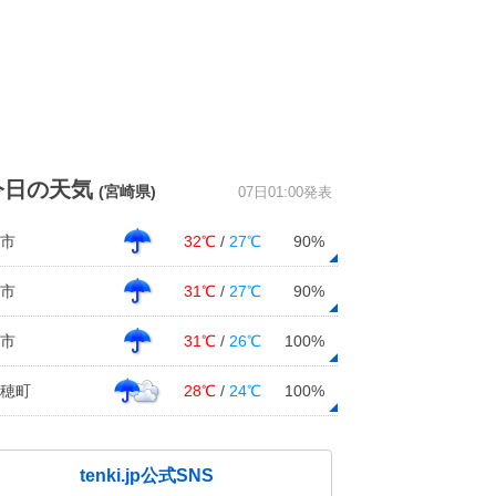
今日の天気
(宮崎県)
07日01:00発表
市
32℃
/
27℃
90%
市
31℃
/
27℃
90%
市
31℃
/
26℃
100%
穂町
28℃
/
24℃
100%
tenki.jp公式SNS