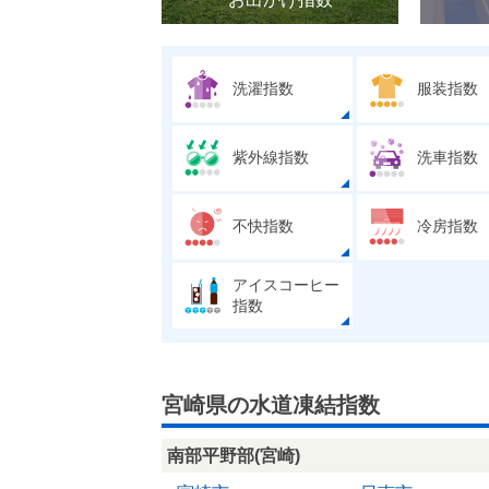
洗濯指数
服装指数
紫外線指数
洗車指数
不快指数
冷房指数
アイスコーヒー
指数
宮崎県の水道凍結指数
南部平野部(宮崎)