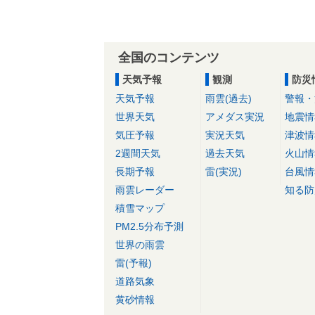
全国のコンテンツ
天気予報
観測
防災
天気予報
雨雲(過去)
警報・
世界天気
アメダス実況
地震情
気圧予報
実況天気
津波情
2週間天気
過去天気
火山情
長期予報
雷(実況)
台風情
雨雲レーダー
知る防
積雪マップ
PM2.5分布予測
世界の雨雲
雷(予報)
道路気象
黄砂情報