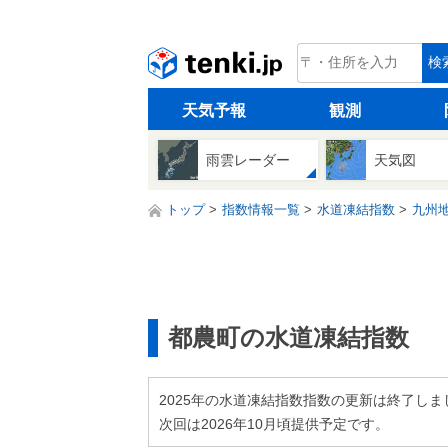
tenki.jp
検
天気予報
観測
雨雲レーダー
天気図
トップ
指数情報一覧
水道凍結指数
九州
都農町の水道凍結指数
2025年の水道凍結指数指数の更新は終了しま
次回は2026年10月頃提供予定です。