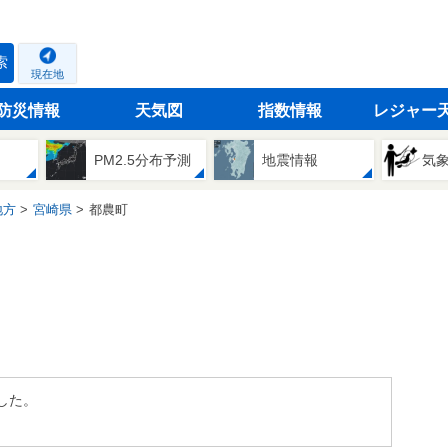
索
現在地
防災情報
天気図
指数情報
レジャー
PM2.5分布予測
地震情報
気
地方
宮崎県
都農町
した。