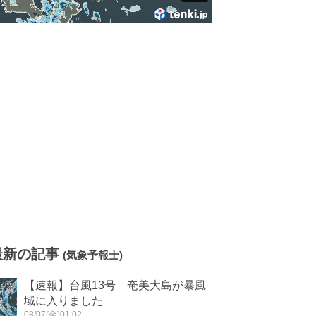
最新の記事
(気象予報士)
【速報】台風13号 奄美大島が暴風
域に入りました
08/07(金)01:02