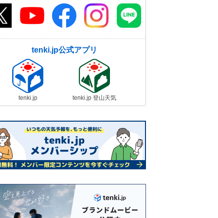
tenki.jp公式アプリ
tenki.jp
tenki.jp 登山天気