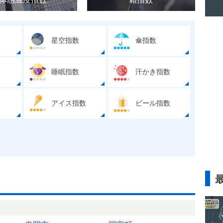
星空指数
傘指数
睡眠指数
汗かき指数
アイス指数
ビール指数