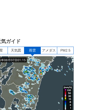
天気ガイド
星
天気図
雨雲
アメダス
PM2.5