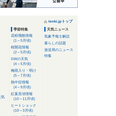
tenki.jpトップ
季節特集
天気ニュース
花粉飛散情報
気象予報士解説
(1～5月頃)
暮らしの話題
桜開花情報
放送局のニュース
(2～5月頃)
特集
GWの天気
(4～5月頃)
梅雨入り・明け
(5～7月頃)
熱中症情報
(4～9月頃)
紅葉見頃情報
天気
(10～11月頃)
ヒートショック
(10～3月頃)