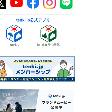
tenki.jp公式アプリ
tenki.jp
tenki.jp 登山天気