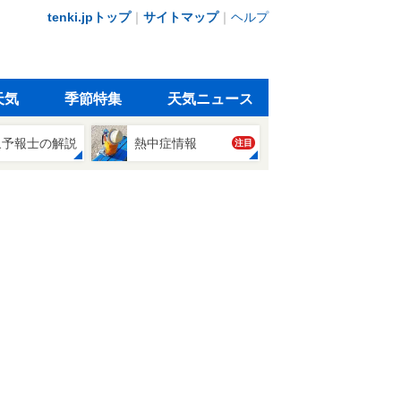
tenki.jpトップ
｜
サイトマップ
｜
ヘルプ
天気
季節特集
天気ニュース
象予報士の解説
熱中症情報
注目