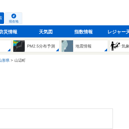
索
現在地
防災情報
天気図
指数情報
レジャー
PM2.5分布予測
地震情報
気
山形県
山辺町