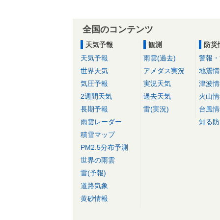
全国のコンテンツ
天気予報
観測
防災
天気予報
雨雲(過去)
警報・
世界天気
アメダス実況
地震情
気圧予報
実況天気
津波情
2週間天気
過去天気
火山情
長期予報
雷(実況)
台風情
雨雲レーダー
知る防
積雪マップ
PM2.5分布予測
世界の雨雲
雷(予報)
道路気象
黄砂情報