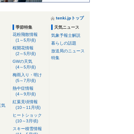
tenki.jpトップ
季節特集
天気ニュース
花粉飛散情報
気象予報士解説
(1～5月頃)
暮らしの話題
桜開花情報
放送局のニュース
(2～5月頃)
特集
GWの天気
(4～5月頃)
梅雨入り・明け
(5～7月頃)
熱中症情報
(4～9月頃)
紅葉見頃情報
天気
(10～11月頃)
ヒートショック
(10～3月頃)
スキー積雪情報