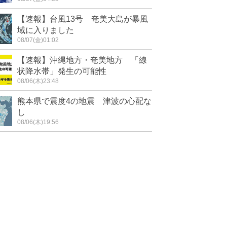
【速報】台風13号 奄美大島が暴風
域に入りました
08/07(金)01:02
【速報】沖縄地方・奄美地方 「線
状降水帯」発生の可能性
08/06(木)23:48
熊本県で震度4の地震 津波の心配な
し
08/06(木)19:56