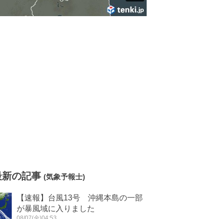
最新の記事
(気象予報士)
【速報】台風13号 沖縄本島の一部
が暴風域に入りました
08/07(金)04:53