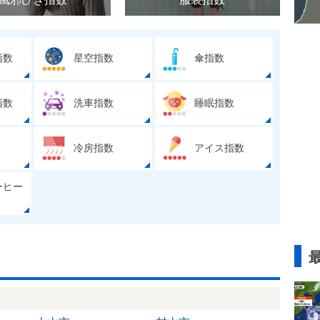
指数
星空指数
傘指数
指数
洗車指数
睡眠指数
冷房指数
アイス指数
ーヒー