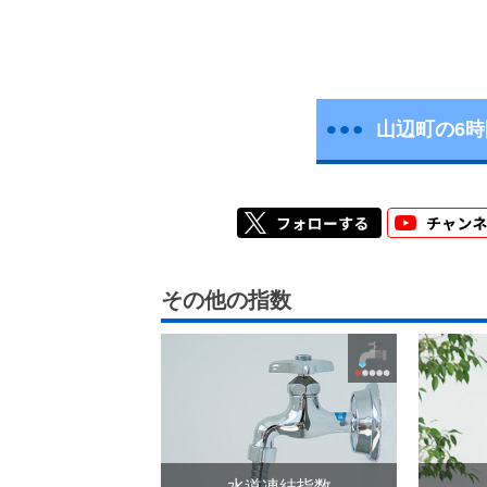
山辺町の6
その他の指数
水道凍結指数