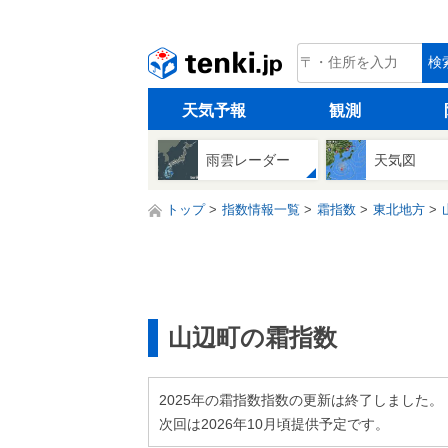
tenki.jp
検
天気予報
観測
雨雲レーダー
天気図
トップ
指数情報一覧
霜指数
東北地方
山辺町の霜指数
2025年の霜指数指数の更新は終了しました。
次回は2026年10月頃提供予定です。