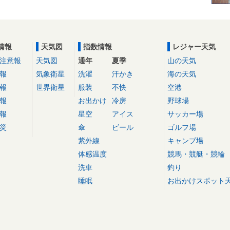
情報
天気図
指数情報
レジャー天気
注意報
天気図
通年
夏季
山の天気
報
気象衛星
洗濯
汗かき
海の天気
報
世界衛星
服装
不快
空港
報
お出かけ
冷房
野球場
報
星空
アイス
サッカー場
災
傘
ビール
ゴルフ場
紫外線
キャンプ場
体感温度
競馬・競艇・競輪
洗車
釣り
睡眠
お出かけスポット