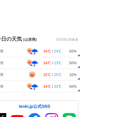
今日の天気
(山形県)
07日05:00発表
市
34℃
/
24℃
50%
市
34℃
/
23℃
50%
市
32℃
/
25℃
10%
市
34℃
/
23℃
50%
tenki.jp公式SNS