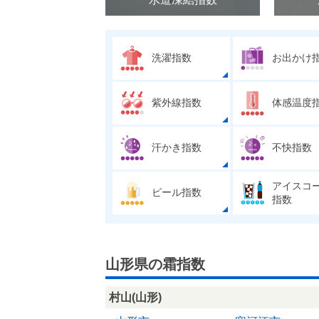
洗濯指数
お出かけ
紫外線指数
体感温度
汗かき指数
不快指数
アイスコ
ビール指数
指数
山形県の霜指数
村山(山形)