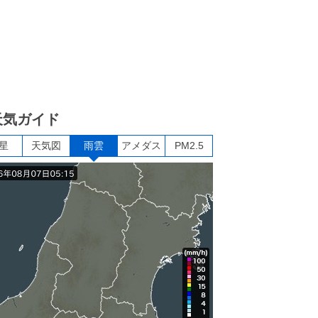
天気ガイド
星
天気図
雨雲
アメダス
PM2.5