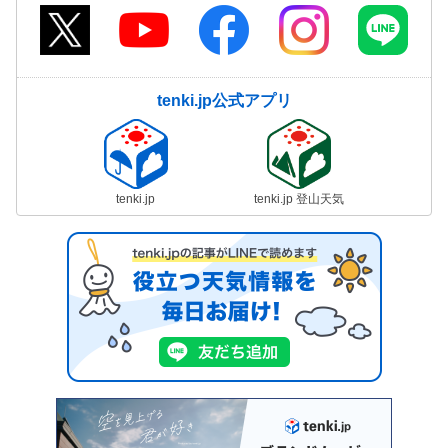
tenki.jp公式アプリ
tenki.jp
tenki.jp 登山天気