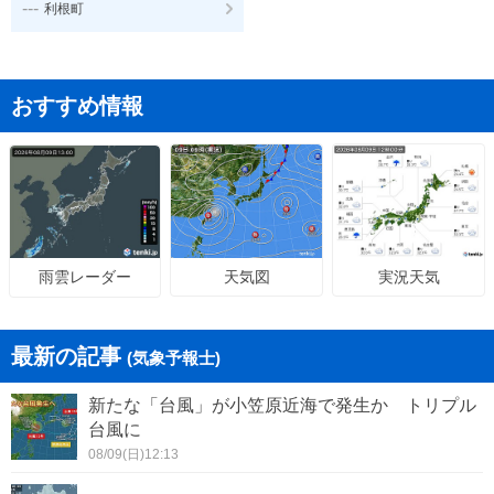
---
利根町
おすすめ情報
天気図
実況天気
雨雲レーダー
最新の記事
(気象予報士)
新たな「台風」が小笠原近海で発生か トリプル
台風に
08/09(日)12:13