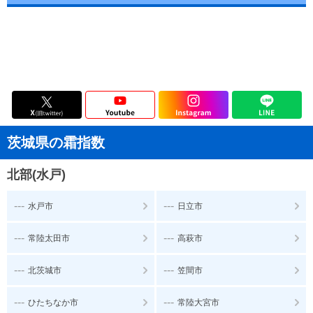
茨城県の霜指数
北部(水戸)
---
---
水戸市
日立市
---
---
常陸太田市
高萩市
---
---
北茨城市
笠間市
---
---
ひたちなか市
常陸大宮市