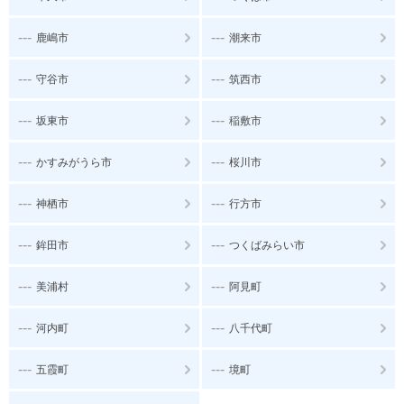
---
---
鹿嶋市
潮来市
---
---
守谷市
筑西市
---
---
坂東市
稲敷市
---
---
かすみがうら市
桜川市
---
---
神栖市
行方市
---
---
鉾田市
つくばみらい市
---
---
美浦村
阿見町
---
---
河内町
八千代町
---
---
五霞町
境町