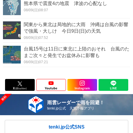
熊本県で震度4の地震 津波の心配なし
08/09(日)08:07
関東から東北は局地的に大雨 沖縄は台風の影響
で強風・大しけ 今日9日(日)の天気
08/09(日)07:52
台風15号は11日に東北に上陸のおそれ 台風のた
まご次々と発生でお盆休みに影響も
08/09(日)07:21
雨雲レーダーで雨を回避！
tenki.jp公式 天気予報アプリ
tenki.jp公式SNS