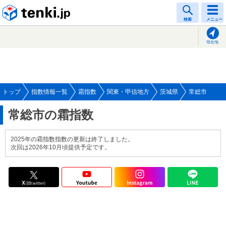
tenki.jp
検索
メニュー
現在地
トップ
指数情報一覧
霜指数
関東・甲信地方
茨城県
常総市
常総市の霜指数
2025年の霜指数指数の更新は終了しました。
次回は2026年10月頃提供予定です。