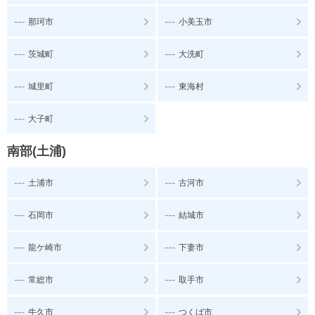
---
---
那珂市
小美玉市
---
---
茨城町
大洗町
---
---
城里町
東海村
---
大子町
南部(土浦)
---
---
土浦市
古河市
---
---
石岡市
結城市
---
---
龍ケ崎市
下妻市
---
---
常総市
取手市
---
---
牛久市
つくば市