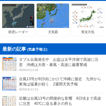
天気図
実況天気
雨雲レーダー
最新の記事
(気象予報士)
ダブル台風発生中 お盆は太平洋側で高波に注
意 沖縄は大雨・暴風・高波に厳重警戒
08/06(木)13:48
台風13号が9日頃にかけて沖縄に接近 九州から
東海は猛暑が続く 2週間天気予報
08/06(木)11:52
近畿は台風13号の間接的な影響 8日頃まで高波
に注意 40℃に迫る暑さの所も