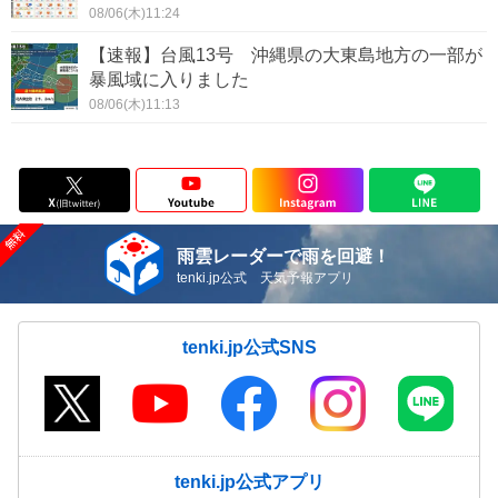
08/06(木)11:24
【速報】台風13号 沖縄県の大東島地方の一部が
暴風域に入りました
08/06(木)11:13
雨雲レーダーで雨を回避！
tenki.jp公式 天気予報アプリ
tenki.jp公式SNS
tenki.jp公式アプリ