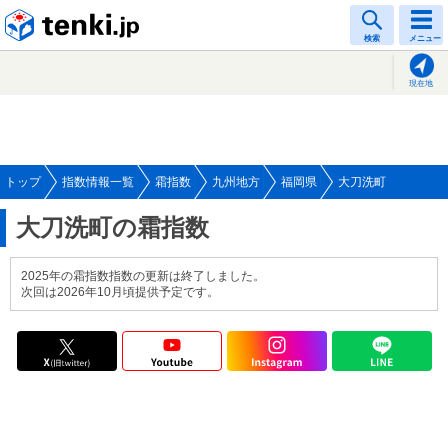
tenki.jp
検索
メニュー
現在地
トップ
指数情報一覧
霜指数
九州地方
福岡県
大刀洗町
大刀洗町の霜指数
2025年の霜指数指数の更新は終了しました。
次回は2026年10月頃提供予定です。