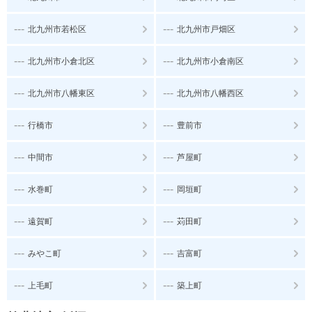
---
---
北九州市若松区
北九州市戸畑区
---
---
北九州市小倉北区
北九州市小倉南区
---
---
北九州市八幡東区
北九州市八幡西区
---
---
行橋市
豊前市
---
---
中間市
芦屋町
---
---
水巻町
岡垣町
---
---
遠賀町
苅田町
---
---
みやこ町
吉富町
---
---
上毛町
築上町