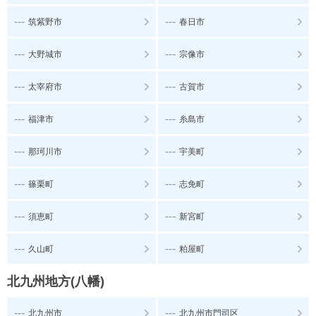
---
---
筑紫野市
春日市
---
---
大野城市
宗像市
---
---
太宰府市
古賀市
---
---
福津市
糸島市
---
---
那珂川市
宇美町
---
---
篠栗町
志免町
---
---
須恵町
新宮町
---
---
久山町
粕屋町
北九州地方(八幡)
---
---
北九州市
北九州市門司区