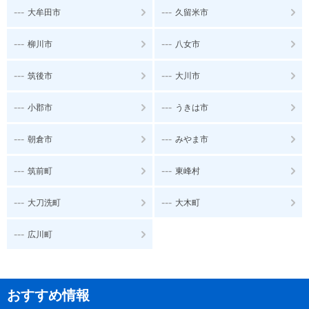
---
---
大牟田市
久留米市
---
---
柳川市
八女市
---
---
筑後市
大川市
---
---
小郡市
うきは市
---
---
朝倉市
みやま市
---
---
筑前町
東峰村
---
---
大刀洗町
大木町
---
広川町
おすすめ情報