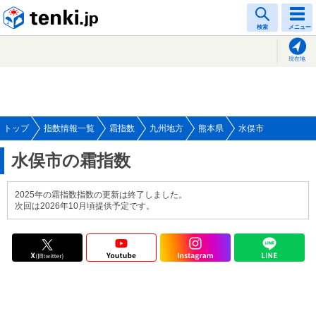
tenki.jp
検索
メニュー
現在地
トップ
指数情報一覧
霜指数
九州地方
熊本県
水俣市
水俣市の霜指数
2025年の霜指数指数の更新は終了しました。
次回は2026年10月頃提供予定です。