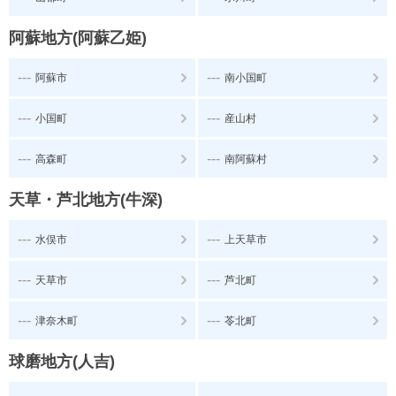
阿蘇地方(阿蘇乙姫)
---
---
阿蘇市
南小国町
---
---
小国町
産山村
---
---
高森町
南阿蘇村
天草・芦北地方(牛深)
---
---
水俣市
上天草市
---
---
天草市
芦北町
---
---
津奈木町
苓北町
球磨地方(人吉)