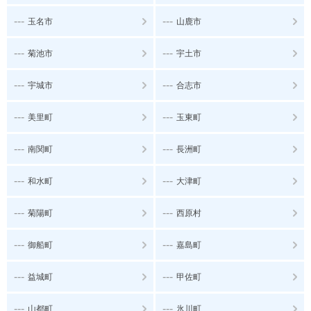
---
---
玉名市
山鹿市
---
---
菊池市
宇土市
---
---
宇城市
合志市
---
---
美里町
玉東町
---
---
南関町
長洲町
---
---
和水町
大津町
---
---
菊陽町
西原村
---
---
御船町
嘉島町
---
---
益城町
甲佐町
---
---
山都町
氷川町