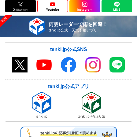
雨雲レーダーで雨を回避！
tenki.jp公式 天気予報アプリ
tenki.jp公式SNS
tenki.jp公式アプリ
tenki.jp
tenki.jp 登山天気