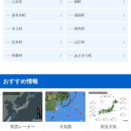
---
---
人吉市
錦町
---
---
多良木町
湯前町
---
---
水上村
相良村
---
---
五木村
山江村
---
---
球磨村
あさぎり町
おすすめ情報
天気図
実況天気
雨雲レーダー