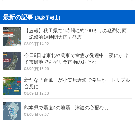
最新の記事
(気象予報士)
【速報】秋田県で1時間に約100ミリの猛烈な雨
「記録的短時間大雨」発表
08/09(日)14:02
今日9日は東北や関東で雷雲が発達中 夜にかけ
て市街地でもゲリラ雷雨のおそれ
08/09(日)13:06
新たな「台風」が小笠原近海で発生か トリプル
台風に
08/09(日)12:13
熊本県で震度4の地震 津波の心配なし
08/09(日)08:07