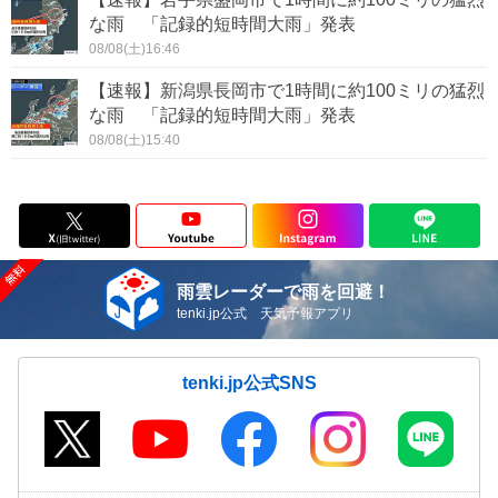
な雨 「記録的短時間大雨」発表
08/08(土)16:46
【速報】新潟県長岡市で1時間に約100ミリの猛烈
な雨 「記録的短時間大雨」発表
08/08(土)15:40
雨雲レーダーで雨を回避！
tenki.jp公式 天気予報アプリ
tenki.jp公式SNS