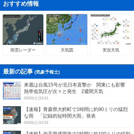
おすすめ情報
天気図
実況天気
雨雲レーダー
最新の記事
(気象予報士)
来週は台風15号が北日本直撃か 関東にも影響
熱帯低気圧が次々と発生 2週間天気
08/08(土)18:41
【速報】青森県大鰐町で1時間に約90ミリの猛烈
な雨 「記録的短時間大雨」発表
08/08(土)16:55
【速報】岩手県盛岡市で1時間に約100ミリの猛烈