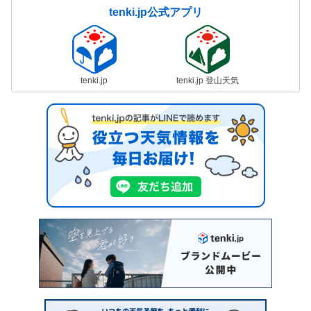
tenki.jp公式アプリ
tenki.jp
tenki.jp 登山天気