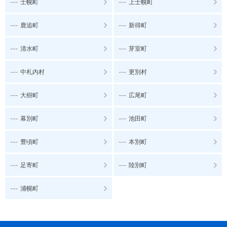
---
---
士幌町
上士幌町
---
---
鹿追町
新得町
---
---
清水町
芽室町
---
---
中札内村
更別村
---
---
大樹町
広尾町
---
---
幕別町
池田町
---
---
豊頃町
本別町
---
---
足寄町
陸別町
---
浦幌町