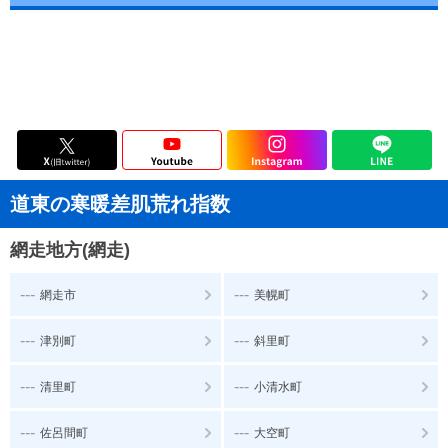
道東の寒暖差肌荒れ指数
網走地方(網走)
---
---
網走市
美幌町
---
---
津別町
斜里町
---
---
清里町
小清水町
---
---
佐呂間町
大空町