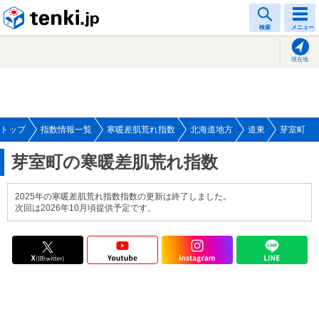
tenki.jp
検索
メニュー
現在地
トップ
指数情報一覧
寒暖差肌荒れ指数
北海道地方
道東
芽室町
芽室町の寒暖差肌荒れ指数
2025年の寒暖差肌荒れ指数指数の更新は終了しました。
次回は2026年10月頃提供予定です。