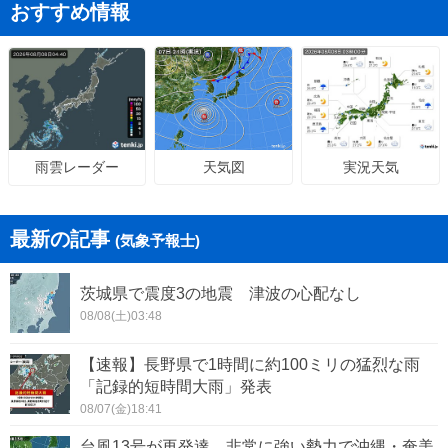
おすすめ情報
天気図
実況天気
雨雲レーダー
最新の記事
(気象予報士)
茨城県で震度3の地震 津波の心配なし
08/08(土)03:48
【速報】長野県で1時間に約100ミリの猛烈な雨
「記録的短時間大雨」発表
08/07(金)18:41
台風13号が再発達 非常に強い勢力で沖縄・奄美