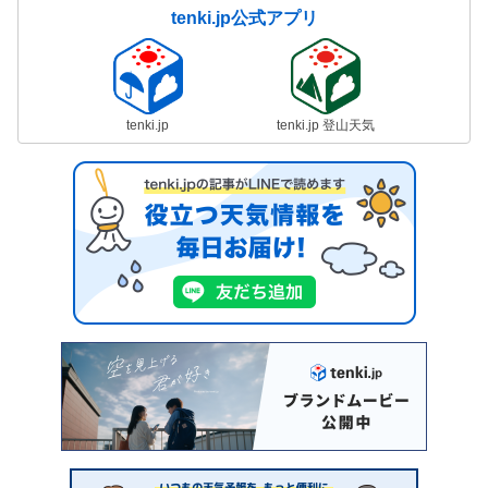
tenki.jp公式アプリ
tenki.jp
tenki.jp 登山天気