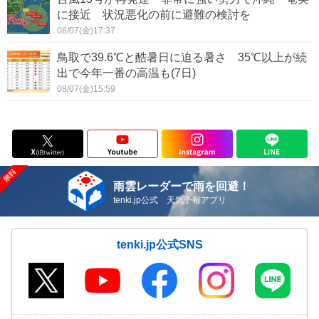
に接近 状況悪化の前に避難の検討を
08/07(金)17:37
鳥取で39.6℃と酷暑日に迫る暑さ 35℃以上が続
出で今年一番の高温も(7日)
08/07(金)15:59
雨雲レーダーで雨を回避！
tenki.jp公式 天気予報アプリ
tenki.jp公式SNS