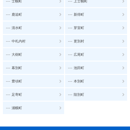
---
---
士幌町
上士幌町
---
---
鹿追町
新得町
---
---
清水町
芽室町
---
---
中札内村
更別村
---
---
大樹町
広尾町
---
---
幕別町
池田町
---
---
豊頃町
本別町
---
---
足寄町
陸別町
---
浦幌町