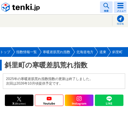
tenki.jp
検索
メニュー
現在地
トップ
指数情報一覧
寒暖差肌荒れ指数
北海道地方
道東
斜里町
斜里町の寒暖差肌荒れ指数
2025年の寒暖差肌荒れ指数指数の更新は終了しました。
次回は2026年10月頃提供予定です。