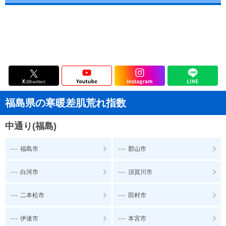
福島県の寒暖差肌荒れ指数
中通り(福島)
---
---
福島市
郡山市
---
---
白河市
須賀川市
---
---
二本松市
田村市
---
---
伊達市
本宮市