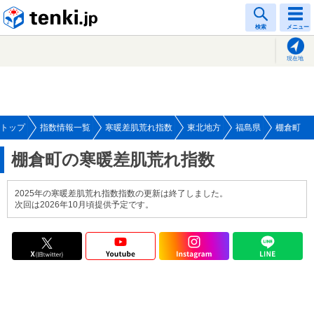
tenki.jp
検索
メニュー
現在地
トップ
指数情報一覧
寒暖差肌荒れ指数
東北地方
福島県
棚倉町
棚倉町の寒暖差肌荒れ指数
2025年の寒暖差肌荒れ指数指数の更新は終了しました。
次回は2026年10月頃提供予定です。