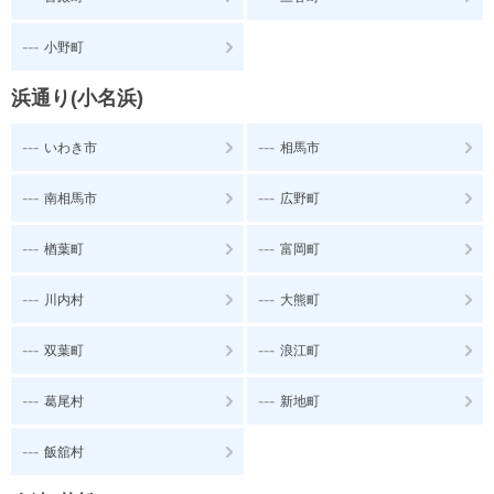
---
小野町
浜通り(小名浜)
---
---
いわき市
相馬市
---
---
南相馬市
広野町
---
---
楢葉町
富岡町
---
---
川内村
大熊町
---
---
双葉町
浪江町
---
---
葛尾村
新地町
---
飯舘村