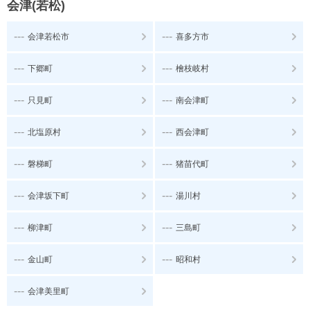
会津(若松)
---
---
会津若松市
喜多方市
---
---
下郷町
檜枝岐村
---
---
只見町
南会津町
---
---
北塩原村
西会津町
---
---
磐梯町
猪苗代町
---
---
会津坂下町
湯川村
---
---
柳津町
三島町
---
---
金山町
昭和村
---
会津美里町