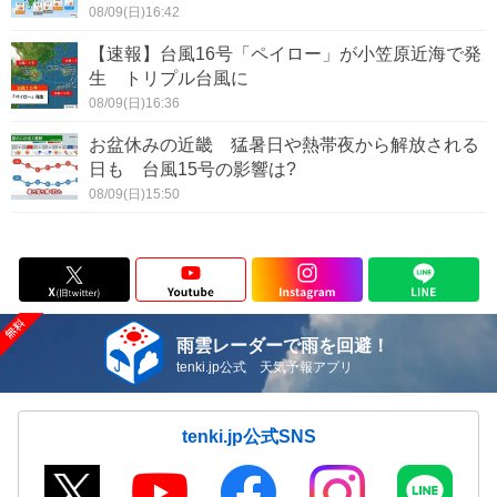
08/09(日)16:42
【速報】台風16号「ペイロー」が小笠原近海で発
生 トリプル台風に
08/09(日)16:36
お盆休みの近畿 猛暑日や熱帯夜から解放される
日も 台風15号の影響は?
08/09(日)15:50
雨雲レーダーで雨を回避！
tenki.jp公式 天気予報アプリ
tenki.jp公式SNS