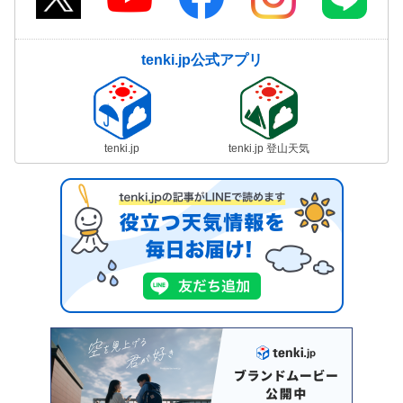
tenki.jp公式アプリ
tenki.jp
tenki.jp 登山天気