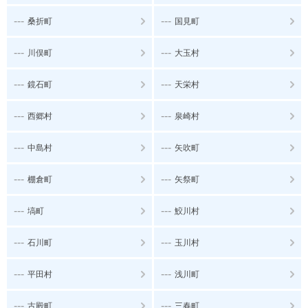
---
---
桑折町
国見町
---
---
川俣町
大玉村
---
---
鏡石町
天栄村
---
---
西郷村
泉崎村
---
---
中島村
矢吹町
---
---
棚倉町
矢祭町
---
---
塙町
鮫川村
---
---
石川町
玉川村
---
---
平田村
浅川町
---
---
古殿町
三春町