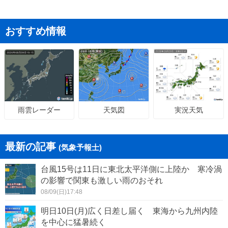
おすすめ情報
天気図
実況天気
雨雲レーダー
最新の記事
(気象予報士)
台風15号は11日に東北太平洋側に上陸か 寒冷渦
の影響で関東も激しい雨のおそれ
08/09(日)17:48
明日10日(月)広く日差し届く 東海から九州内陸
を中心に猛暑続く