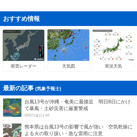
おすすめ情報
天気図
実況天気
雨雲レーダー
最新の記事
(気象予報士)
台風13号が沖縄・奄美に最接近 明日8日にかけ
て暴風・土砂災害に厳重警戒
08/07(金)11:46
熊本県は台風13号の影響で風が強い 空気乾燥に
よる火の取り扱い・急な雷雨に注意