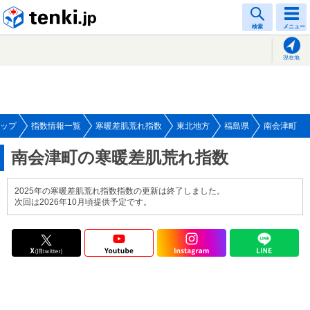
tenki.jp
検索
メニュー
現在地
ップ
指数情報一覧
寒暖差肌荒れ指数
東北地方
福島県
南会津町
南会津町の寒暖差肌荒れ指数
2025年の寒暖差肌荒れ指数指数の更新は終了しました。
次回は2026年10月頃提供予定です。