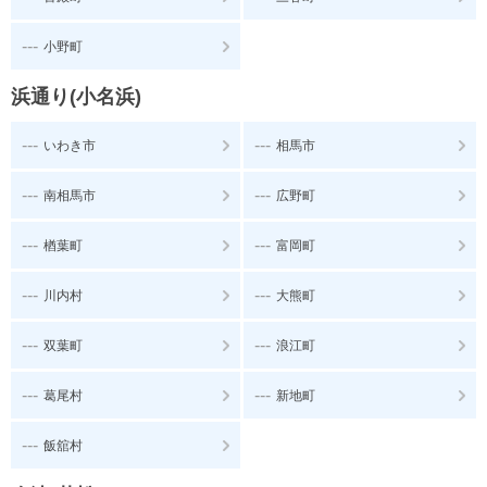
---
小野町
浜通り(小名浜)
---
---
いわき市
相馬市
---
---
南相馬市
広野町
---
---
楢葉町
富岡町
---
---
川内村
大熊町
---
---
双葉町
浪江町
---
---
葛尾村
新地町
---
飯舘村