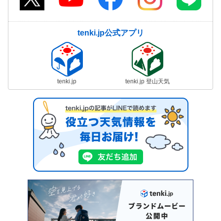
tenki.jp公式アプリ
tenki.jp
tenki.jp 登山天気