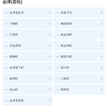
会津(若松)
---
---
会津若松市
喜多方市
---
---
下郷町
檜枝岐村
---
---
只見町
南会津町
---
---
北塩原村
西会津町
---
---
磐梯町
猪苗代町
---
---
会津坂下町
湯川村
---
---
柳津町
三島町
---
---
金山町
昭和村
---
会津美里町