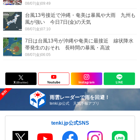
08/07(金)09:49
台風13号接近で沖縄・奄美は暴風や大雨 九州も
風が強い 今日7日(金)の天気
08/07(金)07:10
7日は台風13号が沖縄や奄美に最接近 線状降水
帯発生のおそれ 長時間の暴風・高波
08/07(金)06:05
雨雲レーダーで雨を回避！
tenki.jp公式 天気予報アプリ
tenki.jp公式SNS