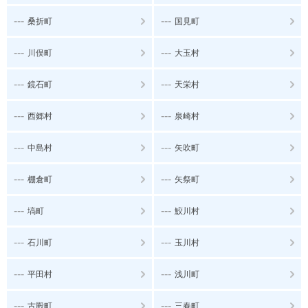
---
---
桑折町
国見町
---
---
川俣町
大玉村
---
---
鏡石町
天栄村
---
---
西郷村
泉崎村
---
---
中島村
矢吹町
---
---
棚倉町
矢祭町
---
---
塙町
鮫川村
---
---
石川町
玉川村
---
---
平田村
浅川町
---
---
古殿町
三春町