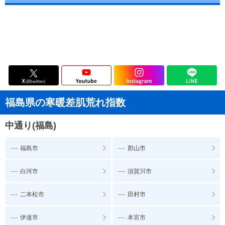
福島県の寒暖差肌荒れ指数
中通り(福島)
---
---
福島市
郡山市
---
---
白河市
須賀川市
---
---
二本松市
田村市
---
---
伊達市
本宮市