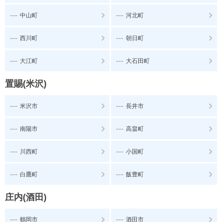
---
---
中山町
河北町
---
---
西川町
朝日町
---
---
大江町
大石田町
置賜(米沢)
---
---
米沢市
長井市
---
---
南陽市
高畠町
---
---
川西町
小国町
---
---
白鷹町
飯豊町
庄内(酒田)
---
---
鶴岡市
酒田市