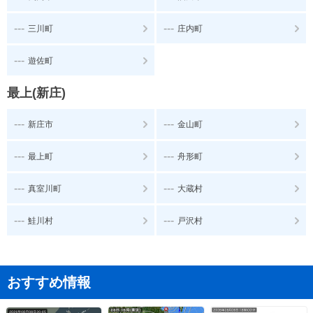
---
---
三川町
庄内町
---
遊佐町
最上(新庄)
---
---
新庄市
金山町
---
---
最上町
舟形町
---
---
真室川町
大蔵村
---
---
鮭川村
戸沢村
おすすめ情報