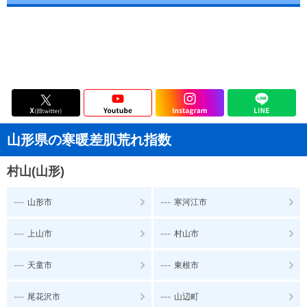
山形県の寒暖差肌荒れ指数
村山(山形)
---
---
山形市
寒河江市
---
---
上山市
村山市
---
---
天童市
東根市
---
---
尾花沢市
山辺町