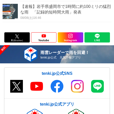
【速報】岩手県盛岡市で1時間に約100ミリの猛烈
な雨 「記録的短時間大雨」発表
08/08(土)16:46
雨雲レーダーで雨を回避！
tenki.jp公式 天気予報アプリ
tenki.jp公式SNS
tenki.jp公式アプリ