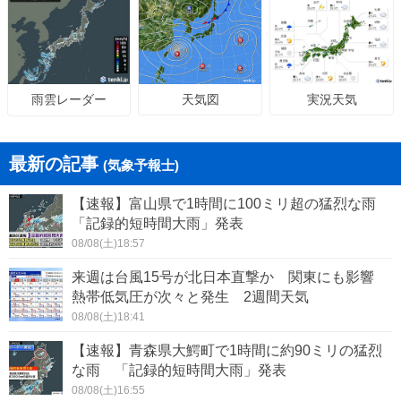
天気図
実況天気
雨雲レーダー
最新の記事
(気象予報士)
【速報】富山県で1時間に100ミリ超の猛烈な雨
「記録的短時間大雨」発表
08/08(土)18:57
来週は台風15号が北日本直撃か 関東にも影響
熱帯低気圧が次々と発生 2週間天気
08/08(土)18:41
【速報】青森県大鰐町で1時間に約90ミリの猛烈
な雨 「記録的短時間大雨」発表
08/08(土)16:55