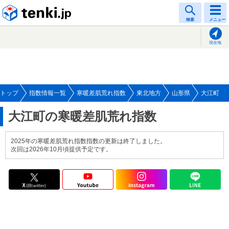
tenki.jp
検索
メニュー
現在地
トップ
指数情報一覧
寒暖差肌荒れ指数
東北地方
山形県
大江町
大江町の寒暖差肌荒れ指数
2025年の寒暖差肌荒れ指数指数の更新は終了しました。
次回は2026年10月頃提供予定です。