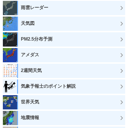
雨雲レーダー
天気図
PM2.5分布予測
アメダス
2週間天気
気象予報士のポイント解説
世界天気
地震情報