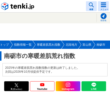
tenki.jp
検索
メニュー
現在地
トップ
指数情報一覧
寒暖差肌荒れ指数
北陸地方
富山県
南砺市
南砺市の寒暖差肌荒れ指数
2025年の寒暖差肌荒れ指数指数の更新は終了しました。
次回は2026年10月頃提供予定です。