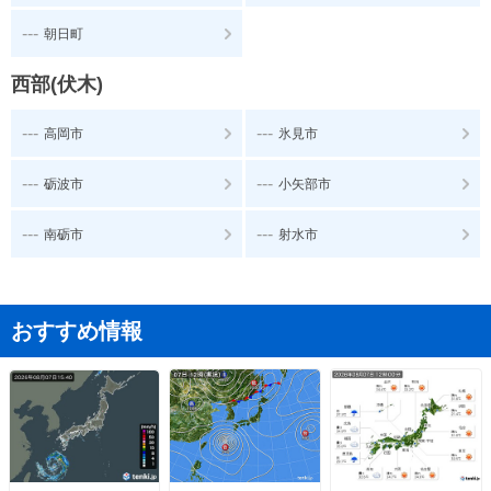
---
朝日町
西部(伏木)
---
---
高岡市
氷見市
---
---
砺波市
小矢部市
---
---
南砺市
射水市
おすすめ情報