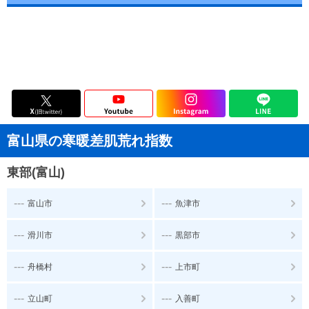
富山県の寒暖差肌荒れ指数
東部(富山)
---
---
富山市
魚津市
---
---
滑川市
黒部市
---
---
舟橋村
上市町
---
---
立山町
入善町