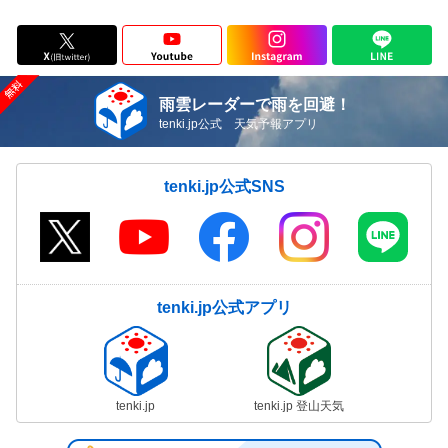
雨雲レーダーで雨を回避！
tenki.jp公式 天気予報アプリ
tenki.jp公式SNS
tenki.jp公式アプリ
tenki.jp
tenki.jp 登山天気