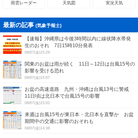
天気図
実況天気
雨雲レーダー
最新の記事
(気象予報士)
【速報】沖縄県は今後3時間以内に線状降水帯発
生のおそれ 7日15時10分発表
08/07(金)15:29
関東のお盆は雨が続く 11日～12日は台風15号の
影響を受ける恐れ
08/07(金)15:07
お盆の高速道路 九州・沖縄は台風13号に警戒
11日頃は北日本で台風15号の影響
08/07(金)15:02
来週は台風15号が東日本・北日本を直撃か お盆
期間中の交通に影響のおそれも
08/07(金)14:38