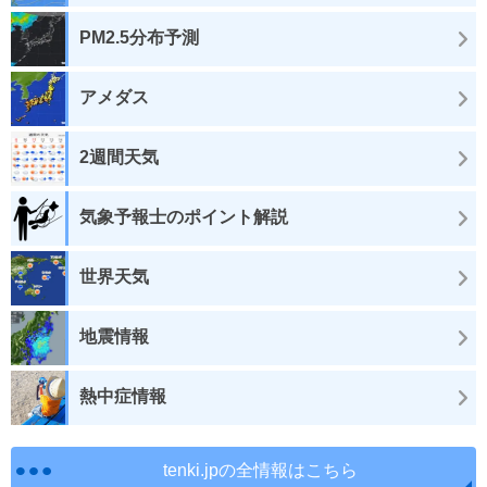
PM2.5分布予測
アメダス
2週間天気
気象予報士のポイント解説
世界天気
地震情報
熱中症情報
tenki.jpの全情報はこちら