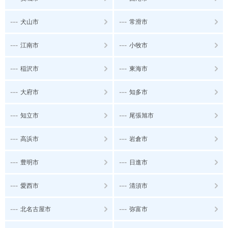
---
---
犬山市
常滑市
---
---
江南市
小牧市
---
---
稲沢市
東海市
---
---
大府市
知多市
---
---
知立市
尾張旭市
---
---
高浜市
岩倉市
---
---
豊明市
日進市
---
---
愛西市
清須市
---
---
北名古屋市
弥富市