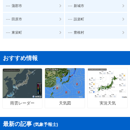
---
---
蒲郡市
新城市
---
---
田原市
設楽町
---
---
東栄町
豊根村
おすすめ情報
天気図
実況天気
雨雲レーダー
最新の記事
(気象予報士)