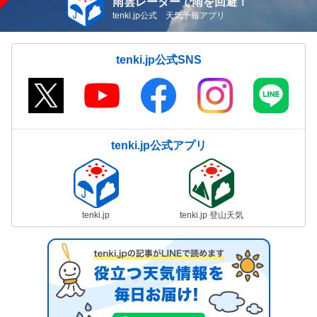
雨雲レーダーで雨を回避！
tenki.jp公式 天気予報アプリ
tenki.jp公式SNS
tenki.jp公式アプリ
tenki.jp
tenki.jp 登山天気