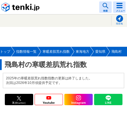
tenki.jp
検索
メニュー
現在地
トップ
指数情報一覧
寒暖差肌荒れ指数
東海地方
愛知県
飛島村
飛島村の寒暖差肌荒れ指数
2025年の寒暖差肌荒れ指数指数の更新は終了しました。
次回は2026年10月頃提供予定です。