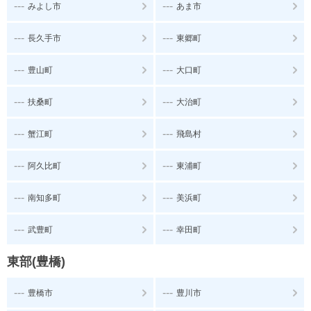
---
---
みよし市
あま市
---
---
長久手市
東郷町
---
---
豊山町
大口町
---
---
扶桑町
大治町
---
---
蟹江町
飛島村
---
---
阿久比町
東浦町
---
---
南知多町
美浜町
---
---
武豊町
幸田町
東部(豊橋)
---
---
豊橋市
豊川市