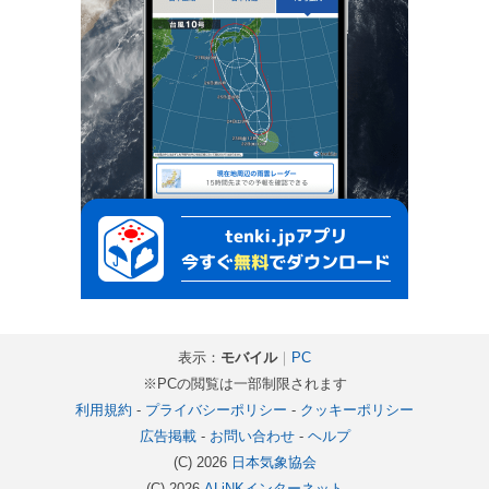
表示：
モバイル
｜
PC
※PCの閲覧は一部制限されます
利用規約
-
プライバシーポリシー
-
クッキーポリシー
広告掲載
-
お問い合わせ
-
ヘルプ
(C) 2026
日本気象協会
(C) 2026
ALiNKインターネット