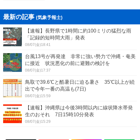
最新の記事
(気象予報士)
【速報】長野県で1時間に約100ミリの猛烈な雨
「記録的短時間大雨」発表
08/07(金)18:41
台風13号が再発達 非常に強い勢力で沖縄・奄美
に接近 状況悪化の前に避難の検討を
08/07(金)17:37
鳥取で39.6℃と酷暑日に迫る暑さ 35℃以上が続
出で今年一番の高温も(7日)
08/07(金)15:59
【速報】沖縄県は今後3時間以内に線状降水帯発
生のおそれ 7日15時10分発表
08/07(金)15:29