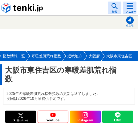
tenki.jp
検索
メニュー
現在地
指数情報一覧
寒暖差肌荒れ指数
近畿地方
大阪府
大阪市東住吉区
大阪市東住吉区の寒暖差肌荒れ指
数
2025年の寒暖差肌荒れ指数指数の更新は終了しました。
次回は2026年10月頃提供予定です。