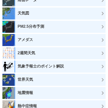
天気図
PM2.5分布予測
アメダス
2週間天気
気象予報士のポイント解説
世界天気
地震情報
熱中症情報