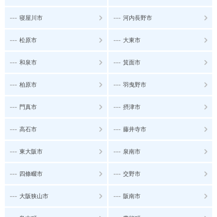
---
---
寝屋川市
河内長野市
---
---
松原市
大東市
---
---
和泉市
箕面市
---
---
柏原市
羽曳野市
---
---
門真市
摂津市
---
---
高石市
藤井寺市
---
---
東大阪市
泉南市
---
---
四條畷市
交野市
---
---
大阪狭山市
阪南市