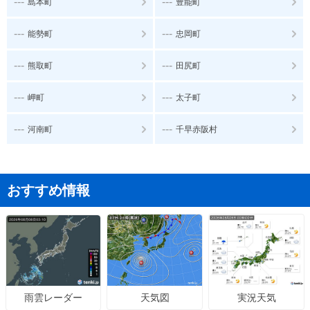
---
---
島本町
豊能町
---
---
能勢町
忠岡町
---
---
熊取町
田尻町
---
---
岬町
太子町
---
---
河南町
千早赤阪村
おすすめ情報
天気図
実況天気
雨雲レーダー