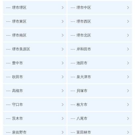
---
---
堺市堺区
堺市中区
---
---
堺市東区
堺市西区
---
---
堺市南区
堺市北区
---
---
堺市美原区
岸和田市
---
---
豊中市
池田市
---
---
吹田市
泉大津市
---
---
高槻市
貝塚市
---
---
守口市
枚方市
---
---
茨木市
八尾市
---
---
泉佐野市
富田林市