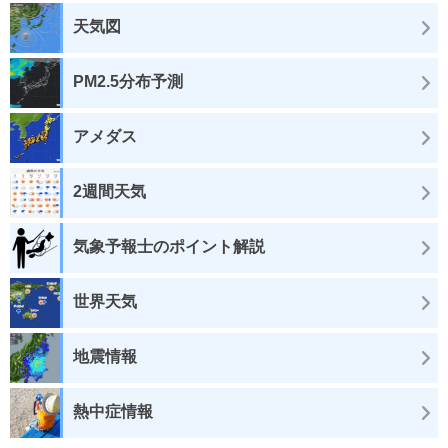
天気図
PM2.5分布予測
アメダス
2週間天気
気象予報士のポイント解説
世界天気
地震情報
熱中症情報