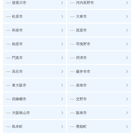
---
---
寝屋川市
河内長野市
---
---
松原市
大東市
---
---
和泉市
箕面市
---
---
柏原市
羽曳野市
---
---
門真市
摂津市
---
---
高石市
藤井寺市
---
---
東大阪市
泉南市
---
---
四條畷市
交野市
---
---
大阪狭山市
阪南市
---
---
島本町
豊能町