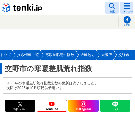
tenki.jp
検索
メニュー
現在地
トップ
指数情報一覧
寒暖差肌荒れ指数
近畿地方
大阪府
交野市
交野市の寒暖差肌荒れ指数
2025年の寒暖差肌荒れ指数指数の更新は終了しました。
次回は2026年10月頃提供予定です。