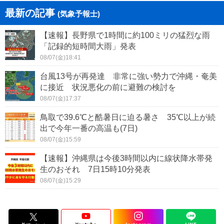
最新の記事
(気象予報士)
【速報】長野県で1時間に約100ミリの猛烈な雨
「記録的短時間大雨」発表
08/07(金)18:41
台風13号が再発達 非常に強い勢力で沖縄・奄美
に接近 状況悪化の前に避難の検討を
08/07(金)17:37
鳥取で39.6℃と酷暑日に迫る暑さ 35℃以上が続
出で今年一番の高温も(7日)
08/07(金)15:59
【速報】沖縄県は今後3時間以内に線状降水帯発
生のおそれ 7日15時10分発表
08/07(金)15:29