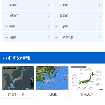
---
---
能勢町
忠岡町
---
---
熊取町
田尻町
---
---
岬町
太子町
---
---
河南町
千早赤阪村
おすすめ情報
天気図
実況天気
雨雲レーダー