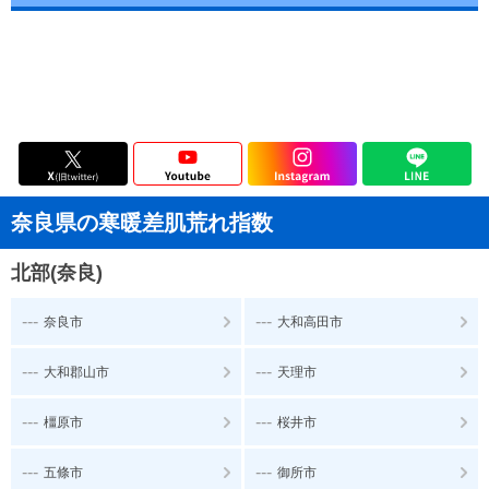
奈良県の寒暖差肌荒れ指数
北部(奈良)
---
---
奈良市
大和高田市
---
---
大和郡山市
天理市
---
---
橿原市
桜井市
---
---
五條市
御所市