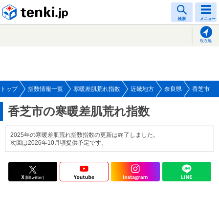
tenki.jp
検索
メニュー
現在地
トップ
指数情報一覧
寒暖差肌荒れ指数
近畿地方
奈良県
香芝市
香芝市の寒暖差肌荒れ指数
2025年の寒暖差肌荒れ指数指数の更新は終了しました。
次回は2026年10月頃提供予定です。