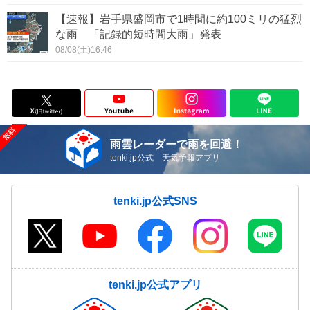
【速報】岩手県盛岡市で1時間に約100ミリの猛烈
な雨 「記録的短時間大雨」発表
08/08(土)16:46
雨雲レーダーで雨を回避！
tenki.jp公式 天気予報アプリ
tenki.jp公式SNS
tenki.jp公式アプリ