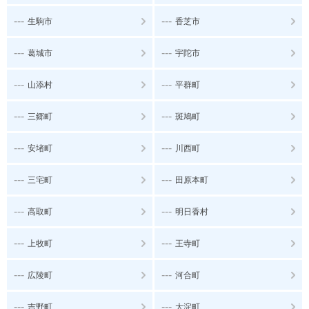
---
---
生駒市
香芝市
---
---
葛城市
宇陀市
---
---
山添村
平群町
---
---
三郷町
斑鳩町
---
---
安堵町
川西町
---
---
三宅町
田原本町
---
---
高取町
明日香村
---
---
上牧町
王寺町
---
---
広陵町
河合町
---
---
吉野町
大淀町