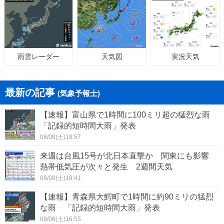
天気図
実況天気
雨雲レーダー
最新の記事
(気象予報士)
【速報】富山県で1時間に100ミリ超の猛烈な雨
「記録的短時間大雨」発表
08/08(土)18:57
来週は台風15号が北日本直撃か 関東にも影響
熱帯低気圧が次々と発生 2週間天気
08/08(土)18:41
【速報】青森県大鰐町で1時間に約90ミリの猛烈
な雨 「記録的短時間大雨」発表
08/08(土)16:55