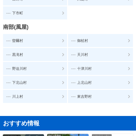
---
下市町
南部(風屋)
---
---
曽爾村
御杖村
---
---
黒滝村
天川村
---
---
野迫川村
十津川村
---
---
下北山村
上北山村
---
---
川上村
東吉野村
おすすめ情報