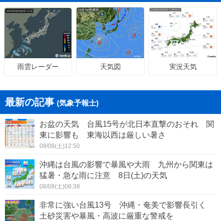
天気図
実況天気
雨雲レーダー
最新の記事
(気象予報士)
お盆の天気 台風15号が北日本直撃のおそれ 関
東に影響も 東海以西は厳しい暑さ
08/08(土)12:50
沖縄は台風の影響で暴風や大雨 九州から関東は
猛暑・急な雨に注意 8日(土)の天気
08/08(土)08:38
非常に強い台風13号 沖縄・奄美で影響長引く
土砂災害や暴風・高波に厳重な警戒を