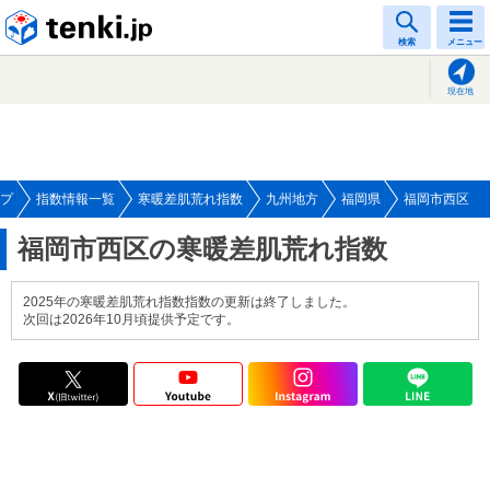
tenki.jp
検索
メニュー
現在地
プ
指数情報一覧
寒暖差肌荒れ指数
九州地方
福岡県
福岡市西区
福岡市西区の寒暖差肌荒れ指数
2025年の寒暖差肌荒れ指数指数の更新は終了しました。
次回は2026年10月頃提供予定です。