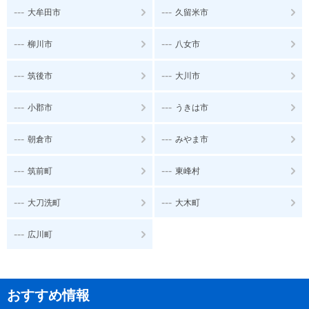
---
---
大牟田市
久留米市
---
---
柳川市
八女市
---
---
筑後市
大川市
---
---
小郡市
うきは市
---
---
朝倉市
みやま市
---
---
筑前町
東峰村
---
---
大刀洗町
大木町
---
広川町
おすすめ情報