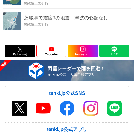
08/08(土)06:43
茨城県で震度3の地震 津波の心配なし
08/08(土)03:48
雨雲レーダーで雨を回避！
tenki.jp公式 天気予報アプリ
tenki.jp公式SNS
tenki.jp公式アプリ