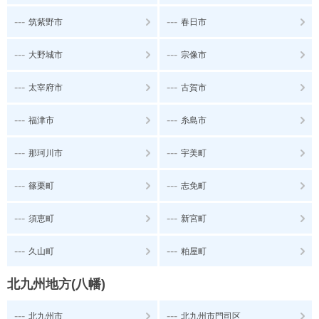
---
---
筑紫野市
春日市
---
---
大野城市
宗像市
---
---
太宰府市
古賀市
---
---
福津市
糸島市
---
---
那珂川市
宇美町
---
---
篠栗町
志免町
---
---
須恵町
新宮町
---
---
久山町
粕屋町
北九州地方(八幡)
---
---
北九州市
北九州市門司区