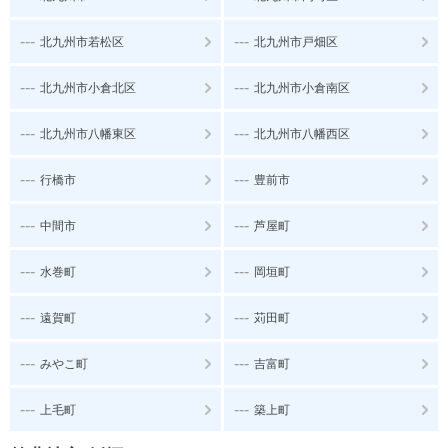
---
---
北九州市若松区
北九州市戸畑区
---
---
北九州市小倉北区
北九州市小倉南区
---
---
北九州市八幡東区
北九州市八幡西区
---
---
行橋市
豊前市
---
---
中間市
芦屋町
---
---
水巻町
岡垣町
---
---
遠賀町
苅田町
---
---
みやこ町
吉富町
---
---
上毛町
築上町