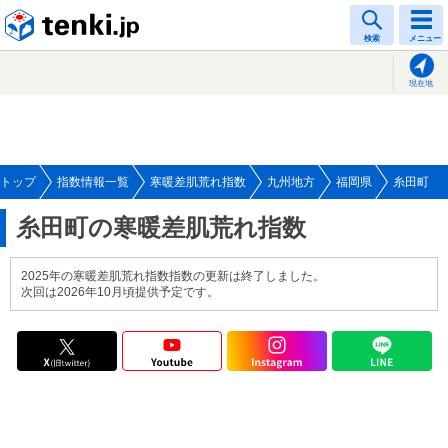
tenki.jp
検索
メニュー
現在地
トップ
指数情報一覧
寒暖差肌荒れ指数
九州地方
福岡県
糸田町
糸田町の寒暖差肌荒れ指数
2025年の寒暖差肌荒れ指数指数の更新は終了しました。
次回は2026年10月頃提供予定です。