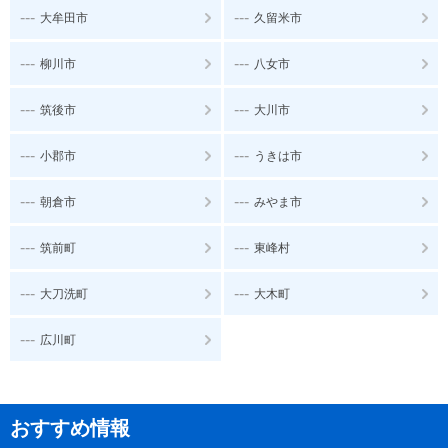
---
---
大牟田市
久留米市
---
---
柳川市
八女市
---
---
筑後市
大川市
---
---
小郡市
うきは市
---
---
朝倉市
みやま市
---
---
筑前町
東峰村
---
---
大刀洗町
大木町
---
広川町
おすすめ情報