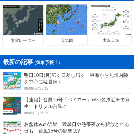
天気図
実況天気
雨雲レーダー
最新の記事
(気象予報士)
明日10日(月)広く日差し届く 東海から九州内陸
を中心に猛暑続く
08/09(日)16:42
【速報】台風16号「ペイロー」が小笠原近海で発
生 トリプル台風に
08/09(日)16:36
お盆休みの近畿 猛暑日や熱帯夜から解放される
日も 台風15号の影響は?