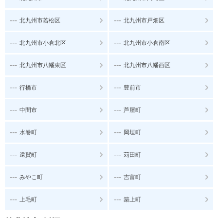
---
---
北九州市若松区
北九州市戸畑区
---
---
北九州市小倉北区
北九州市小倉南区
---
---
北九州市八幡東区
北九州市八幡西区
---
---
行橋市
豊前市
---
---
中間市
芦屋町
---
---
水巻町
岡垣町
---
---
遠賀町
苅田町
---
---
みやこ町
吉富町
---
---
上毛町
築上町