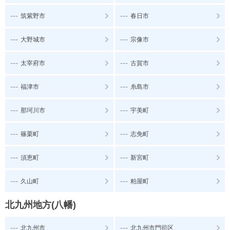
---
---
筑紫野市
春日市
---
---
大野城市
宗像市
---
---
太宰府市
古賀市
---
---
福津市
糸島市
---
---
那珂川市
宇美町
---
---
篠栗町
志免町
---
---
須恵町
新宮町
---
---
久山町
粕屋町
北九州地方(八幡)
---
---
北九州市
北九州市門司区