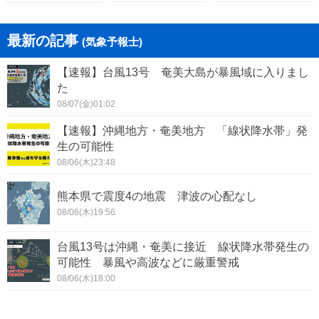
最新の記事
(気象予報士)
【速報】台風13号 奄美大島が暴風域に入りまし
た
08/07(金)01:02
【速報】沖縄地方・奄美地方 「線状降水帯」発
生の可能性
08/06(木)23:48
熊本県で震度4の地震 津波の心配なし
08/06(木)19:56
台風13号は沖縄・奄美に接近 線状降水帯発生の
可能性 暴風や高波などに厳重警戒
08/06(木)18:00