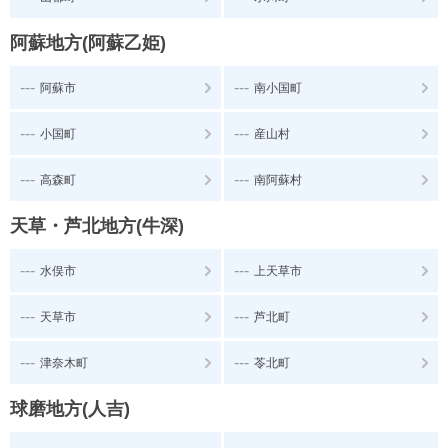
阿蘇地方(阿蘇乙姫)
---
---
阿蘇市
南小国町
---
---
小国町
産山村
---
---
高森町
南阿蘇村
天草・芦北地方(牛深)
---
---
水俣市
上天草市
---
---
天草市
芦北町
---
---
津奈木町
苓北町
球磨地方(人吉)