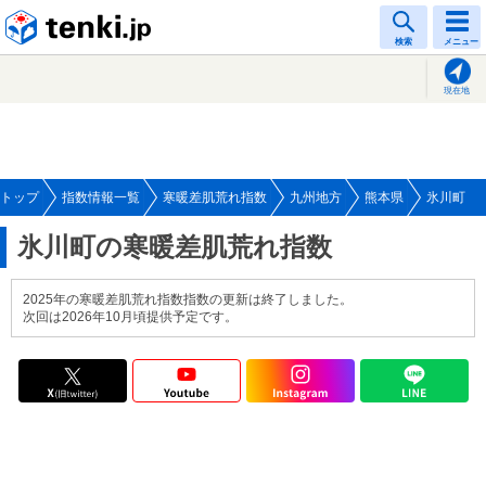
tenki.jp
検索
メニュー
現在地
トップ
指数情報一覧
寒暖差肌荒れ指数
九州地方
熊本県
氷川町
氷川町の寒暖差肌荒れ指数
2025年の寒暖差肌荒れ指数指数の更新は終了しました。
次回は2026年10月頃提供予定です。