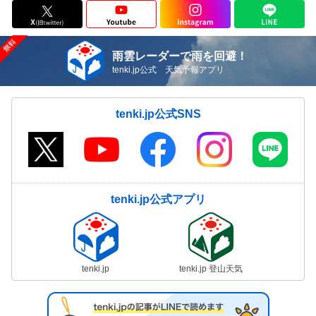
雨雲レーダーで雨を回避！
tenki.jp公式 天気予報アプリ
tenki.jp公式SNS
tenki.jp公式アプリ
tenki.jp
tenki.jp 登山天気