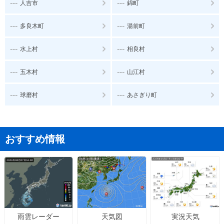
---
---
人吉市
錦町
---
---
多良木町
湯前町
---
---
水上村
相良村
---
---
五木村
山江村
---
---
球磨村
あさぎり町
おすすめ情報
天気図
実況天気
雨雲レーダー