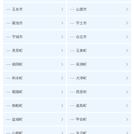
---
---
玉名市
山鹿市
---
---
菊池市
宇土市
---
---
宇城市
合志市
---
---
美里町
玉東町
---
---
南関町
長洲町
---
---
和水町
大津町
---
---
菊陽町
西原村
---
---
御船町
嘉島町
---
---
益城町
甲佐町
---
---
山都町
氷川町