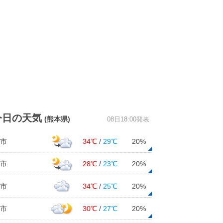
今日の天気
(熊本県)
08日18:00発表
市
34℃
/
29℃
20%
市
28℃
/
23℃
20%
市
34℃
/
25℃
20%
市
30℃
/
27℃
20%