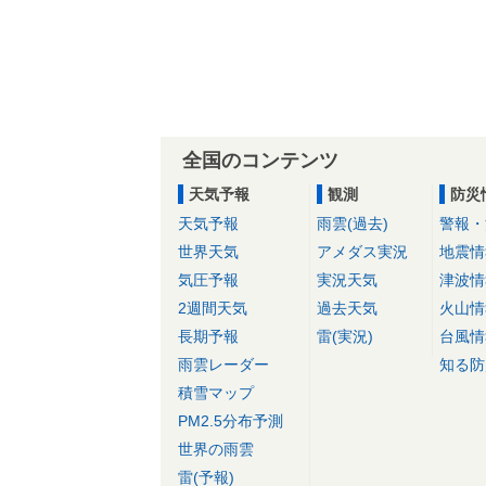
全国のコンテンツ
天気予報
観測
防災
天気予報
雨雲(過去)
警報・
世界天気
アメダス実況
地震情
気圧予報
実況天気
津波情
2週間天気
過去天気
火山情
長期予報
雷(実況)
台風情
雨雲レーダー
知る防
積雪マップ
PM2.5分布予測
世界の雨雲
雷(予報)