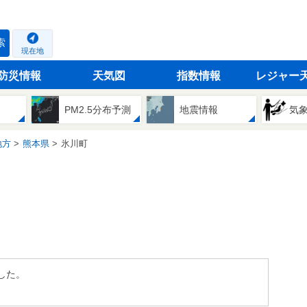
索
現在地
防災情報
天気図
指数情報
レジャー
PM2.5分布予測
地震情報
気
地方
熊本県
氷川町
した。