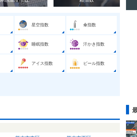
星空指数
傘指数
睡眠指数
汗かき指数
アイス指数
ビール指数