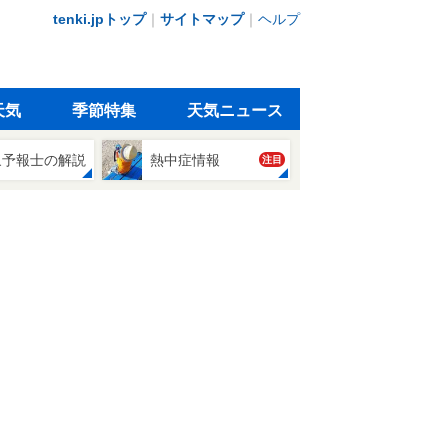
tenki.jpトップ
｜
サイトマップ
｜
ヘルプ
天気
季節特集
天気ニュース
象予報士の解説
熱中症情報
注目