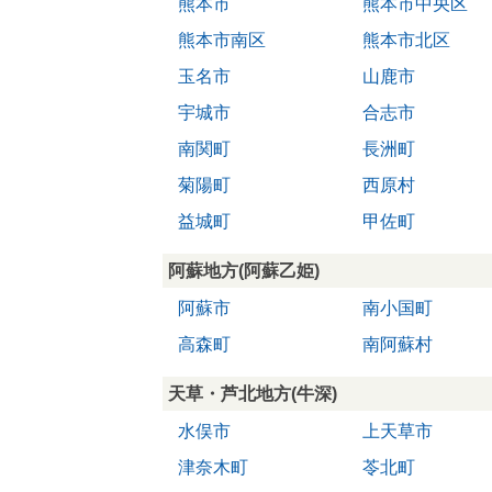
熊本市
熊本市中央区
熊本市南区
熊本市北区
玉名市
山鹿市
宇城市
合志市
南関町
長洲町
菊陽町
西原村
益城町
甲佐町
阿蘇地方(阿蘇乙姫)
阿蘇市
南小国町
高森町
南阿蘇村
天草・芦北地方(牛深)
水俣市
上天草市
津奈木町
苓北町