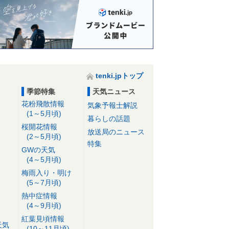
tenki.jpトップ
季節特集
天気ニュース
花粉飛散情報
気象予報士解説
(1～5月頃)
暮らしの話題
桜開花情報
放送局のニュース
(2～5月頃)
特集
GWの天気
(4～5月頃)
梅雨入り・明け
(5～7月頃)
熱中症情報
(4～9月頃)
紅葉見頃情報
天気
(10～11月頃)