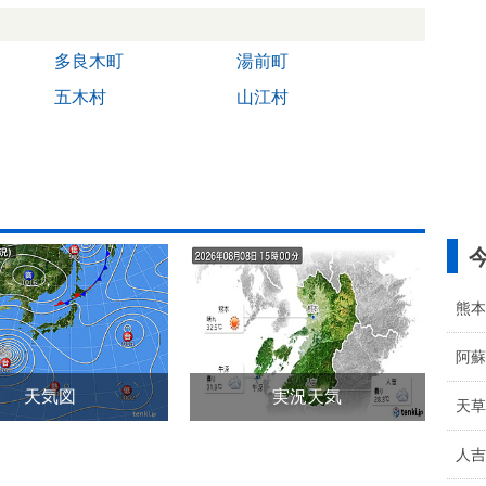
多良木町
湯前町
五木村
山江村
熊本
阿蘇
天気図
実況天気
天草
人吉