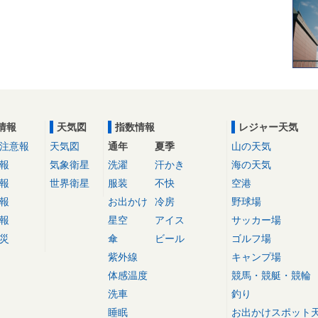
情報
天気図
指数情報
レジャー天気
注意報
天気図
通年
夏季
山の天気
報
気象衛星
洗濯
汗かき
海の天気
報
世界衛星
服装
不快
空港
報
お出かけ
冷房
野球場
報
星空
アイス
サッカー場
災
傘
ビール
ゴルフ場
紫外線
キャンプ場
体感温度
競馬・競艇・競輪
洗車
釣り
睡眠
お出かけスポット