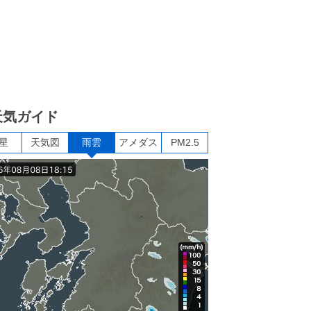
天気ガイド
星
天気図
雨雲
アメダス
PM2.5