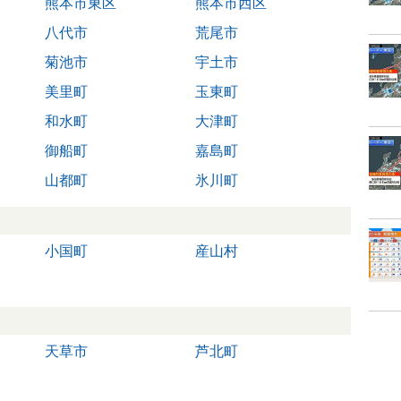
熊本市東区
熊本市西区
八代市
荒尾市
菊池市
宇土市
美里町
玉東町
和水町
大津町
御船町
嘉島町
山都町
氷川町
小国町
産山村
天草市
芦北町