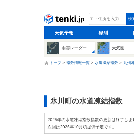
tenki.jp
検
天気予報
観測
雨雲レーダー
天気図
トップ
指数情報一覧
水道凍結指数
九州
氷川町の水道凍結指数
2025年の水道凍結指数指数の更新は終了しま
次回は2026年10月頃提供予定です。