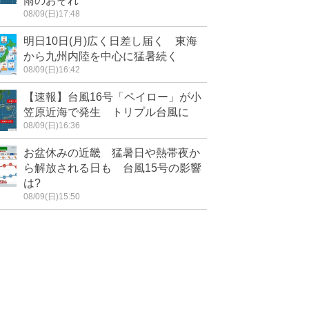
雨のおそれ
08/09(日)17:48
明日10日(月)広く日差し届く 東海
から九州内陸を中心に猛暑続く
08/09(日)16:42
【速報】台風16号「ペイロー」が小
笠原近海で発生 トリプル台風に
08/09(日)16:36
お盆休みの近畿 猛暑日や熱帯夜か
ら解放される日も 台風15号の影響
は?
08/09(日)15:50