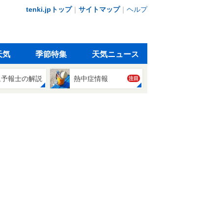
tenki.jpトップ
｜
サイトマップ
｜
ヘルプ
天気
季節特集
天気ニュース
象予報士の解説
熱中症情報
注目