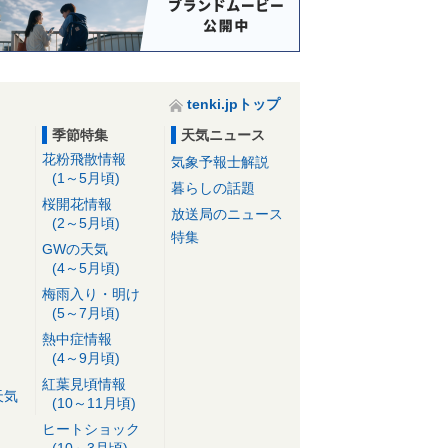
tenki.jpトップ
季節特集
天気ニュース
花粉飛散情報
気象予報士解説
(1～5月頃)
暮らしの話題
桜開花情報
放送局のニュース
(2～5月頃)
特集
GWの天気
(4～5月頃)
梅雨入り・明け
(5～7月頃)
熱中症情報
(4～9月頃)
紅葉見頃情報
天気
(10～11月頃)
ヒートショック