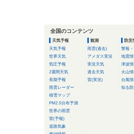
全国のコンテンツ
天気予報
観測
防災
天気予報
雨雲(過去)
警報・
世界天気
アメダス実況
地震情
気圧予報
実況天気
津波情
2週間天気
過去天気
火山情
長期予報
雷(実況)
台風情
雨雲レーダー
知る防
積雪マップ
PM2.5分布予測
世界の雨雲
雷(予報)
道路気象