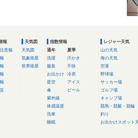
情報
天気図
指数情報
レジャー天気
注意報
天気図
通年
夏季
山の天気
報
気象衛星
洗濯
汗かき
海の天気
報
世界衛星
服装
不快
空港
報
お出かけ
冷房
野球場
報
星空
アイス
サッカー場
災
傘
ビール
ゴルフ場
紫外線
キャンプ場
体感温度
競馬・競艇・競輪
洗車
釣り
睡眠
お出かけスポット