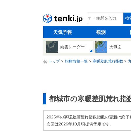
tenki.jp
検
天気予報
観測
雨雲レーダー
天気図
トップ
指数情報一覧
寒暖差肌荒れ指数
都城市の寒暖差肌荒れ指
2025年の寒暖差肌荒れ指数指数の更新は終了
次回は2026年10月頃提供予定です。