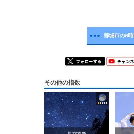
都城市の6
その他の指数
星空指数