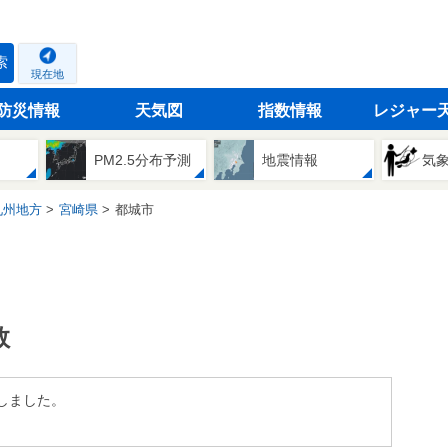
索
現在地
防災情報
天気図
指数情報
レジャー
PM2.5分布予測
地震情報
気
九州地方
宮崎県
都城市
数
しました。