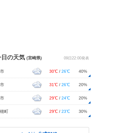
今日の天気
(宮崎県)
09日22:00発表
市
30℃
/
26℃
40%
市
31℃
/
26℃
20%
市
29℃
/
24℃
20%
穂町
29℃
/
23℃
30%