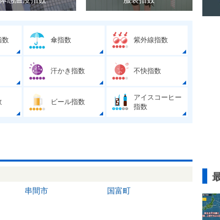
指数
傘指数
紫外線指数
汗かき指数
不快指数
アイスコーヒー
数
ビール指数
指数
串間市
国富町