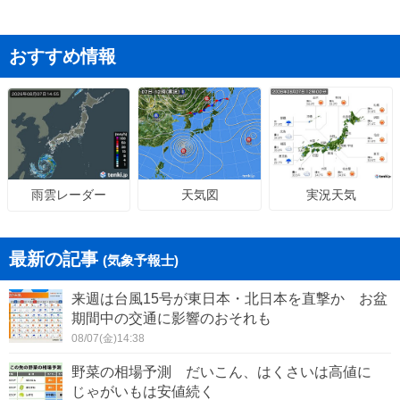
おすすめ情報
天気図
実況天気
雨雲レーダー
最新の記事
(気象予報士)
来週は台風15号が東日本・北日本を直撃か お盆
期間中の交通に影響のおそれも
08/07(金)14:38
野菜の相場予測 だいこん、はくさいは高値に
じゃがいもは安値続く