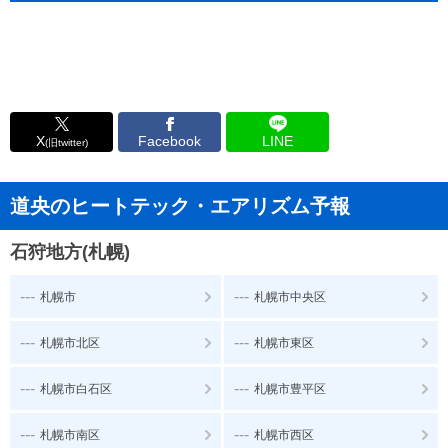
X
Facebook
LINE
(旧twitter)
道央のヒートテック・エアリズム予報
石狩地方(札幌)
---
---
札幌市
札幌市中央区
---
---
札幌市北区
札幌市東区
---
---
札幌市白石区
札幌市豊平区
---
---
札幌市南区
札幌市西区