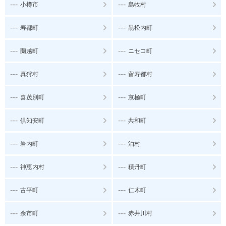
---
---
小樽市
島牧村
---
---
寿都町
黒松内町
---
---
蘭越町
ニセコ町
---
---
真狩村
留寿都村
---
---
喜茂別町
京極町
---
---
倶知安町
共和町
---
---
岩内町
泊村
---
---
神恵内村
積丹町
---
---
古平町
仁木町
---
---
余市町
赤井川村