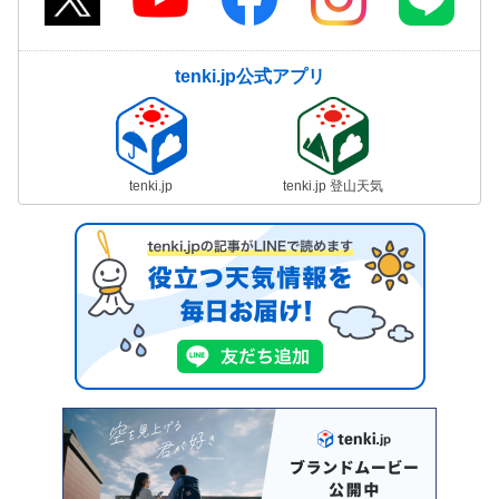
tenki.jp公式アプリ
tenki.jp
tenki.jp 登山天気