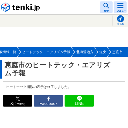
tenki.jp
検索
メニュー
現在地
数情報一覧
ヒートテック・エアリズム予報
北海道地方
道央
恵庭市
恵庭市のヒートテック・エアリズ
ム予報
ヒートテック指数の表示は終了しました。
X
Facebook
LINE
(旧twitter)