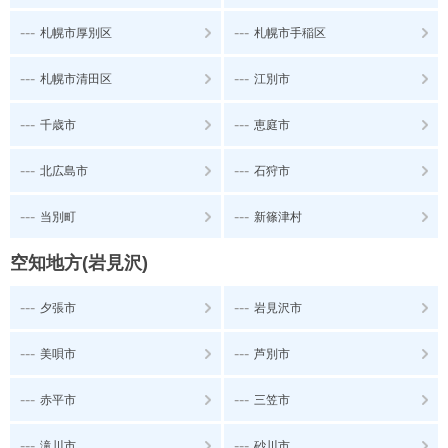
---
---
札幌市厚別区
札幌市手稲区
---
---
札幌市清田区
江別市
---
---
千歳市
恵庭市
---
---
北広島市
石狩市
---
---
当別町
新篠津村
空知地方(岩見沢)
---
---
夕張市
岩見沢市
---
---
美唄市
芦別市
---
---
赤平市
三笠市
---
---
滝川市
砂川市