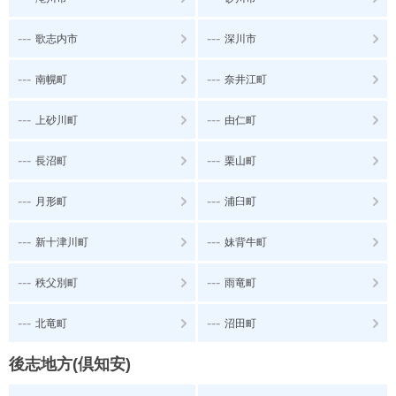
---
---
歌志内市
深川市
---
---
南幌町
奈井江町
---
---
上砂川町
由仁町
---
---
長沼町
栗山町
---
---
月形町
浦臼町
---
---
新十津川町
妹背牛町
---
---
秩父別町
雨竜町
---
---
北竜町
沼田町
後志地方(倶知安)