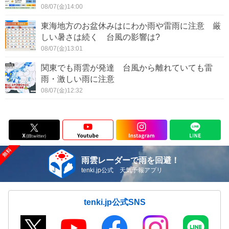
08/07(金)14:00
東海地方のお盆休みはにわか雨や雷雨に注意 厳
しい暑さは続く 台風の影響は?
08/07(金)13:01
関東でも雨雲が発達 台風から離れていても雷
雨・激しい雨に注意
08/07(金)12:32
雨雲レーダーで雨を回避！
tenki.jp公式 天気予報アプリ
tenki.jp公式SNS