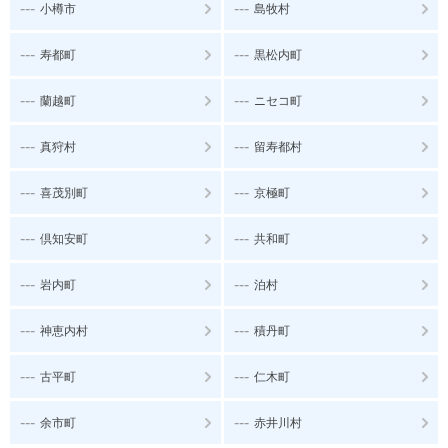
---
---
小樽市
島牧村
---
---
寿都町
黒松内町
---
---
蘭越町
ニセコ町
---
---
真狩村
留寿都村
---
---
喜茂別町
京極町
---
---
倶知安町
共和町
---
---
岩内町
泊村
---
---
神恵内村
積丹町
---
---
古平町
仁木町
---
---
余市町
赤井川村