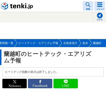
tenki.jp
検索
メニュー
現在地
数情報一覧
ヒートテック・エアリズム予報
北海道地方
道央
蘭越町
蘭越町のヒートテック・エアリズ
ム予報
ヒートテック指数の表示は終了しました。
X
Facebook
LINE
(旧twitter)