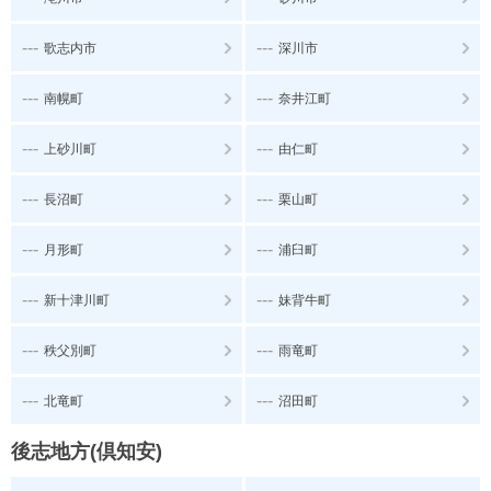
---
---
歌志内市
深川市
---
---
南幌町
奈井江町
---
---
上砂川町
由仁町
---
---
長沼町
栗山町
---
---
月形町
浦臼町
---
---
新十津川町
妹背牛町
---
---
秩父別町
雨竜町
---
---
北竜町
沼田町
後志地方(倶知安)