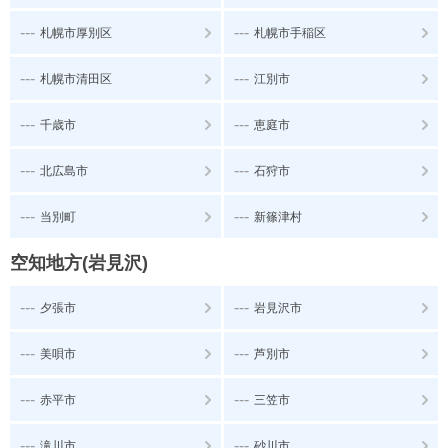
---
---
札幌市厚別区
札幌市手稲区
---
---
札幌市清田区
江別市
---
---
千歳市
恵庭市
---
---
北広島市
石狩市
---
---
当別町
新篠津村
空知地方(岩見沢)
---
---
夕張市
岩見沢市
---
---
美唄市
芦別市
---
---
赤平市
三笠市
---
---
滝川市
砂川市