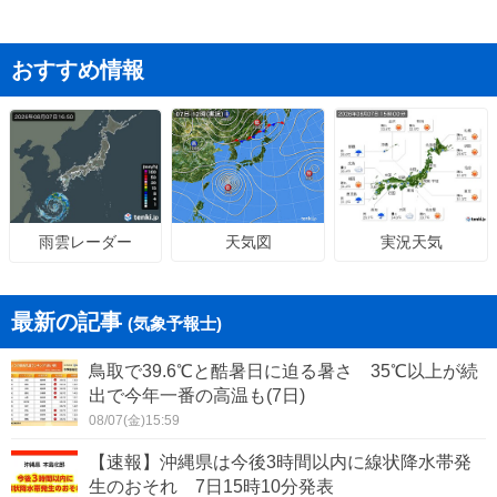
おすすめ情報
天気図
実況天気
雨雲レーダー
最新の記事
(気象予報士)
鳥取で39.6℃と酷暑日に迫る暑さ 35℃以上が続
出で今年一番の高温も(7日)
08/07(金)15:59
【速報】沖縄県は今後3時間以内に線状降水帯発
生のおそれ 7日15時10分発表