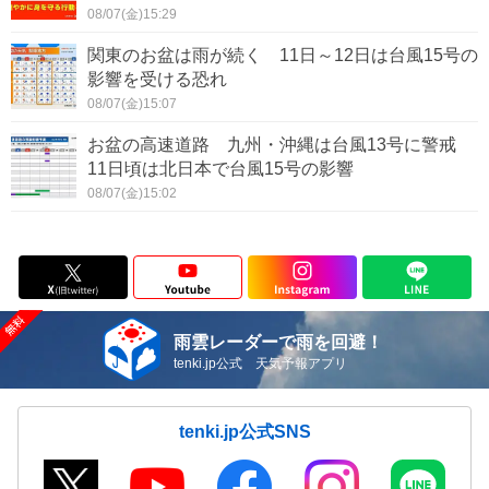
08/07(金)15:29
関東のお盆は雨が続く 11日～12日は台風15号の
影響を受ける恐れ
08/07(金)15:07
お盆の高速道路 九州・沖縄は台風13号に警戒
11日頃は北日本で台風15号の影響
08/07(金)15:02
雨雲レーダーで雨を回避！
tenki.jp公式 天気予報アプリ
tenki.jp公式SNS