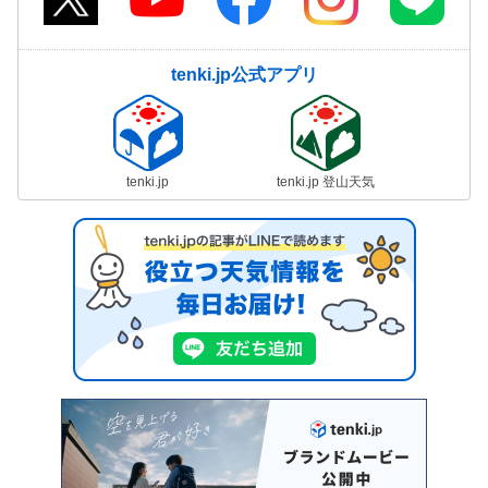
tenki.jp公式アプリ
tenki.jp
tenki.jp 登山天気