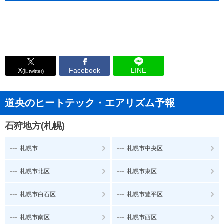
X
Facebook
LINE
(旧twitter)
道央のヒートテック・エアリズム予報
石狩地方(札幌)
---
---
札幌市
札幌市中央区
---
---
札幌市北区
札幌市東区
---
---
札幌市白石区
札幌市豊平区
---
---
札幌市南区
札幌市西区