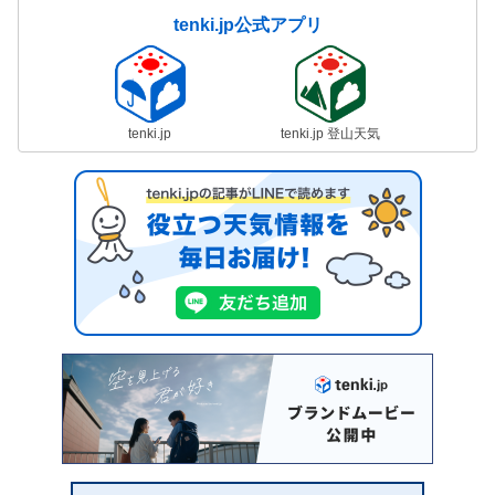
tenki.jp公式アプリ
tenki.jp
tenki.jp 登山天気