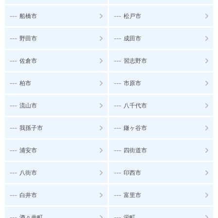
---
---
船橋市
松戸市
---
---
野田市
成田市
---
---
佐倉市
習志野市
---
---
柏市
市原市
---
---
流山市
八千代市
---
---
我孫子市
鎌ヶ谷市
---
---
浦安市
四街道市
---
---
八街市
印西市
---
---
白井市
富里市
---
---
酒々井町
栄町