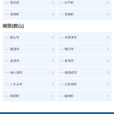
---
---
長生村
白子町
---
---
長柄町
長南町
南部(館山)
---
---
館山市
木更津市
---
---
勝浦市
鴨川市
---
---
君津市
富津市
---
---
袖ケ浦市
南房総市
---
---
いすみ市
大多喜町
---
---
御宿町
鋸南町