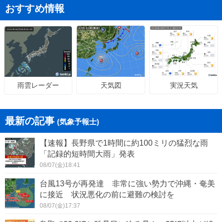
おすすめ情報
天気図
実況天気
雨雲レーダー
最新の記事
(気象予報士)
【速報】長野県で1時間に約100ミリの猛烈な雨
「記録的短時間大雨」発表
08/07(金)18:41
台風13号が再発達 非常に強い勢力で沖縄・奄美
に接近 状況悪化の前に避難の検討を
08/07(金)17:37