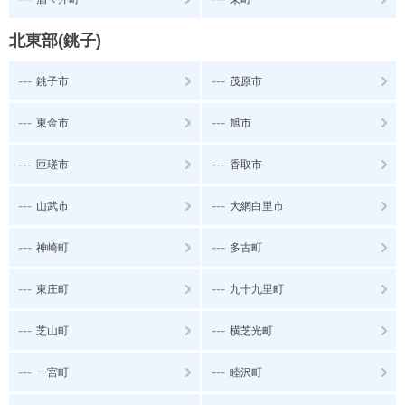
北東部(銚子)
---
---
銚子市
茂原市
---
---
東金市
旭市
---
---
匝瑳市
香取市
---
---
山武市
大網白里市
---
---
神崎町
多古町
---
---
東庄町
九十九里町
---
---
芝山町
横芝光町
---
---
一宮町
睦沢町