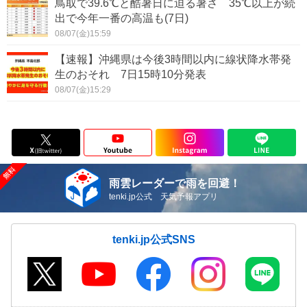
鳥取で39.6℃と酷暑日に迫る暑さ 35℃以上が続
出で今年一番の高温も(7日)
08/07(金)15:59
【速報】沖縄県は今後3時間以内に線状降水帯発
生のおそれ 7日15時10分発表
08/07(金)15:29
雨雲レーダーで雨を回避！
tenki.jp公式 天気予報アプリ
tenki.jp公式SNS