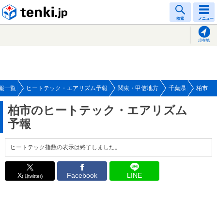
tenki.jp
検索
メニュー
現在地
報一覧
ヒートテック・エアリズム予報
関東・甲信地方
千葉県
柏市
柏市のヒートテック・エアリズム
予報
ヒートテック指数の表示は終了しました。
X
Facebook
LINE
(旧twitter)