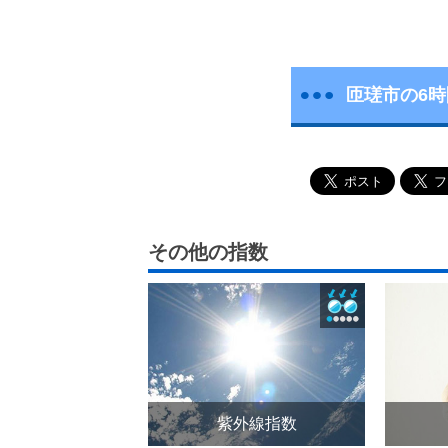
匝瑳市の6
その他の指数
紫外線指数