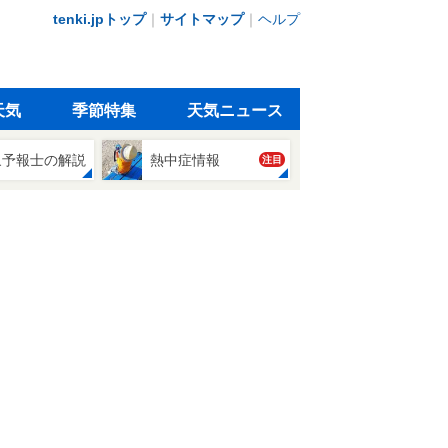
tenki.jpトップ
｜
サイトマップ
｜
ヘルプ
天気
季節特集
天気ニュース
象予報士の解説
熱中症情報
注目