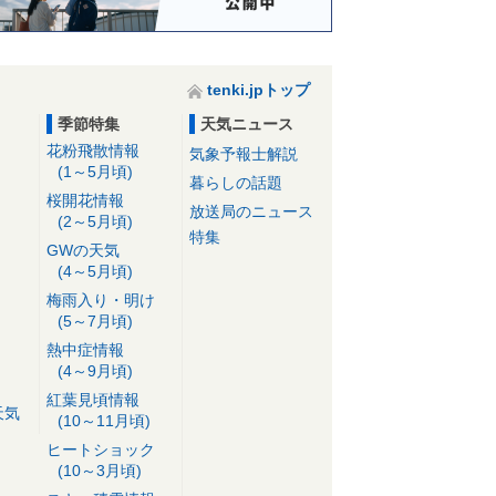
tenki.jpトップ
季節特集
天気ニュース
花粉飛散情報
気象予報士解説
(1～5月頃)
暮らしの話題
桜開花情報
放送局のニュース
(2～5月頃)
特集
GWの天気
(4～5月頃)
梅雨入り・明け
(5～7月頃)
熱中症情報
(4～9月頃)
紅葉見頃情報
天気
(10～11月頃)
ヒートショック
(10～3月頃)