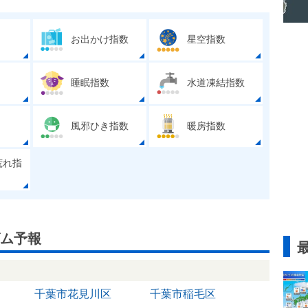
お出かけ指数
星空指数
睡眠指数
水道凍結指数
風邪ひき指数
暖房指数
荒れ指
ム予報
千葉市花見川区
千葉市稲毛区