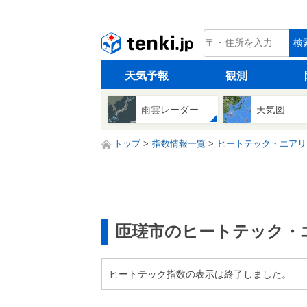
tenki.jp
検
天気予報
観測
雨雲レーダー
天気図
トップ
指数情報一覧
ヒートテック・エアリ
匝瑳市のヒートテック・
ヒートテック指数の表示は終了しました。