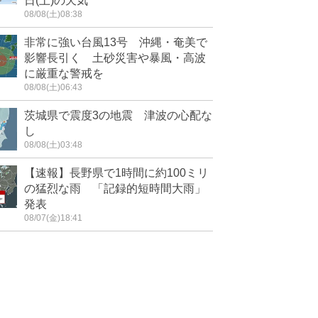
日(土)の天気
08/08(土)08:38
非常に強い台風13号 沖縄・奄美で
影響長引く 土砂災害や暴風・高波
に厳重な警戒を
08/08(土)06:43
茨城県で震度3の地震 津波の心配な
し
08/08(土)03:48
【速報】長野県で1時間に約100ミリ
の猛烈な雨 「記録的短時間大雨」
発表
08/07(金)18:41