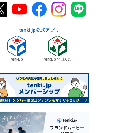
tenki.jp公式アプリ
tenki.jp
tenki.jp 登山天気