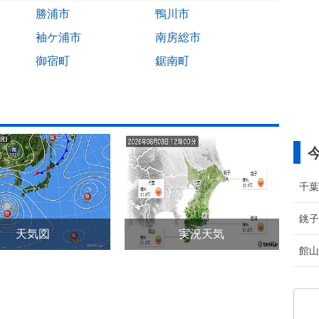
勝浦市
鴨川市
袖ケ浦市
南房総市
御宿町
鋸南町
千葉
銚子
天気図
実況天気
館山