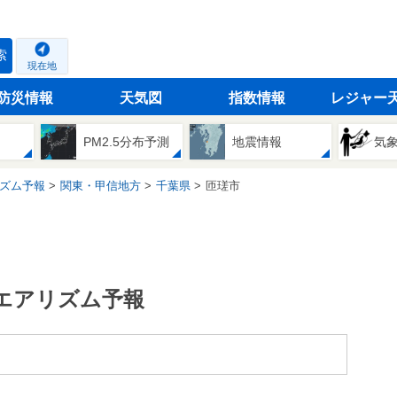
索
現在地
防災情報
天気図
指数情報
レジャー
PM2.5分布予測
地震情報
気
ズム予報
関東・甲信地方
千葉県
匝瑳市
エアリズム予報