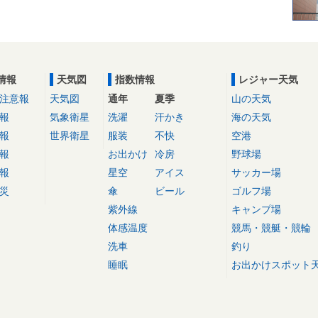
情報
天気図
指数情報
レジャー天気
注意報
天気図
通年
夏季
山の天気
報
気象衛星
洗濯
汗かき
海の天気
報
世界衛星
服装
不快
空港
報
お出かけ
冷房
野球場
報
星空
アイス
サッカー場
災
傘
ビール
ゴルフ場
紫外線
キャンプ場
体感温度
競馬・競艇・競輪
洗車
釣り
睡眠
お出かけスポット