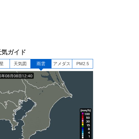
天気ガイド
星
天気図
雨雲
アメダス
PM2.5