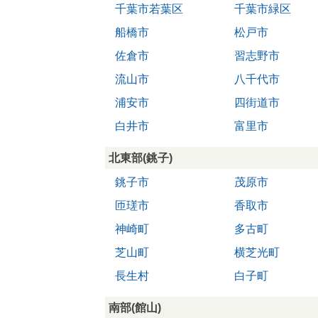
千葉市若葉区
千葉市緑区
船橋市
松戸市
佐倉市
習志野市
流山市
八千代市
浦安市
四街道市
白井市
富里市
北東部(銚子)
銚子市
茂原市
匝瑳市
香取市
神崎町
多古町
芝山町
横芝光町
長生村
白子町
南部(館山)