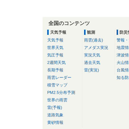
全国のコンテンツ
天気予報
観測
防災
天気予報
雨雲(過去)
警報・
世界天気
アメダス実況
地震情
気圧予報
実況天気
津波情
2週間天気
過去天気
火山情
長期予報
雷(実況)
台風情
雨雲レーダー
知る防
積雪マップ
PM2.5分布予測
世界の雨雲
雷(予報)
道路気象
黄砂情報