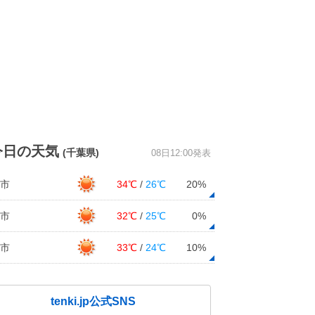
今日の天気
(千葉県)
08日12:00発表
市
34℃
/
26℃
20%
市
32℃
/
25℃
0%
市
33℃
/
24℃
10%
tenki.jp公式SNS