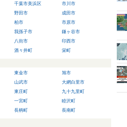
千葉市美浜区
市川市
野田市
成田市
柏市
市原市
我孫子市
鎌ヶ谷市
八街市
印西市
酒々井町
栄町
東金市
旭市
山武市
大網白里市
東庄町
九十九里町
一宮町
睦沢町
長柄町
長南町