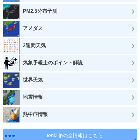
PM2.5分布予測
アメダス
2週間天気
気象予報士のポイント解説
世界天気
地震情報
熱中症情報
tenki.jpの全情報はこちら