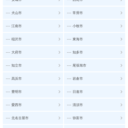
---
---
犬山市
常滑市
---
---
江南市
小牧市
---
---
稲沢市
東海市
---
---
大府市
知多市
---
---
知立市
尾張旭市
---
---
高浜市
岩倉市
---
---
豊明市
日進市
---
---
愛西市
清須市
---
---
北名古屋市
弥富市