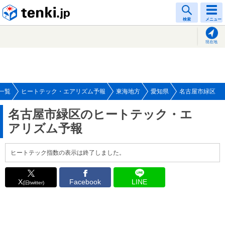
tenki.jp
検索
メニュー
現在地
一覧
ヒートテック・エアリズム予報
東海地方
愛知県
名古屋市緑区
名古屋市緑区のヒートテック・エ
アリズム予報
ヒートテック指数の表示は終了しました。
X
Facebook
LINE
(旧twitter)