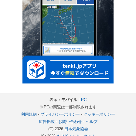
表示：
モバイル
｜
PC
※PCの閲覧は一部制限されます
利用規約
-
プライバシーポリシー
-
クッキーポリシー
広告掲載
-
お問い合わせ
-
ヘルプ
(C) 2026
日本気象協会