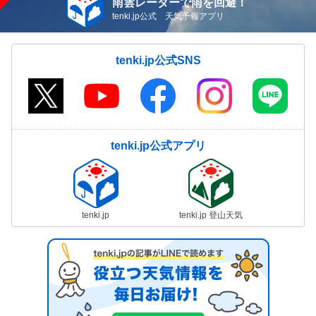
雨雲レーダーで雨を回避！
tenki.jp公式 天気予報アプリ
tenki.jp公式SNS
tenki.jp公式アプリ
tenki.jp
tenki.jp 登山天気