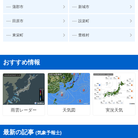
---
---
蒲郡市
新城市
---
---
田原市
設楽町
---
---
東栄町
豊根村
おすすめ情報
天気図
実況天気
雨雲レーダー
最新の記事
(気象予報士)