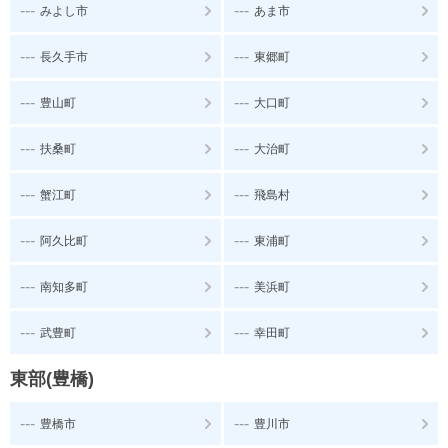
---
---
みよし市
あま市
---
---
長久手市
東郷町
---
---
豊山町
大口町
---
---
扶桑町
大治町
---
---
蟹江町
飛島村
---
---
阿久比町
東浦町
---
---
南知多町
美浜町
---
---
武豊町
幸田町
東部(豊橋)
---
---
豊橋市
豊川市