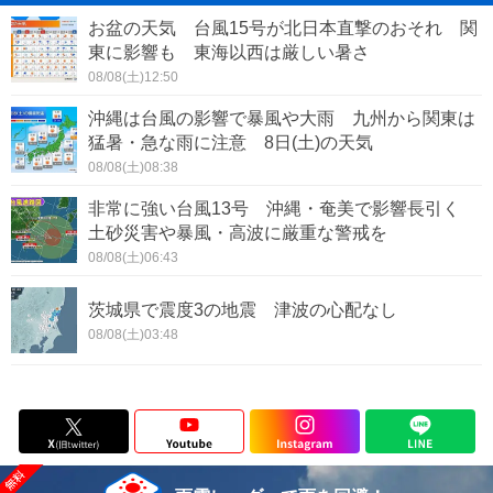
お盆の天気 台風15号が北日本直撃のおそれ 関
東に影響も 東海以西は厳しい暑さ
08/08(土)12:50
沖縄は台風の影響で暴風や大雨 九州から関東は
猛暑・急な雨に注意 8日(土)の天気
08/08(土)08:38
非常に強い台風13号 沖縄・奄美で影響長引く
土砂災害や暴風・高波に厳重な警戒を
08/08(土)06:43
茨城県で震度3の地震 津波の心配なし
08/08(土)03:48