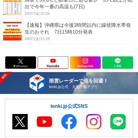
出で今年一番の高温も(7日)
08/07(金)15:59
【速報】沖縄県は今後3時間以内に線状降水帯発
生のおそれ 7日15時10分発表
08/07(金)15:29
雨雲レーダーで雨を回避！
tenki.jp公式 天気予報アプリ
tenki.jp公式SNS