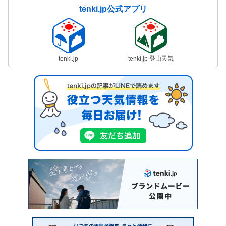
tenki.jp公式アプリ
tenki.jp
tenki.jp 登山天気