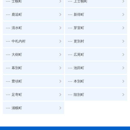
---
---
士幌町
上士幌町
---
---
鹿追町
新得町
---
---
清水町
芽室町
---
---
中札内村
更別村
---
---
大樹町
広尾町
---
---
幕別町
池田町
---
---
豊頃町
本別町
---
---
足寄町
陸別町
---
浦幌町