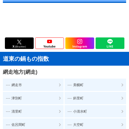
道東の鍋もの指数
網走地方(網走)
---
---
網走市
美幌町
---
---
津別町
斜里町
---
---
清里町
小清水町
---
---
佐呂間町
大空町