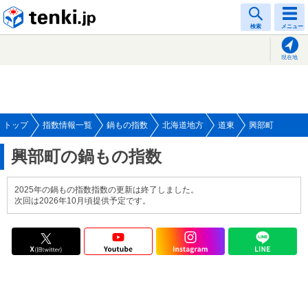
tenki.jp
検索
メニュー
現在地
トップ
指数情報一覧
鍋もの指数
北海道地方
道東
興部町
興部町の鍋もの指数
2025年の鍋もの指数指数の更新は終了しました。
次回は2026年10月頃提供予定です。