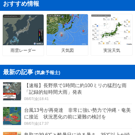
おすすめ情報
天気図
実況天気
雨雲レーダー
最新の記事
(気象予報士)
【速報】長野県で1時間に約100ミリの猛烈な雨
「記録的短時間大雨」発表
08/07(金)18:41
台風13号が再発達 非常に強い勢力で沖縄・奄美
に接近 状況悪化の前に避難の検討を
08/07(金)17:37
鳥取で39.6℃と酷暑日に迫る暑さ 35℃以上が続