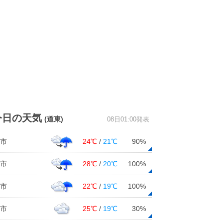
今日の天気
(道東)
08日01:00発表
市
24℃
/
21℃
90%
市
28℃
/
20℃
100%
市
22℃
/
19℃
100%
市
25℃
/
19℃
30%