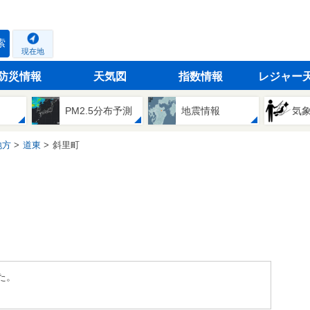
索
現在地
防災情報
天気図
指数情報
レジャー
PM2.5分布予測
地震情報
気
地方
道東
斜里町
た。