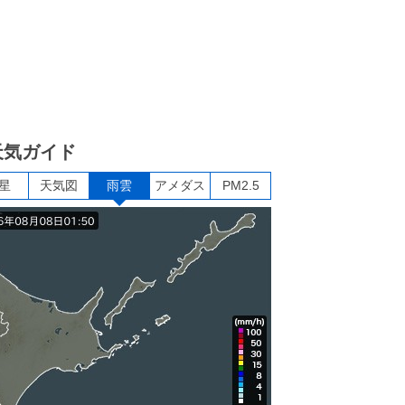
天気ガイド
星
天気図
雨雲
アメダス
PM2.5