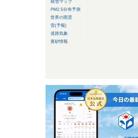
積雪マップ
PM2.5分布予測
世界の雨雲
雷(予報)
道路気象
黄砂情報