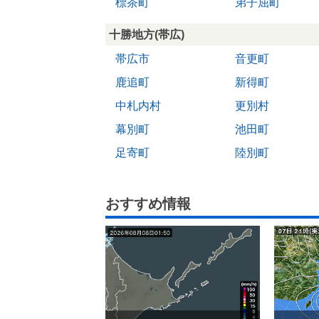
標茶町
弟子屈町
十勝地方(帯広)
帯広市
音更町
鹿追町
新得町
中札内村
更別村
幕別町
池田町
足寄町
陸別町
おすすめ情報