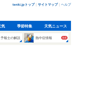
tenki.jpトップ
｜
サイトマップ
｜
ヘルプ
天気
季節特集
天気ニュース
象予報士の解説
熱中症情報
注目