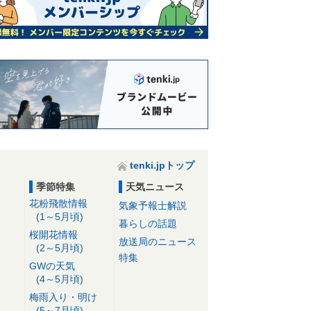
tenki.jpトップ
季節特集
天気ニュース
花粉飛散情報
気象予報士解説
(1～5月頃)
暮らしの話題
桜開花情報
放送局のニュース
(2～5月頃)
特集
GWの天気
(4～5月頃)
梅雨入り・明け
(5～7月頃)