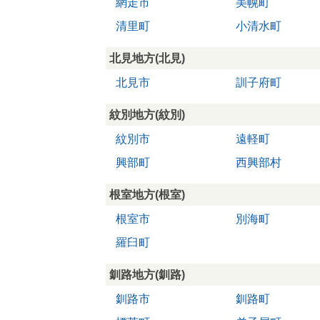
網走市
美幌町
清里町
小清水町
北見地方(北見)
北見市
訓子府町
紋別地方(紋別)
紋別市
遠軽町
興部町
西興部村
根室地方(根室)
根室市
別海町
羅臼町
釧路地方(釧路)
釧路市
釧路町