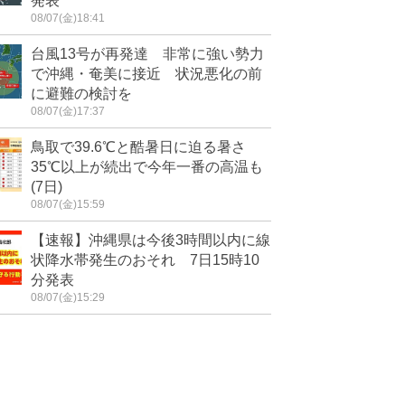
発表
08/07(金)18:41
台風13号が再発達 非常に強い勢力
で沖縄・奄美に接近 状況悪化の前
に避難の検討を
08/07(金)17:37
鳥取で39.6℃と酷暑日に迫る暑さ
35℃以上が続出で今年一番の高温も
(7日)
08/07(金)15:59
【速報】沖縄県は今後3時間以内に線
状降水帯発生のおそれ 7日15時10
分発表
08/07(金)15:29