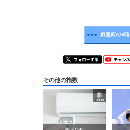
斜里町の6
その他の指数
暖房指数