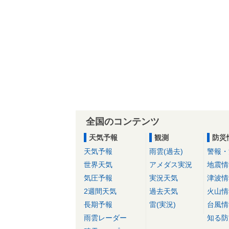
全国のコンテンツ
天気予報
観測
防災
天気予報
雨雲(過去)
警報・
世界天気
アメダス実況
地震情
気圧予報
実況天気
津波情
2週間天気
過去天気
火山情
長期予報
雷(実況)
台風情
雨雲レーダー
知る防