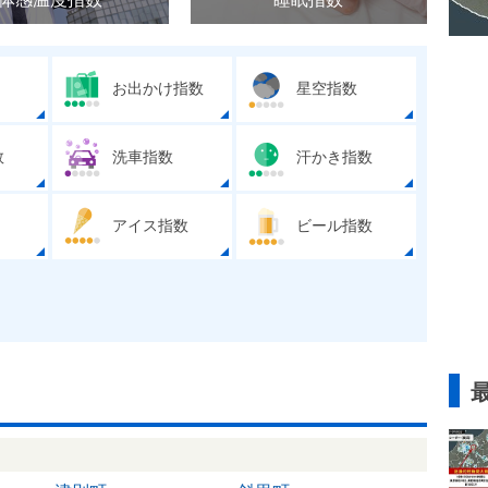
お出かけ指数
星空指数
数
洗車指数
汗かき指数
アイス指数
ビール指数