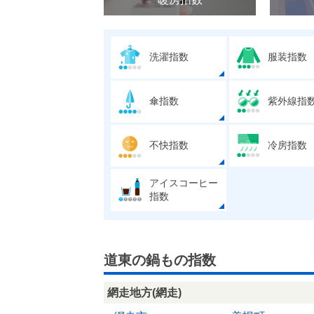
洗濯指数
服装指数
傘指数
紫外線指
不快指数
冷房指数
アイスコーヒー
指数
道東の鍋もの指数
網走地方(網走)