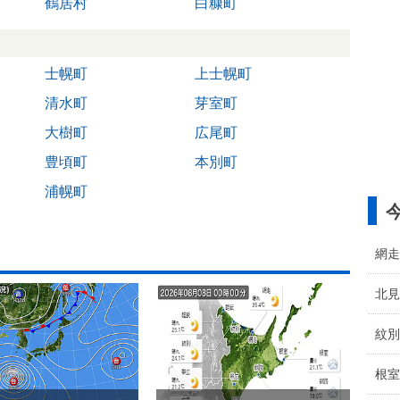
鶴居村
白糠町
士幌町
上士幌町
清水町
芽室町
大樹町
広尾町
豊頃町
本別町
浦幌町
網走
北見
紋別
根室