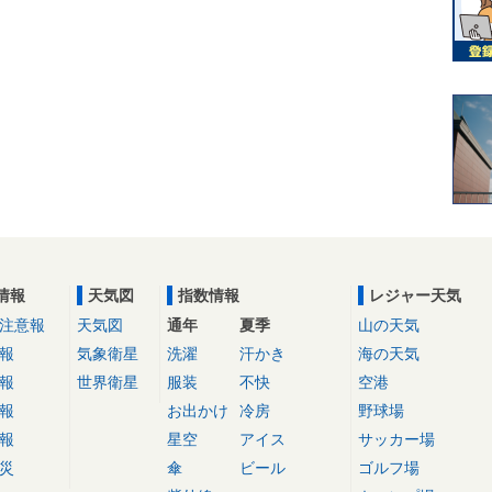
情報
天気図
指数情報
レジャー天気
注意報
天気図
通年
夏季
山の天気
報
気象衛星
洗濯
汗かき
海の天気
報
世界衛星
服装
不快
空港
報
お出かけ
冷房
野球場
報
星空
アイス
サッカー場
災
傘
ビール
ゴルフ場