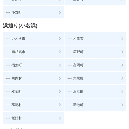
---
小野町
浜通り(小名浜)
---
---
いわき市
相馬市
---
---
南相馬市
広野町
---
---
楢葉町
富岡町
---
---
川内村
大熊町
---
---
双葉町
浪江町
---
---
葛尾村
新地町
---
飯舘村