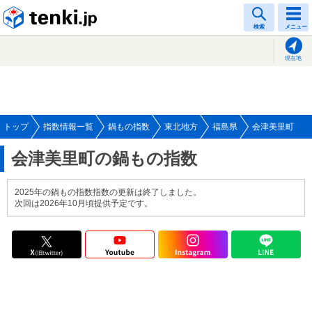
tenki.jp
検索
メニュー
現在地
トップ
指数情報一覧
鍋もの指数
東北地方
福島県
会津美里町
会津美里町の鍋もの指数
2025年の鍋もの指数指数の更新は終了しました。
次回は2026年10月頃提供予定です。