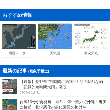
おすすめ情報
天気図
実況天気
雨雲レーダー
最新の記事
(気象予報士)
【速報】長野県で1時間に約100ミリの猛烈な雨
「記録的短時間大雨」発表
08/07(金)18:41
台風13号が再発達 非常に強い勢力で沖縄・奄美
に接近 状況悪化の前に避難の検討を