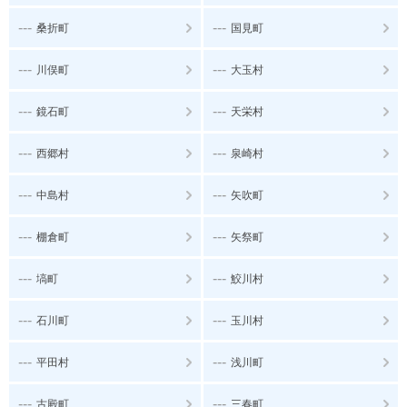
---
---
桑折町
国見町
---
---
川俣町
大玉村
---
---
鏡石町
天栄村
---
---
西郷村
泉崎村
---
---
中島村
矢吹町
---
---
棚倉町
矢祭町
---
---
塙町
鮫川村
---
---
石川町
玉川村
---
---
平田村
浅川町
---
---
古殿町
三春町