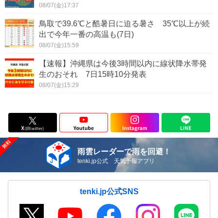
08/07(金)17:37
鳥取で39.6℃と酷暑日に迫る暑さ 35℃以上が続
出で今年一番の高温も(7日)
08/07(金)15:59
【速報】沖縄県は今後3時間以内に線状降水帯発
生のおそれ 7日15時10分発表
08/07(金)15:29
雨雲レーダーで雨を回避！
tenki.jp公式 天気予報アプリ
tenki.jp公式SNS