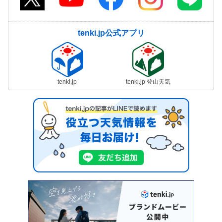
tenki.jp公式アプリ
tenki.jp
tenki.jp 登山天気