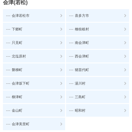
会津(若松)
---
---
会津若松市
喜多方市
---
---
下郷町
檜枝岐村
---
---
只見町
南会津町
---
---
北塩原村
西会津町
---
---
磐梯町
猪苗代町
---
---
会津坂下町
湯川村
---
---
柳津町
三島町
---
---
金山町
昭和村
---
会津美里町