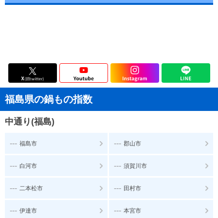
福島県の鍋もの指数
中通り(福島)
---
---
福島市
郡山市
---
---
白河市
須賀川市
---
---
二本松市
田村市
---
---
伊達市
本宮市