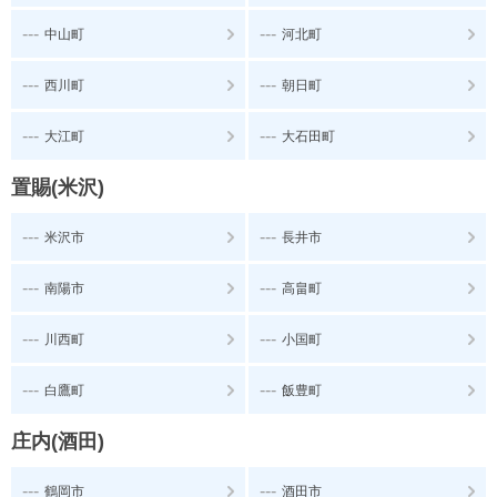
---
---
中山町
河北町
---
---
西川町
朝日町
---
---
大江町
大石田町
置賜(米沢)
---
---
米沢市
長井市
---
---
南陽市
高畠町
---
---
川西町
小国町
---
---
白鷹町
飯豊町
庄内(酒田)
---
---
鶴岡市
酒田市