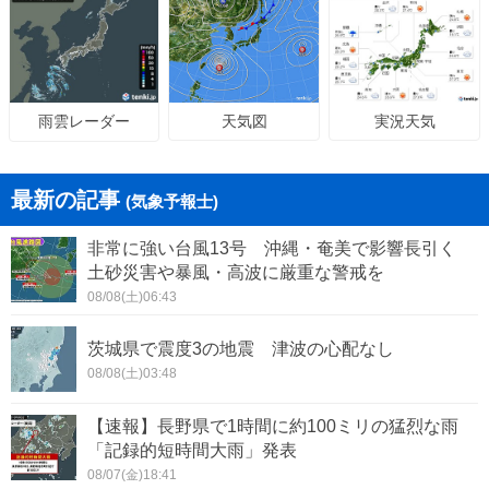
天気図
実況天気
雨雲レーダー
最新の記事
(気象予報士)
非常に強い台風13号 沖縄・奄美で影響長引く
土砂災害や暴風・高波に厳重な警戒を
08/08(土)06:43
茨城県で震度3の地震 津波の心配なし
08/08(土)03:48
【速報】長野県で1時間に約100ミリの猛烈な雨
「記録的短時間大雨」発表
08/07(金)18:41