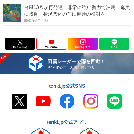
台風13号が再発達 非常に強い勢力で沖縄・奄美
に接近 状況悪化の前に避難の検討を
08/07(金)17:37
雨雲レーダーで雨を回避！
tenki.jp公式 天気予報アプリ
tenki.jp公式SNS
tenki.jp公式アプリ