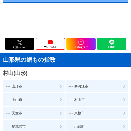
山形県の鍋もの指数
村山(山形)
---
---
山形市
寒河江市
---
---
上山市
村山市
---
---
天童市
東根市
---
---
尾花沢市
山辺町