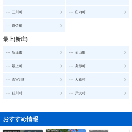
---
---
三川町
庄内町
---
遊佐町
最上(新庄)
---
---
新庄市
金山町
---
---
最上町
舟形町
---
---
真室川町
大蔵村
---
---
鮭川村
戸沢村
おすすめ情報