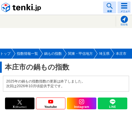
tenki.jp
検索
メニュー
現在地
トップ
指数情報一覧
鍋もの指数
関東・甲信地方
埼玉県
本庄市
本庄市の鍋もの指数
2025年の鍋もの指数指数の更新は終了しました。
次回は2026年10月頃提供予定です。