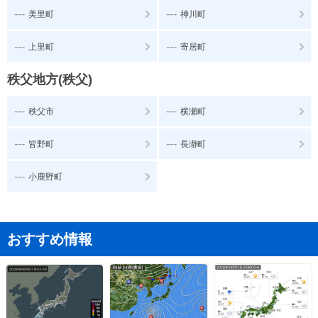
---
---
美里町
神川町
---
---
上里町
寄居町
秩父地方(秩父)
---
---
秩父市
横瀬町
---
---
皆野町
長瀞町
---
小鹿野町
おすすめ情報