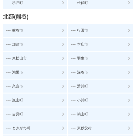
---
---
杉戸町
松伏町
北部(熊谷)
---
---
熊谷市
行田市
---
---
加須市
本庄市
---
---
東松山市
羽生市
---
---
鴻巣市
深谷市
---
---
久喜市
滑川町
---
---
嵐山町
小川町
---
---
吉見町
鳩山町
---
---
ときがわ町
東秩父村