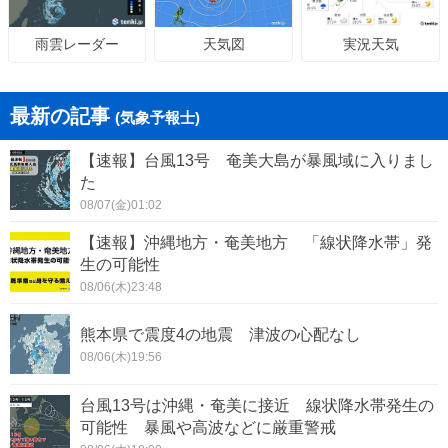
天気図
実況天気
雨雲レーダー
最新の記事
(気象予報士)
【速報】台風13号 奄美大島が暴風域に入りまし
た
08/07(金)01:02
【速報】沖縄地方・奄美地方 「線状降水帯」発
生の可能性
08/06(木)23:48
熊本県で震度4の地震 津波の心配なし
08/06(木)19:56
台風13号は沖縄・奄美に接近 線状降水帯発生の
可能性 暴風や高波などに厳重警戒