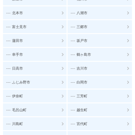
---
---
北本市
八潮市
---
---
富士見市
三郷市
---
---
蓮田市
坂戸市
---
---
幸手市
鶴ヶ島市
---
---
日高市
吉川市
---
---
ふじみ野市
白岡市
---
---
伊奈町
三芳町
---
---
毛呂山町
越生町
---
---
川島町
宮代町