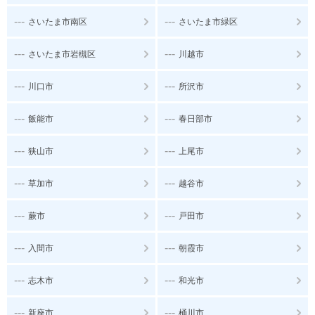
---
---
さいたま市南区
さいたま市緑区
---
---
さいたま市岩槻区
川越市
---
---
川口市
所沢市
---
---
飯能市
春日部市
---
---
狭山市
上尾市
---
---
草加市
越谷市
---
---
蕨市
戸田市
---
---
入間市
朝霞市
---
---
志木市
和光市
---
---
新座市
桶川市