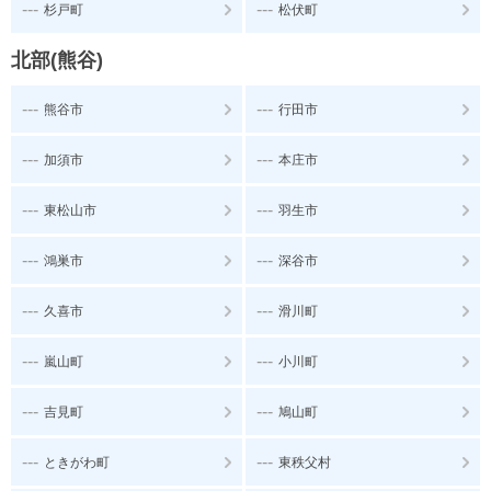
---
---
杉戸町
松伏町
北部(熊谷)
---
---
熊谷市
行田市
---
---
加須市
本庄市
---
---
東松山市
羽生市
---
---
鴻巣市
深谷市
---
---
久喜市
滑川町
---
---
嵐山町
小川町
---
---
吉見町
鳩山町
---
---
ときがわ町
東秩父村