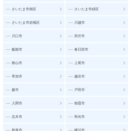
---
---
さいたま市南区
さいたま市緑区
---
---
さいたま市岩槻区
川越市
---
---
川口市
所沢市
---
---
飯能市
春日部市
---
---
狭山市
上尾市
---
---
草加市
越谷市
---
---
蕨市
戸田市
---
---
入間市
朝霞市
---
---
志木市
和光市
---
---
新座市
桶川市