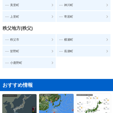
---
---
美里町
神川町
---
---
上里町
寄居町
秩父地方(秩父)
---
---
秩父市
横瀬町
---
---
皆野町
長瀞町
---
小鹿野町
おすすめ情報