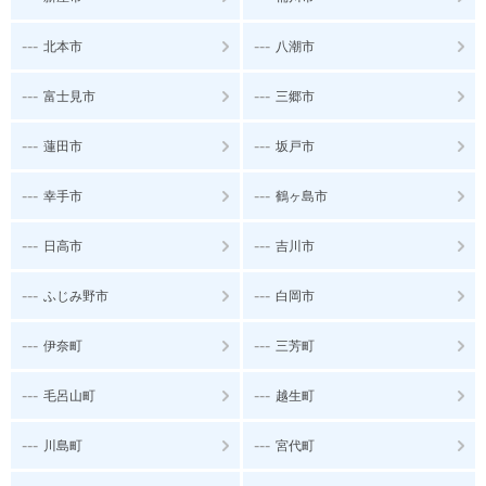
---
---
北本市
八潮市
---
---
富士見市
三郷市
---
---
蓮田市
坂戸市
---
---
幸手市
鶴ヶ島市
---
---
日高市
吉川市
---
---
ふじみ野市
白岡市
---
---
伊奈町
三芳町
---
---
毛呂山町
越生町
---
---
川島町
宮代町