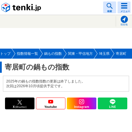
tenki.jp
検索
メニュー
現在地
トップ
指数情報一覧
鍋もの指数
関東・甲信地方
埼玉県
寄居町
寄居町の鍋もの指数
2025年の鍋もの指数指数の更新は終了しました。
次回は2026年10月頃提供予定です。