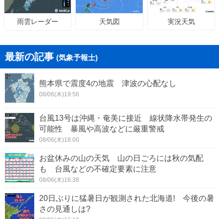
天気図
実況天気
雨雲レーダー
最新の記事
(気象予報士)
熊本県で震度4の地震 津波の心配なし
08/06(木)19:56
台風13号は沖縄・奄美に接近 線状降水帯発生の
可能性 暴風や高波などに厳重警戒
08/06(木)18:00
お盆休みの山の天気 山の日ごろには秋の気配
も 台風などの不確定要素に注意
08/06(木)16:38
20日ぶりに猛暑日が観測された北海道! 今後の暑
さの見通しは?