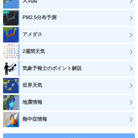
天気図
PM2.5分布予測
アメダス
2週間天気
気象予報士のポイント解説
世界天気
地震情報
熱中症情報