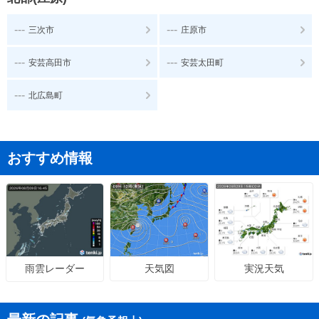
---
---
三次市
庄原市
---
---
安芸高田市
安芸太田町
---
北広島町
おすすめ情報
天気図
実況天気
雨雲レーダー