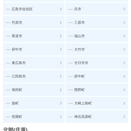
---
---
広島市佐伯区
呉市
---
---
竹原市
三原市
---
---
尾道市
福山市
---
---
府中市
大竹市
---
---
東広島市
廿日市市
---
---
江田島市
府中町
---
---
海田町
熊野町
---
---
坂町
大崎上島町
---
---
世羅町
神石高原町
北部(庄原)