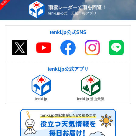
雨雲レーダーで雨を回避！
tenki.jp公式 天気予報アプリ
tenki.jp公式SNS
tenki.jp公式アプリ
tenki.jp
tenki.jp 登山天気