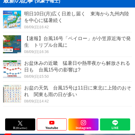
最新の記事
(気象予報士)
明日10日(月)広く日差し届く 東海から九州内陸
を中心に猛暑続く
08/09(日)16:42
【速報】台風16号「ペイロー」が小笠原近海で発
生 トリプル台風に
08/09(日)16:36
お盆休みの近畿 猛暑日や熱帯夜から解放される
日も 台風15号の影響は?
08/09(日)15:50
お盆の天気 台風15号は11日に東北に上陸のおそ
れ 関東も雨の日が多い
08/09(日)14:42