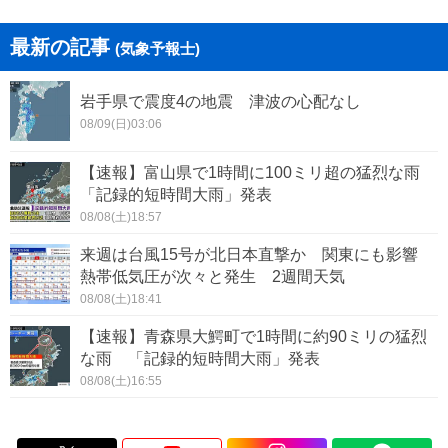
最新の記事
(気象予報士)
岩手県で震度4の地震 津波の心配なし
08/09(日)03:06
【速報】富山県で1時間に100ミリ超の猛烈な雨
「記録的短時間大雨」発表
08/08(土)18:57
来週は台風15号が北日本直撃か 関東にも影響
熱帯低気圧が次々と発生 2週間天気
08/08(土)18:41
【速報】青森県大鰐町で1時間に約90ミリの猛烈
な雨 「記録的短時間大雨」発表
08/08(土)16:55