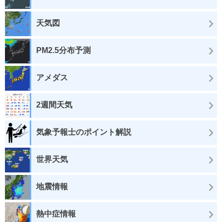
天気図
PM2.5分布予測
アメダス
2週間天気
気象予報士のポイント解説
世界天気
地震情報
熱中症情報