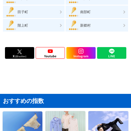
田子町
南部町
階上町
新郷村
おすすめの指数