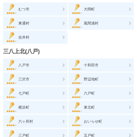
むつ市
大間町
東通村
風間浦村
佐井村
三八上北(八戸)
八戸市
十和田市
三沢市
野辺地町
七戸町
六戸町
横浜町
東北町
六ヶ所村
おいらせ町
三戸町
五戸町