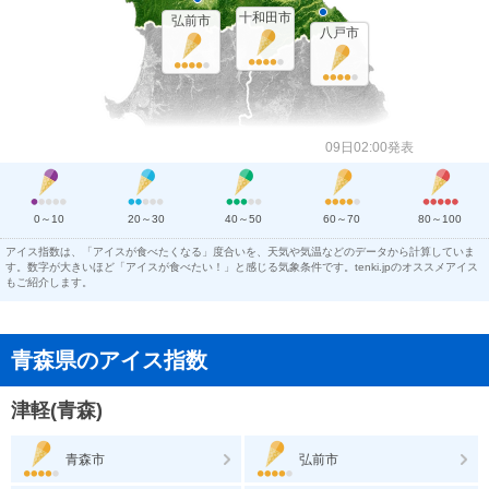
十和田市
弘前市
八戸市
09日02:00発表
0～10
20～30
40～50
60～70
80～100
アイス指数は、「アイスが食べたくなる」度合いを、天気や気温などのデータから計算していま
す。数字が大きいほど「アイスが食べたい！」と感じる気象条件です。tenki.jpのオススメアイス
もご紹介します。
青森県のアイス指数
津軽(青森)
青森市
弘前市