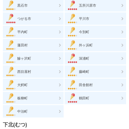
黒石市
五所川原市
つがる市
平川市
平内町
今別町
蓬田村
外ヶ浜町
鰺ヶ沢町
深浦町
西目屋村
藤崎町
大鰐町
田舎館村
板柳町
鶴田町
中泊町
下北(むつ)