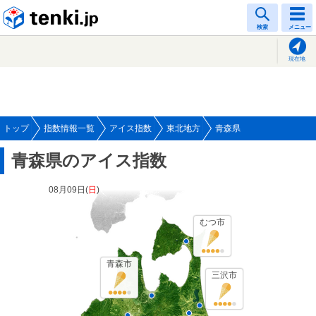
tenki.jp
検索
メニュー
現在地
トップ
指数情報一覧
アイス指数
東北地方
青森県
青森県のアイス指数
08月09日(
日
)
むつ市
青森市
三沢市