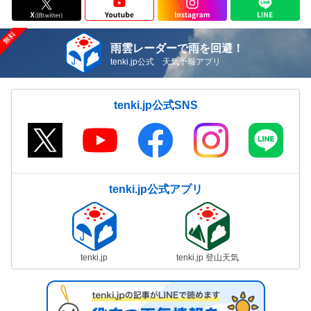
雨雲レーダーで雨を回避！
tenki.jp公式 天気予報アプリ
tenki.jp公式SNS
tenki.jp公式アプリ
tenki.jp
tenki.jp 登山天気