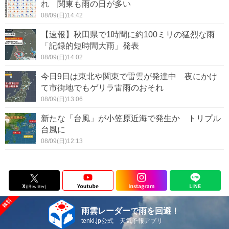
れ 関東も雨の日が多い
08/09(日)14:42
【速報】秋田県で1時間に約100ミリの猛烈な雨
「記録的短時間大雨」発表
08/09(日)14:02
今日9日は東北や関東で雷雲が発達中 夜にかけ
て市街地でもゲリラ雷雨のおそれ
08/09(日)13:06
新たな「台風」が小笠原近海で発生か トリプル
台風に
08/09(日)12:13
雨雲レーダーで雨を回避！
tenki.jp公式 天気予報アプリ