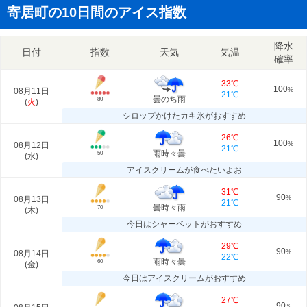
寄居町の10日間のアイス指数
降水
日付
指数
天気
気温
確率
33℃
100
08月11日
%
21℃
曇のち雨
80
(
火
)
シロップかけたカキ氷がおすすめ
26℃
100
08月12日
%
21℃
雨時々曇
50
(
水
)
アイスクリームが食べたいよお
31℃
90
08月13日
%
21℃
曇時々雨
70
(
木
)
今日はシャーベットがおすすめ
29℃
90
08月14日
%
22℃
雨時々曇
60
(
金
)
今日はアイスクリームがおすすめ
27℃
90
%