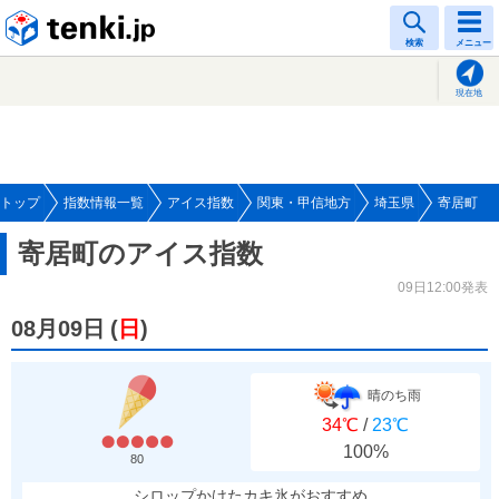
tenki.jp
検索
メニュー
現在地
トップ
指数情報一覧
アイス指数
関東・甲信地方
埼玉県
寄居町
寄居町のアイス指数
09日12:00発表
08月09日
(
日
)
晴のち雨
34℃
/
23℃
100%
80
シロップかけたカキ氷がおすすめ