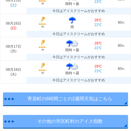
08月15日
23℃
雨時々曇
60
(
土
)
今日はアイスクリームがおすすめ
26℃
90
08月16日
%
22℃
雨
60
(
日
)
今日はアイスクリームがおすすめ
28℃
80
08月17日
%
22℃
雨時々曇
60
(
月
)
今日はアイスクリームがおすすめ
28℃
80
08月18日
%
23℃
雨時々曇
60
(
火
)
今日はアイスクリームがおすすめ
寄居町の6時間ごとの2週間天気はこちら
その他の市区町村のアイス指数