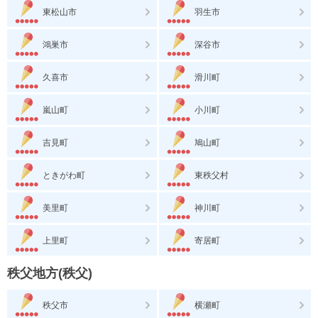
東松山市
羽生市
鴻巣市
深谷市
久喜市
滑川町
嵐山町
小川町
吉見町
鳩山町
ときがわ町
東秩父村
美里町
神川町
上里町
寄居町
秩父地方(秩父)
秩父市
横瀬町