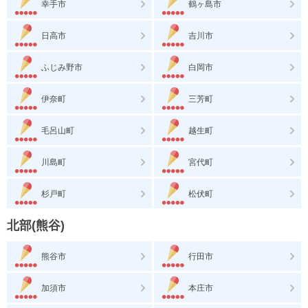
幸手市
鶴ヶ島市
日高市
吉川市
ふじみ野市
白岡市
伊奈町
三芳町
毛呂山町
越生町
川島町
宮代町
杉戸町
松伏町
北部(熊谷)
熊谷市
行田市
加須市
本庄市