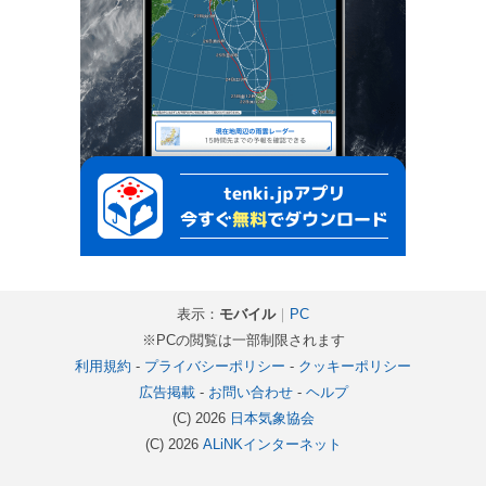
表示：
モバイル
｜
PC
※PCの閲覧は一部制限されます
利用規約
-
プライバシーポリシー
-
クッキーポリシー
広告掲載
-
お問い合わせ
-
ヘルプ
(C) 2026
日本気象協会
(C) 2026
ALiNKインターネット