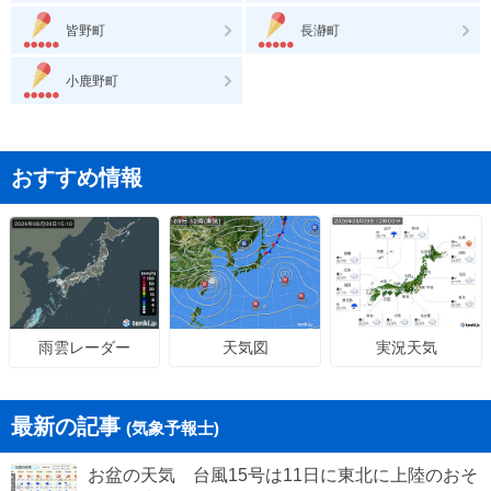
皆野町
長瀞町
小鹿野町
おすすめ情報
天気図
実況天気
雨雲レーダー
最新の記事
(気象予報士)
お盆の天気 台風15号は11日に東北に上陸のおそ