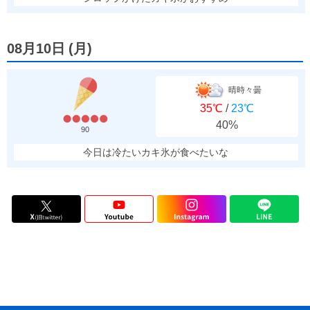
08月10日
(
月
)
晴時々曇
35℃
/
23℃
40%
90
今日は冷たいカキ氷が食べたいな