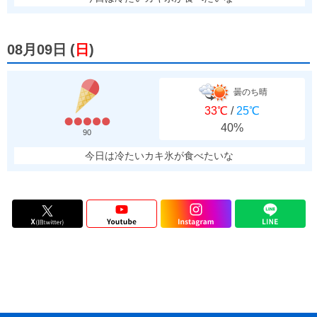
08月09日
(
日
)
曇のち晴
33℃
/
25℃
40%
90
今日は冷たいカキ氷が食べたいな