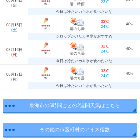
08月14日
23℃
晴一時雨
90
(
金
)
今日は冷たいカキ氷が食べたいな
33℃
40
08月15日
%
24℃
晴のち曇
80
(
土
)
シロップかけたカキ氷がおすすめ
32℃
40
08月16日
%
24℃
晴のち曇
90
(
日
)
今日は冷たいカキ氷が食べたいな
33℃
40
08月17日
%
24℃
晴のち曇
90
(
月
)
今日は冷たいカキ氷が食べたいな
東海市の6時間ごとの2週間天気はこちら
その他の市区町村のアイス指数