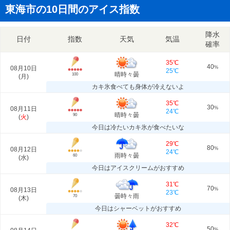
東海市の10日間のアイス指数
降水
日付
指数
天気
気温
確率
35℃
40
08月10日
%
25℃
晴時々曇
100
(
月
)
カキ氷食べても身体が冷えないよ
35℃
30
08月11日
%
24℃
晴時々曇
90
(
火
)
今日は冷たいカキ氷が食べたいな
29℃
80
08月12日
%
24℃
雨時々曇
60
(
水
)
今日はアイスクリームがおすすめ
31℃
70
08月13日
%
23℃
曇時々雨
70
(
木
)
今日はシャーベットがおすすめ
32℃
50
%