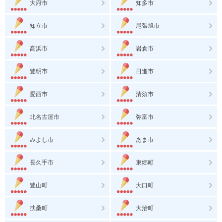
大府市
知多市
知立市
尾張旭市
高浜市
岩倉市
豊明市
日進市
愛西市
清須市
北名古屋市
弥富市
みよし市
あま市
長久手市
東郷町
豊山町
大口町
扶桑町
大治町