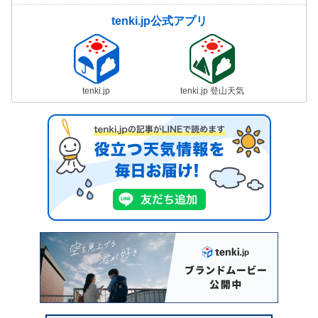
tenki.jp公式アプリ
tenki.jp
tenki.jp 登山天気