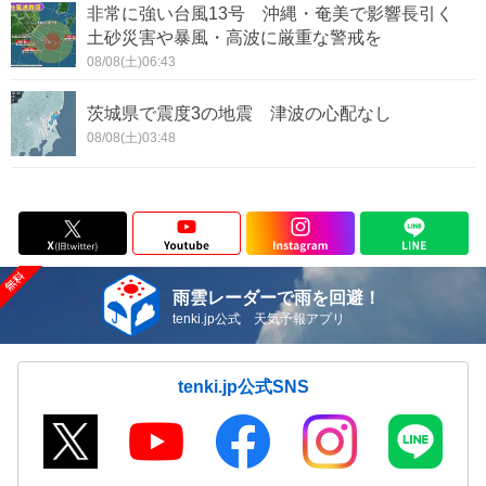
非常に強い台風13号 沖縄・奄美で影響長引く
土砂災害や暴風・高波に厳重な警戒を
08/08(土)06:43
茨城県で震度3の地震 津波の心配なし
08/08(土)03:48
雨雲レーダーで雨を回避！
tenki.jp公式 天気予報アプリ
tenki.jp公式SNS