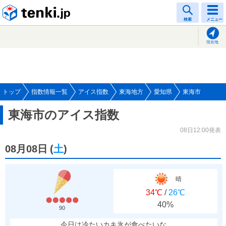
tenki.jp
検索
メニュー
現在地
トップ
指数情報一覧
アイス指数
東海地方
愛知県
東海市
東海市のアイス指数
08日12:00発表
08月08日
(
土
)
晴
34℃
/
26℃
40%
90
今日は冷たいカキ氷が食べたいな