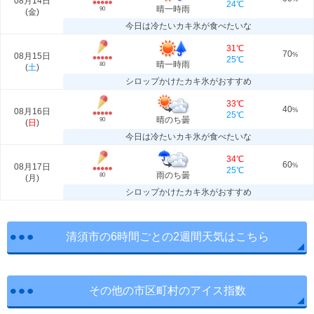
08月14日
24℃
晴一時雨
90
(
金
)
今日は冷たいカキ氷が食べたいな
31℃
70
08月15日
%
25℃
晴一時雨
80
(
土
)
シロップかけたカキ氷がおすすめ
33℃
40
08月16日
%
25℃
晴のち曇
90
(
日
)
今日は冷たいカキ氷が食べたいな
34℃
60
08月17日
%
25℃
雨のち曇
80
(
月
)
シロップかけたカキ氷がおすすめ
清須市の6時間ごとの2週間天気はこちら
その他の市区町村のアイス指数