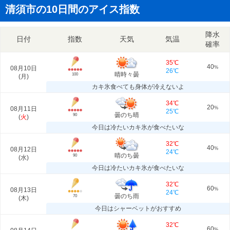
清須市の10日間のアイス指数
降水
日付
指数
天気
気温
確率
35℃
40
08月10日
%
26℃
晴時々曇
100
(
月
)
カキ氷食べても身体が冷えないよ
34℃
20
08月11日
%
25℃
曇のち晴
90
(
火
)
今日は冷たいカキ氷が食べたいな
32℃
40
08月12日
%
24℃
晴のち曇
90
(
水
)
今日は冷たいカキ氷が食べたいな
32℃
60
08月13日
%
24℃
曇のち雨
70
(
木
)
今日はシャーベットがおすすめ
32℃
60
%