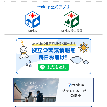
tenki.jp公式アプリ
tenki.jp
tenki.jp 登山天気