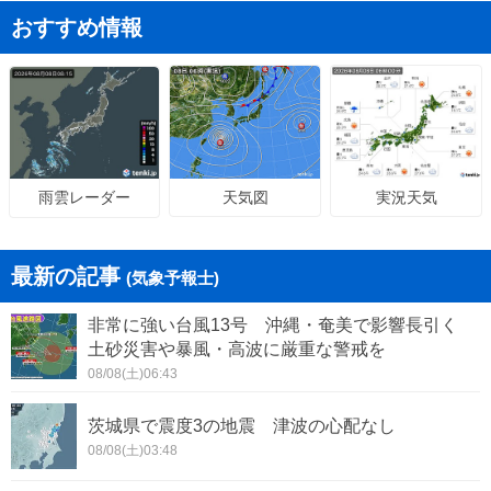
おすすめ情報
天気図
実況天気
雨雲レーダー
最新の記事
(気象予報士)
非常に強い台風13号 沖縄・奄美で影響長引く
土砂災害や暴風・高波に厳重な警戒を
08/08(土)06:43
茨城県で震度3の地震 津波の心配なし
08/08(土)03:48