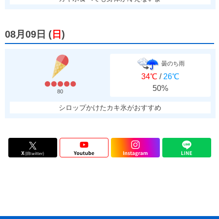
08月09日
(
日
)
曇のち雨
34℃
/
26℃
50%
80
シロップかけたカキ氷がおすすめ