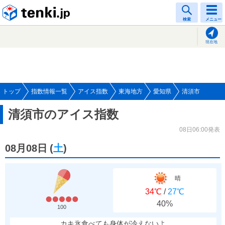
tenki.jp
検索
メニュー
現在地
トップ
指数情報一覧
アイス指数
東海地方
愛知県
清須市
清須市のアイス指数
08日06:00発表
08月08日
(
土
)
晴
34℃
/
27℃
40%
100
カキ氷食べても身体が冷えないよ