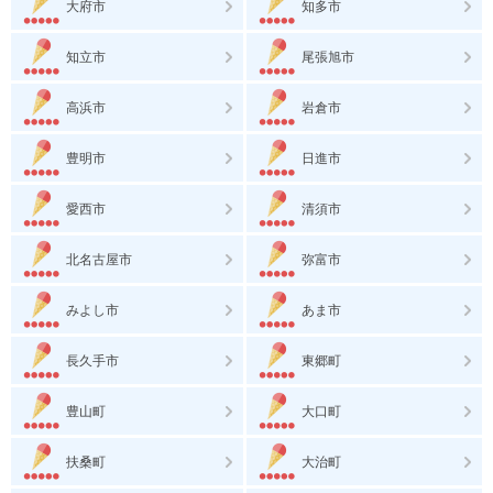
大府市
知多市
知立市
尾張旭市
高浜市
岩倉市
豊明市
日進市
愛西市
清須市
北名古屋市
弥富市
みよし市
あま市
長久手市
東郷町
豊山町
大口町
扶桑町
大治町