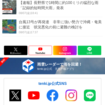
【速報】長野県で1時間に約100ミリの猛烈な雨
「記録的短時間大雨」発表
08/07(金)18:41
台風13号が再発達 非常に強い勢力で沖縄・奄美
に接近 状況悪化の前に避難の検討を
08/07(金)17:37
雨雲レーダーで雨を回避！
tenki.jp公式 天気予報アプリ
tenki.jp公式SNS