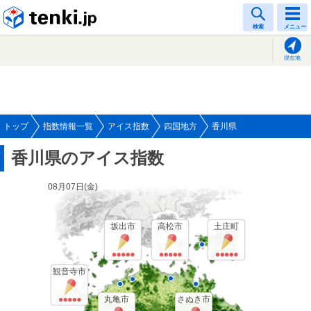
tenki.jp
検索
メニュー
現在地
トップ
指数情報一覧
アイス指数
四国地方
香川県
香川県のアイス指数
08月07日(
金
)
坂出市
高松市
土庄町
観音寺市
丸亀市
さぬき市