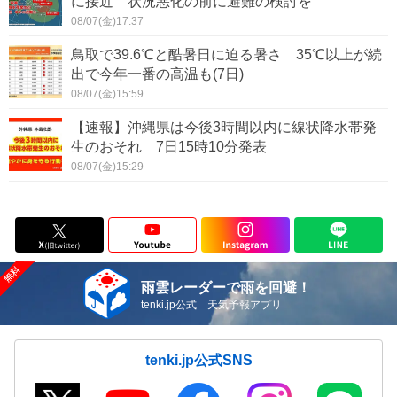
に接近 状況悪化の前に避難の検討を
08/07(金)17:37
鳥取で39.6℃と酷暑日に迫る暑さ 35℃以上が続
出で今年一番の高温も(7日)
08/07(金)15:59
【速報】沖縄県は今後3時間以内に線状降水帯発
生のおそれ 7日15時10分発表
08/07(金)15:29
雨雲レーダーで雨を回避！
tenki.jp公式 天気予報アプリ
tenki.jp公式SNS