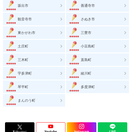
坂出市
善通寺市
観音寺市
さぬき市
東かがわ市
三豊市
土庄町
小豆島町
三木町
直島町
宇多津町
綾川町
琴平町
多度津町
まんのう町