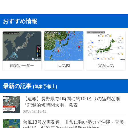
おすすめ情報
天気図
実況天気
雨雲レーダー
最新の記事
(気象予報士)
【速報】長野県で1時間に約100ミリの猛烈な雨
「記録的短時間大雨」発表
08/07(金)18:41
台風13号が再発達 非常に強い勢力で沖縄・奄美