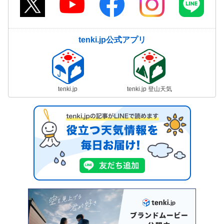
tenki.jp公式アプリ
tenki.jp
tenki.jp 登山天気