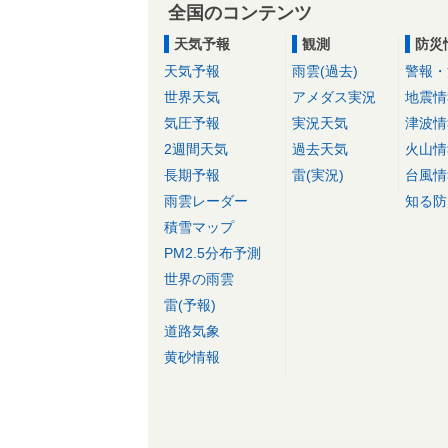
全国のコンテンツ
天気予報
観測
防災
天気予報
雨雲(過去)
警報・
世界天気
アメダス実況
地震情
気圧予報
実況天気
津波情
2週間天気
過去天気
火山情
長期予報
雷(実況)
台風情
雨雲レーダー
知る防
積雪マップ
PM2.5分布予測
世界の雨雲
雷(予報)
道路気象
黄砂情報