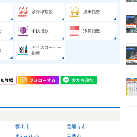
紫外線指数
洗車指数
数
不快指数
冷房指数
アイスコーヒー
数
指数
坂出市
善通寺市
東かがわ市
三豊市