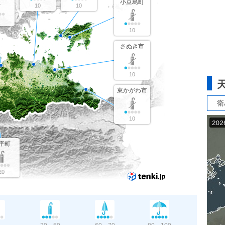
小豆島町
10
10
10
さぬき市
10
東かがわ市
衛
10
平町
20