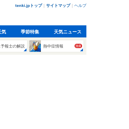
tenki.jpトップ
｜
サイトマップ
｜
ヘルプ
天気
季節特集
天気ニュース
象予報士の解説
熱中症情報
注目