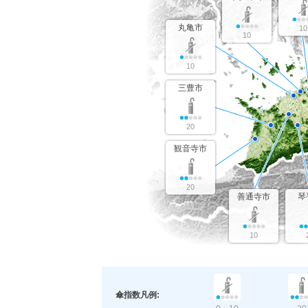
丸亀市
10
10
10
三豊市
20
観音寺市
20
善通寺市
琴
10
傘指数凡例: