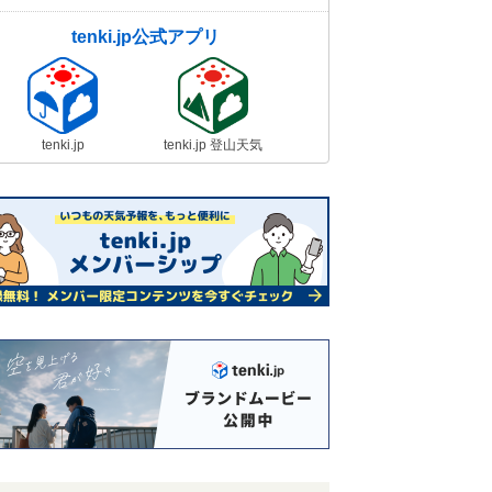
tenki.jp公式アプリ
tenki.jp
tenki.jp 登山天気