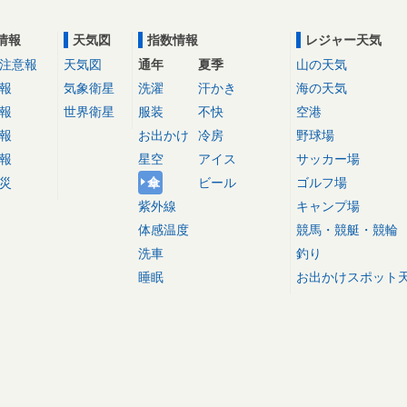
情報
天気図
指数情報
レジャー天気
注意報
天気図
通年
夏季
山の天気
報
気象衛星
洗濯
汗かき
海の天気
報
世界衛星
服装
不快
空港
報
お出かけ
冷房
野球場
報
星空
アイス
サッカー場
災
傘
ビール
ゴルフ場
紫外線
キャンプ場
体感温度
競馬・競艇・競輪
洗車
釣り
睡眠
お出かけスポット