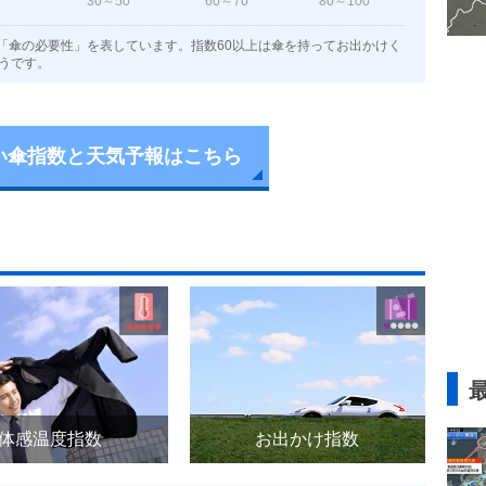
30～50
60～70
80～100
「傘の必要性」を表しています。指数60以上は傘を持ってお出かけく
うです。
い傘指数と天気予報はこちら
体感温度指数
お出かけ指数