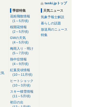
tenki.jpトップ
季節特集
天気ニュース
花粉飛散情報
気象予報士解説
(1～5月頃)
暮らしの話題
桜開花情報
放送局のニュース
(2～5月頃)
特集
GWの天気
(4～5月頃)
梅雨入り・明け
(5～7月頃)
熱中症情報
(4～9月頃)
紅葉見頃情報
天気
(10～11月頃)
ヒートショック
(10～3月頃)
スキー積雪情報
(11～5月頃)
初日の出
(12～1月頃)