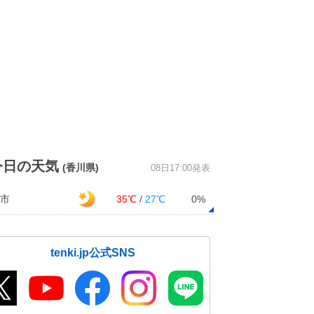
今日の天気
(香川県)
08日17:00発表
市
35℃
/
27℃
0%
tenki.jp公式SNS