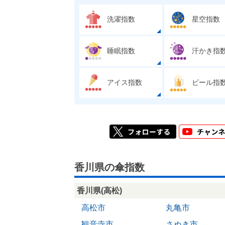
洗濯指数
星空指数
睡眠指数
汗かき指
アイス指数
ビール指
香川県の傘指数
香川県(高松)
高松市
丸亀市
観音寺市
さぬき市