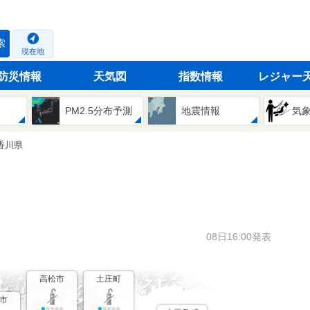
索
現在地
防災情報
天気図
指数情報
レジャー
PM2.5分布予測
地震情報
気
香川県
08日16:00発表
高松市
土庄町
市