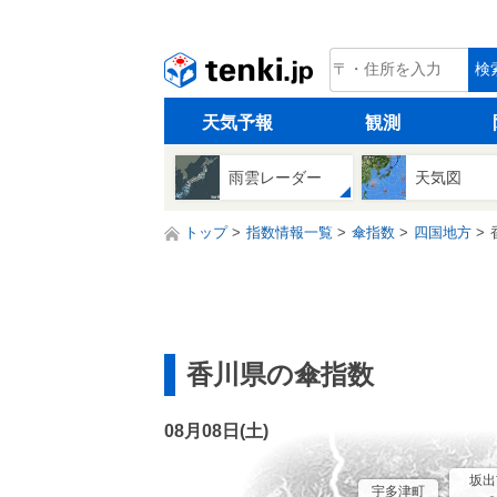
tenki.jp
検
天気予報
観測
雨雲レーダー
天気図
トップ
指数情報一覧
傘指数
四国地方
香川県の傘指数
08月08日(
土
)
坂出
宇多津町