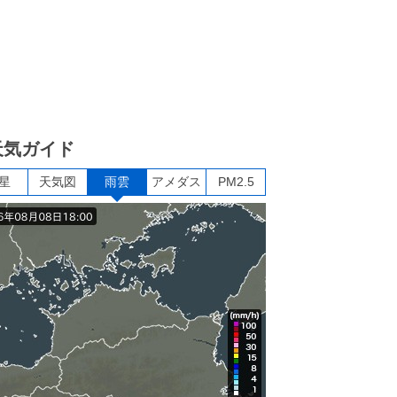
天気ガイド
星
天気図
雨雲
アメダス
PM2.5