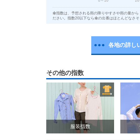
0～10
20
傘指数は、予想される雨の降りやすさや雨の量から
ださい。指数20以下なら傘の出番はほとんどなさそ
各地の詳し
その他の指数
服装指数