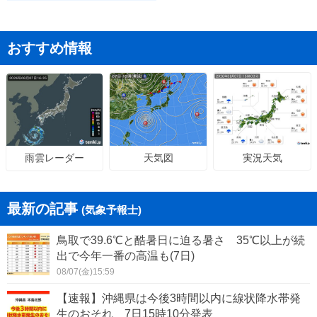
おすすめ情報
天気図
実況天気
雨雲レーダー
最新の記事
(気象予報士)
鳥取で39.6℃と酷暑日に迫る暑さ 35℃以上が続
出で今年一番の高温も(7日)
08/07(金)15:59
【速報】沖縄県は今後3時間以内に線状降水帯発
生のおそれ 7日15時10分発表