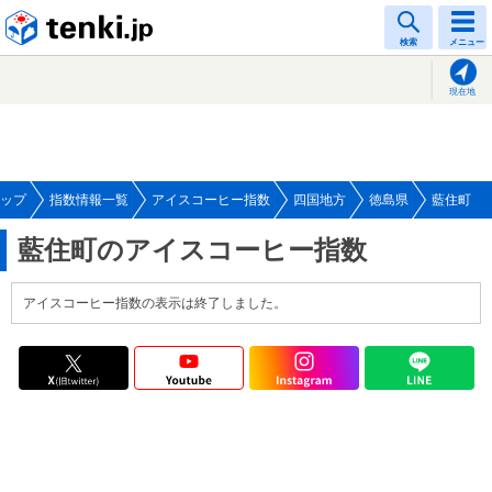
tenki.jp
検索
メニュー
現在地
ップ
指数情報一覧
アイスコーヒー指数
四国地方
徳島県
藍住町
藍住町のアイスコーヒー指数
アイスコーヒー指数の表示は終了しました。