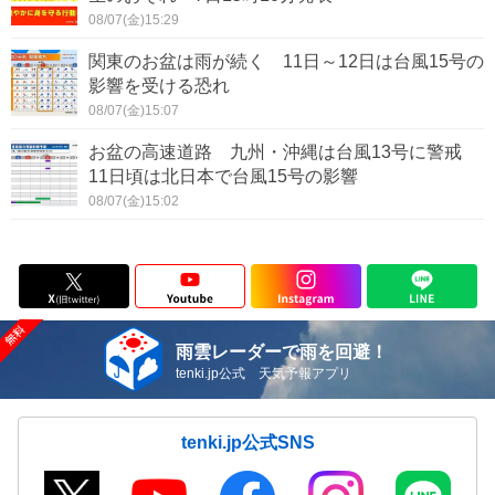
08/07(金)15:29
関東のお盆は雨が続く 11日～12日は台風15号の
影響を受ける恐れ
08/07(金)15:07
お盆の高速道路 九州・沖縄は台風13号に警戒
11日頃は北日本で台風15号の影響
08/07(金)15:02
雨雲レーダーで雨を回避！
tenki.jp公式 天気予報アプリ
tenki.jp公式SNS