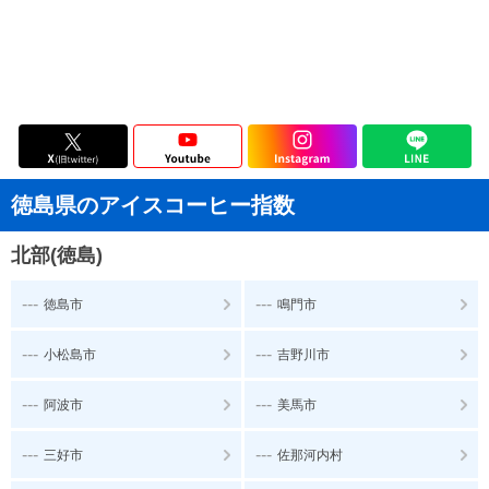
徳島県のアイスコーヒー指数
北部(徳島)
---
---
徳島市
鳴門市
---
---
小松島市
吉野川市
---
---
阿波市
美馬市
---
---
三好市
佐那河内村