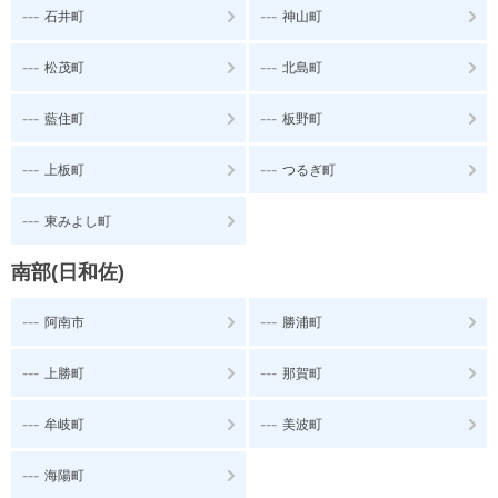
---
---
石井町
神山町
---
---
松茂町
北島町
---
---
藍住町
板野町
---
---
上板町
つるぎ町
---
東みよし町
南部(日和佐)
---
---
阿南市
勝浦町
---
---
上勝町
那賀町
---
---
牟岐町
美波町
---
海陽町