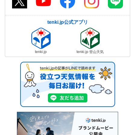
tenki.jp公式アプリ
tenki.jp
tenki.jp 登山天気