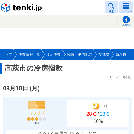
tenki.jp
検索
メニュー
現在地
トップ
指数情報一覧
冷房指数
関東・甲信地方
茨城県
高萩市
高萩市の冷房指数
10日22:00発表
08月10日
(
月
)
晴
28℃
/
23℃
10%
60
そろそろ冷房つけてみようかな