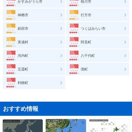
かすみがうら市
桜川市
神栖市
行方市
鉾田市
つくばみらい市
美浦村
阿見町
河内町
八千代町
五霞町
境町
利根町
おすすめ情報