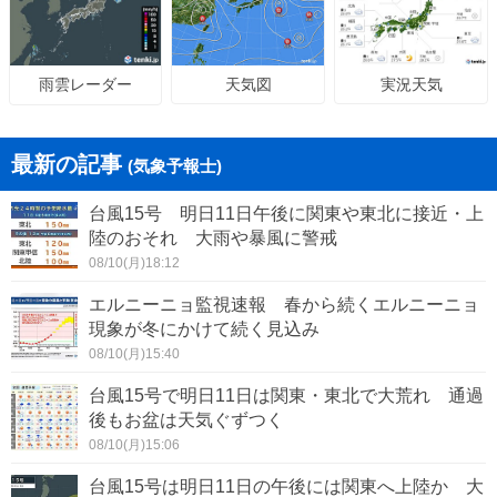
天気図
実況天気
雨雲レーダー
最新の記事
(気象予報士)
台風15号 明日11日午後に関東や東北に接近・上
陸のおそれ 大雨や暴風に警戒
08/10(月)18:12
エルニーニョ監視速報 春から続くエルニーニョ
現象が冬にかけて続く見込み
08/10(月)15:40
台風15号で明日11日は関東・東北で大荒れ 通過
後もお盆は天気ぐずつく
08/10(月)15:06
台風15号は明日11日の午後には関東へ上陸か 大