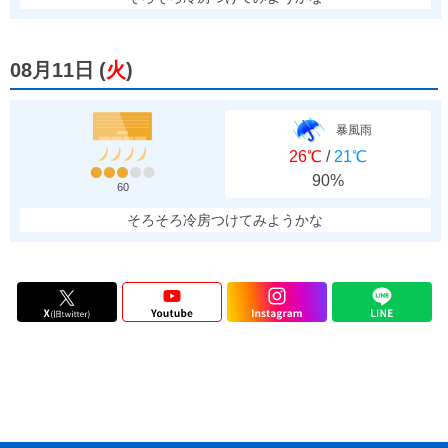
08月11日
(
火
)
暴風雨
26℃
/
21℃
90%
60
そろそろ冷房つけてみようかな