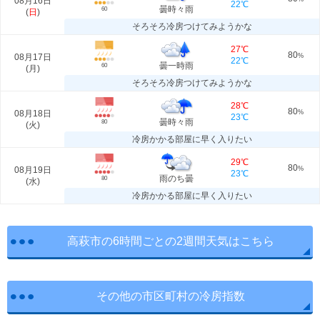
08月16日
22℃
曇時々雨
60
(
日
)
そろそろ冷房つけてみようかな
27℃
80
08月17日
%
22℃
曇一時雨
60
(
月
)
そろそろ冷房つけてみようかな
28℃
80
08月18日
%
23℃
曇時々雨
80
(
火
)
冷房かかる部屋に早く入りたい
29℃
80
08月19日
%
23℃
雨のち曇
80
(
水
)
冷房かかる部屋に早く入りたい
高萩市の6時間ごとの2週間天気はこちら
その他の市区町村の冷房指数