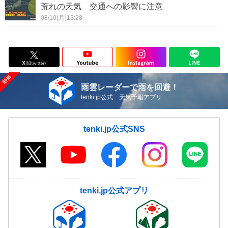
荒れの天気 交通への影響に注意
08/10(月)13:28
雨雲レーダーで雨を回避！
tenki.jp公式 天気予報アプリ
tenki.jp公式SNS
tenki.jp公式アプリ