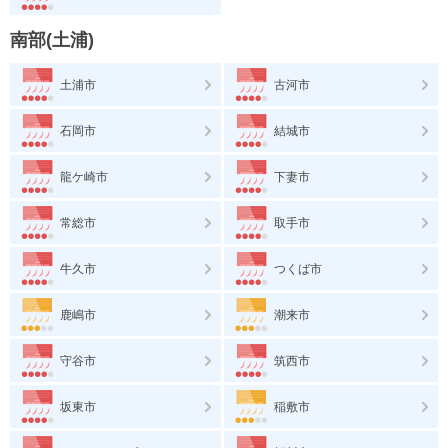
南部(土浦)
土浦市
古河市
石岡市
結城市
龍ケ崎市
下妻市
常総市
取手市
牛久市
つくば市
鹿嶋市
潮来市
守谷市
筑西市
坂東市
稲敷市