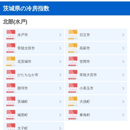
茨城県の冷房指数
北部(水戸)
水戸市
日立市
常陸太田市
高萩市
北茨城市
笠間市
ひたちなか市
常陸大宮市
那珂市
小美玉市
茨城町
大洗町
城里町
東海村
大子町