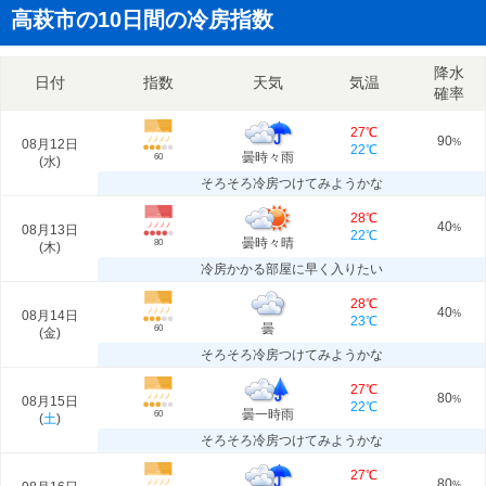
高萩市の10日間の冷房指数
降水
日付
指数
天気
気温
確率
27℃
90
08月12日
%
22℃
曇時々雨
60
(
水
)
そろそろ冷房つけてみようかな
28℃
40
08月13日
%
22℃
曇時々晴
80
(
木
)
冷房かかる部屋に早く入りたい
28℃
40
08月14日
%
23℃
曇
60
(
金
)
そろそろ冷房つけてみようかな
27℃
80
08月15日
%
22℃
曇一時雨
60
(
土
)
そろそろ冷房つけてみようかな
27℃
80
%