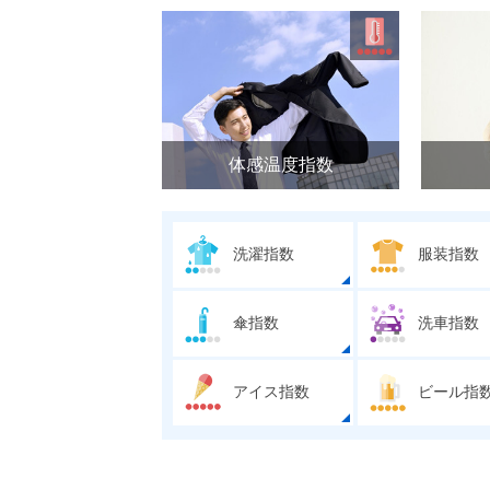
体感温度指数
洗濯指数
服装指数
傘指数
洗車指数
アイス指数
ビール指