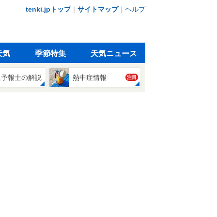
tenki.jpトップ
｜
サイトマップ
｜
ヘルプ
天気
季節特集
天気ニュース
象予報士の解説
熱中症情報
注目