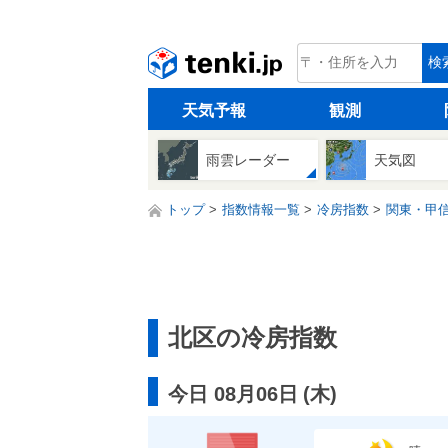
tenki.jp
検
天気予報
観測
雨雲レーダー
天気図
トップ
指数情報一覧
冷房指数
関東・甲
北区の冷房指数
今日 08月06日
(
木
)