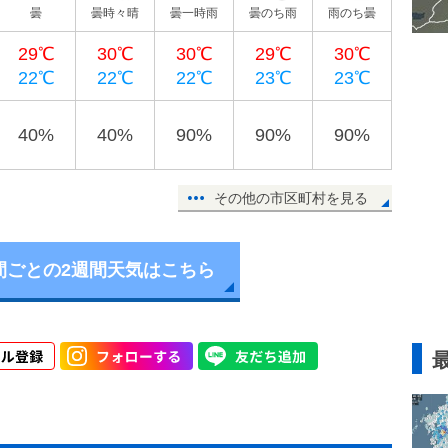
曇
曇時々晴
曇一時雨
曇のち雨
雨のち曇
29℃
30℃
30℃
29℃
30℃
22℃
22℃
22℃
23℃
23℃
40%
40%
90%
90%
90%
その他の市区町村を見る
間ごとの2週間天気はこちら