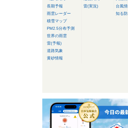
長期予報
雷(実況)
台風情
雨雲レーダー
知る防
積雪マップ
PM2.5分布予測
世界の雨雲
雷(予報)
道路気象
黄砂情報