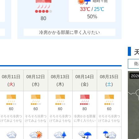
晴時々雨
33℃
/
25℃
50%
80
冷房かかる部屋に早く入りたい
衛
08月11日
08月12日
08月13日
08月14日
08月15日
(
火
)
(
水
)
(
木
)
(
金
)
(
土
)
60
60
60
80
60
そろそろ冷房つ
そろそろ冷房つ
そろそろ冷房つ
冷房かかる部屋
そろそろ冷房つ
けてみようかな
けてみようかな
けてみようかな
に早く入りたい
けてみようかな