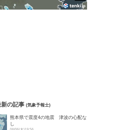
最新の記事
(気象予報士)
熊本県で震度4の地震 津波の心配な
し
08/06(木)19:56