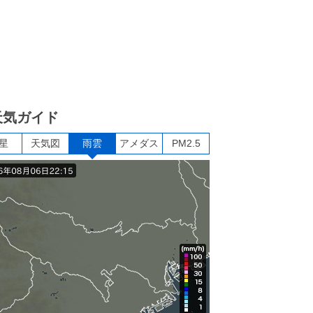
天気ガイド
星
天気図
雨雲
アメダス
PM2.5