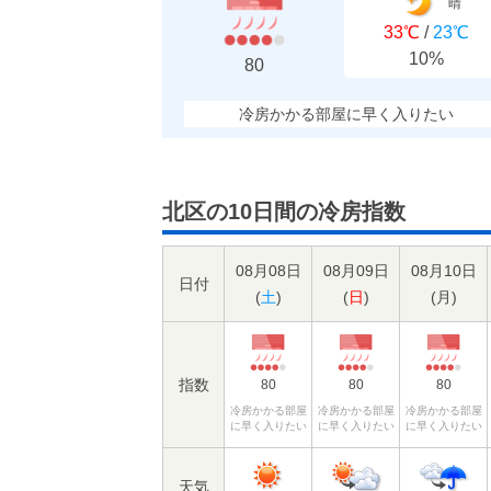
晴
33℃
/
23℃
10%
80
冷房かかる部屋に早く入りたい
北区の10日間の冷房指数
08月08日
08月09日
08月10日
日付
(
土
)
(
日
)
(
月
)
指数
80
80
80
冷房かかる部屋
冷房かかる部屋
冷房かかる部屋
に早く入りたい
に早く入りたい
に早く入りたい
天気