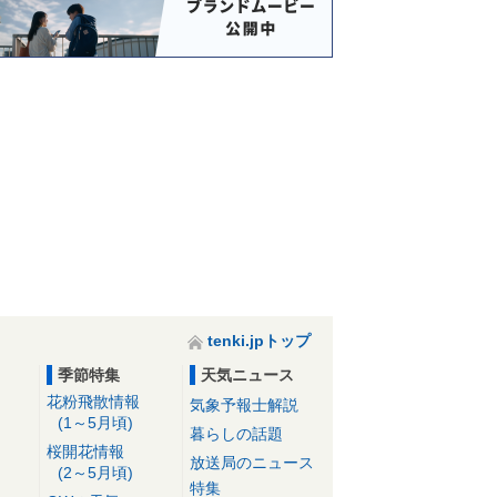
tenki.jpトップ
季節特集
天気ニュース
花粉飛散情報
気象予報士解説
(1～5月頃)
暮らしの話題
桜開花情報
放送局のニュース
(2～5月頃)
特集