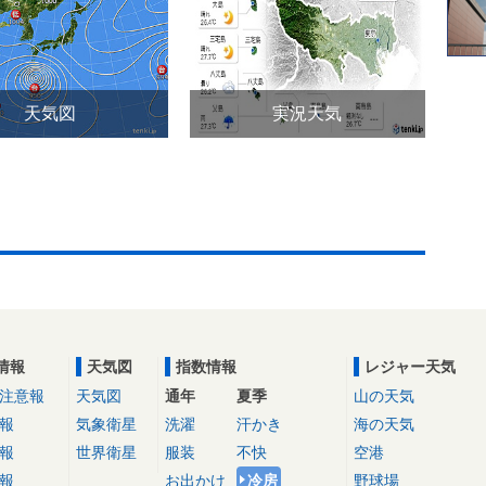
天気図
実況天気
情報
天気図
指数情報
レジャー天気
注意報
天気図
通年
夏季
山の天気
報
気象衛星
洗濯
汗かき
海の天気
報
世界衛星
服装
不快
空港
報
お出かけ
冷房
野球場