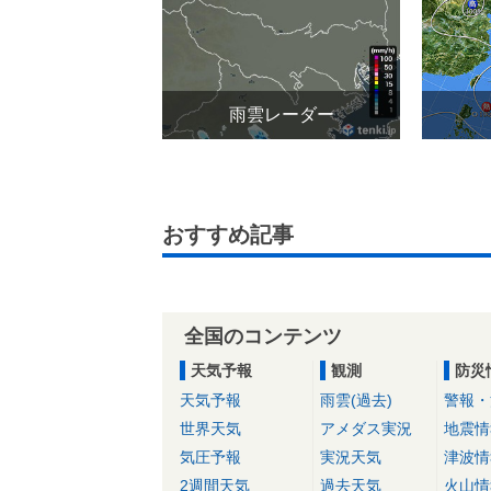
雨雲レーダー
おすすめ記事
全国のコンテンツ
天気予報
観測
防災
天気予報
雨雲(過去)
警報・
世界天気
アメダス実況
地震情
気圧予報
実況天気
津波情
2週間天気
過去天気
火山情