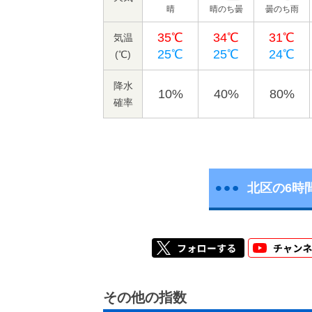
晴
晴のち曇
曇のち雨
35℃
34℃
31℃
気温
25℃
25℃
24℃
(℃)
降水
10%
40%
80%
確率
北区の6時
その他の指数