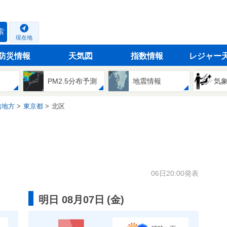
索
現在地
防災情報
天気図
指数情報
レジャー
PM2.5分布予測
地震情報
気
信地方
東京都
北区
06日20:00発表
明日 08月07日
(
金
)