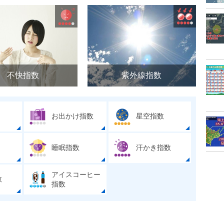
不快指数
紫外線指数
お出かけ指数
星空指数
睡眠指数
汗かき指数
アイスコーヒー
数
指数