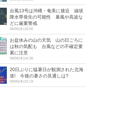
台風13号は沖縄・奄美に接近 線状
降水帯発生の可能性 暴風や高波な
どに厳重警戒
08/06(木)18:00
お盆休みの山の天気 山の日ごろに
は秋の気配も 台風などの不確定要
素に注意
08/06(木)16:38
20日ぶりに猛暑日が観測された北海
道! 今後の暑さの見通しは?
08/06(木)16:19