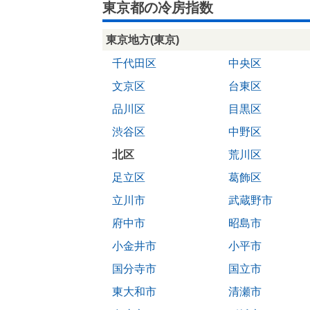
東京都の冷房指数
東京地方(東京)
千代田区
中央区
文京区
台東区
品川区
目黒区
渋谷区
中野区
北区
荒川区
足立区
葛飾区
立川市
武蔵野市
府中市
昭島市
小金井市
小平市
国分寺市
国立市
東大和市
清瀬市