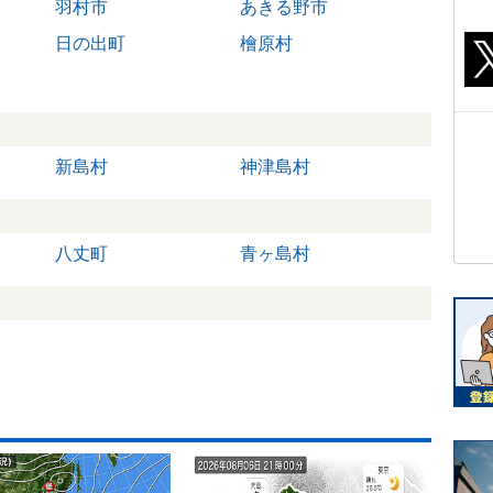
羽村市
あきる野市
日の出町
檜原村
新島村
神津島村
八丈町
青ヶ島村