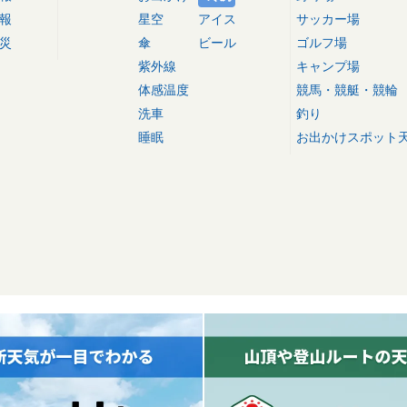
報
星空
アイス
サッカー場
災
傘
ビール
ゴルフ場
紫外線
キャンプ場
体感温度
競馬・競艇・競輪
洗車
釣り
睡眠
お出かけスポット