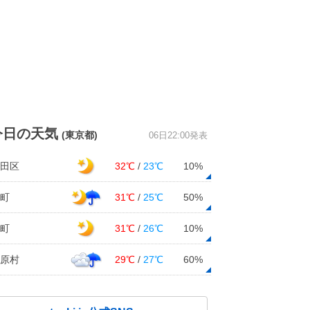
今日の天気
(東京都)
06日22:00発表
田区
32℃
/
23℃
10%
町
31℃
/
25℃
50%
町
31℃
/
26℃
10%
原村
29℃
/
27℃
60%