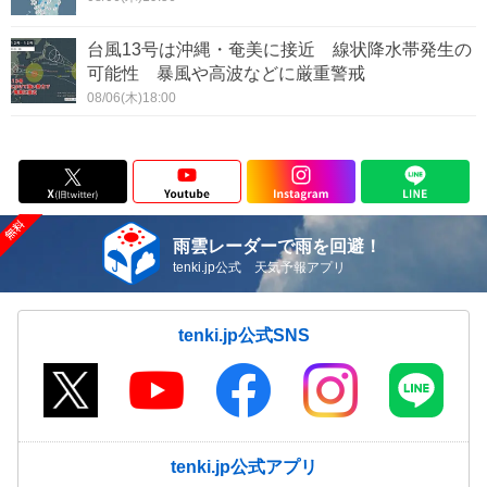
台風13号は沖縄・奄美に接近 線状降水帯発生の
可能性 暴風や高波などに厳重警戒
08/06(木)18:00
雨雲レーダーで雨を回避！
tenki.jp公式 天気予報アプリ
tenki.jp公式SNS
tenki.jp公式アプリ