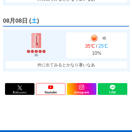
08月08日
(
土
)
晴
35℃
/
25℃
10%
90
外に出てみるとかなり暑いなあ