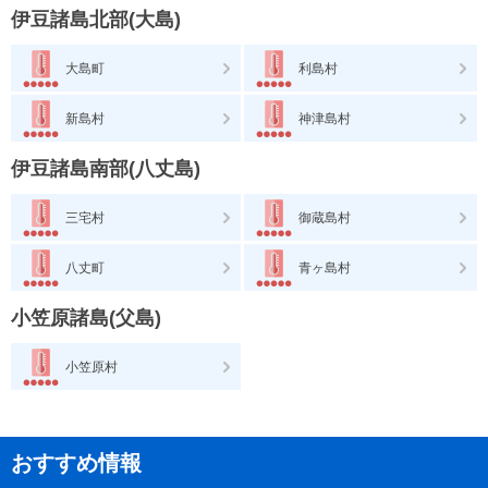
伊豆諸島北部(大島)
大島町
利島村
新島村
神津島村
伊豆諸島南部(八丈島)
三宅村
御蔵島村
八丈町
青ヶ島村
小笠原諸島(父島)
小笠原村
おすすめ情報