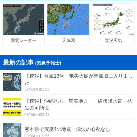
天気図
実況天気
雨雲レーダー
最新の記事
(気象予報士)
【速報】台風13号 奄美大島が暴風域に入りまし
た
08/07(金)01:02
【速報】沖縄地方・奄美地方 「線状降水帯」発
生の可能性
08/06(木)23:48
熊本県で震度4の地震 津波の心配なし
08/06(木)19:56