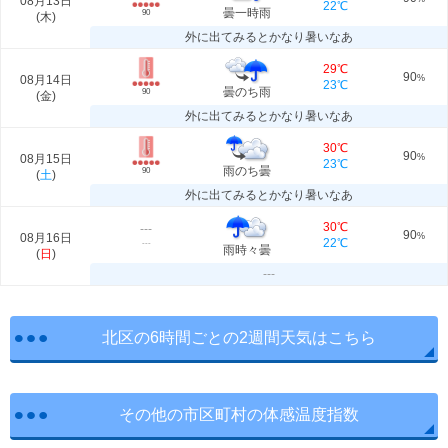
08月13日
22℃
曇一時雨
90
(
木
)
外に出てみるとかなり暑いなあ
29℃
90
08月14日
%
23℃
曇のち雨
90
(
金
)
外に出てみるとかなり暑いなあ
30℃
90
08月15日
%
23℃
雨のち曇
90
(
土
)
外に出てみるとかなり暑いなあ
30℃
---
90
08月16日
%
22℃
---
雨時々曇
(
日
)
---
北区の6時間ごとの2週間天気はこちら
その他の市区町村の体感温度指数