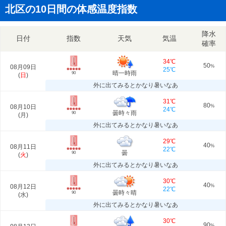
北区の10日間の体感温度指数
降水
日付
指数
天気
気温
確率
34℃
50
08月09日
%
25℃
晴一時雨
90
(
日
)
外に出てみるとかなり暑いなあ
31℃
80
08月10日
%
24℃
曇時々雨
90
(
月
)
外に出てみるとかなり暑いなあ
29℃
40
08月11日
%
22℃
曇
90
(
火
)
外に出てみるとかなり暑いなあ
30℃
40
08月12日
%
22℃
曇時々晴
90
(
水
)
外に出てみるとかなり暑いなあ
30℃
90
%