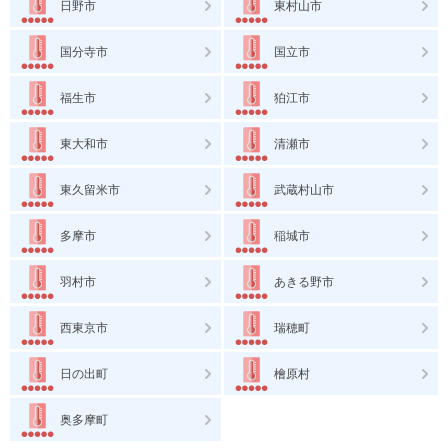
日野市
東村山市
国分寺市
国立市
福生市
狛江市
東大和市
清瀬市
東久留米市
武蔵村山市
多摩市
稲城市
羽村市
あきる野市
西東京市
瑞穂町
日の出町
檜原村
奥多摩町