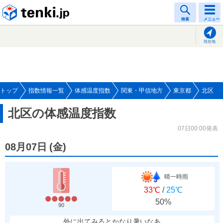
tenki.jp
検索
メニュー
現在地
トップ
指数情報一覧
体感温度指数
関東・甲信地方
東京都
北区
北区の体感温度指数
07日00:00発表
08月07日
(
金
)
晴一時雨
33℃
/
25℃
50%
90
外に出てみるとかなり暑いなあ