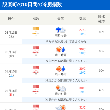
設楽町の10日間の冷房指数
降水
日付
指数
天気
気温
確率
27℃
80
08月13日
%
19℃
雨時々曇
60
(
木
)
そろそろ冷房つけてみようかな
30℃
60
08月14日
%
18℃
晴一時雨
80
(
金
)
冷房かかる部屋に早く入りたい
30℃
90
08月15日
%
19℃
晴一時雨
80
(
土
)
冷房かかる部屋に早く入りたい
30℃
40
08月16日
%
19℃
晴のち曇
80
(
日
)
冷房かかる部屋に早く入りたい
31℃
30
%