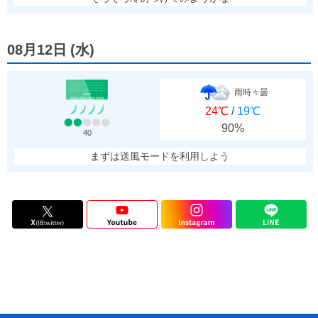
08月12日
(
水
)
雨時々曇
24℃
/
19℃
90%
40
まずは送風モードを利用しよう