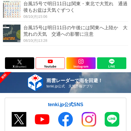
台風15号で明日11日は関東・東北で大荒れ 通過
後もお盆は天気ぐずつく
08/10(月)15:06
台風15号は明日11日の午後には関東へ上陸か 大
荒れの天気 交通への影響に注意
08/10(月)13:28
雨雲レーダーで雨を回避！
tenki.jp公式 天気予報アプリ
tenki.jp公式SNS