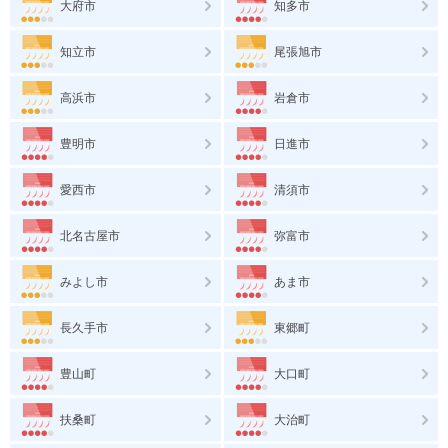
大府市
知多市
知立市
尾張旭市
高浜市
岩倉市
豊明市
日進市
愛西市
清須市
北名古屋市
弥富市
みよし市
あま市
長久手市
東郷町
豊山町
大口町
扶桑町
大治町