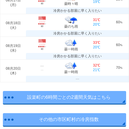
08月17日
19℃
曇時々晴
80
(
月
)
冷房かかる部屋に早く入りたい
31℃
60
08月18日
%
20℃
曇のち雨
80
(
火
)
冷房かかる部屋に早く入りたい
33℃
60
08月19日
%
20℃
曇一時雨
80
(
水
)
冷房かかる部屋に早く入りたい
32℃
---
70
08月20日
%
21℃
---
曇一時雨
(
木
)
---
設楽町の6時間ごとの2週間天気はこちら
その他の市区町村の冷房指数