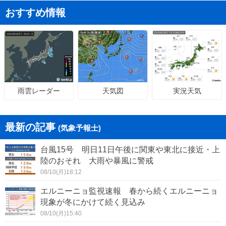
おすすめ情報
天気図
実況天気
雨雲レーダー
最新の記事
(気象予報士)
台風15号 明日11日午後に関東や東北に接近・上
陸のおそれ 大雨や暴風に警戒
08/10(月)18:12
エルニーニョ監視速報 春から続くエルニーニョ
現象が冬にかけて続く見込み
08/10(月)15:40