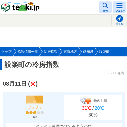
tenki.jp
検索
メニュー
現在地
トップ
指数情報一覧
冷房指数
東海地方
愛知県
設楽町
設楽町の冷房指数
11日02:00発表
08月11日
(
火
)
曇のち晴
31℃
/
20℃
30%
60
そろそろ冷房つけてみようかな