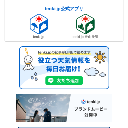
tenki.jp公式アプリ
tenki.jp
tenki.jp 登山天気