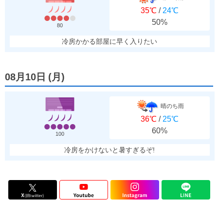
35℃
/
24℃
50%
80
冷房かかる部屋に早く入りたい
08月10日
(
月
)
晴のち雨
36℃
/
25℃
60%
100
冷房をかけないと暑すぎるぞ!