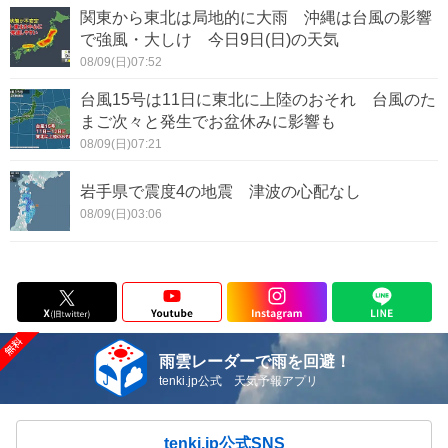
関東から東北は局地的に大雨 沖縄は台風の影響
で強風・大しけ 今日9日(日)の天気
08/09(日)07:52
台風15号は11日に東北に上陸のおそれ 台風のた
まご次々と発生でお盆休みに影響も
08/09(日)07:21
岩手県で震度4の地震 津波の心配なし
08/09(日)03:06
雨雲レーダーで雨を回避！
tenki.jp公式 天気予報アプリ
tenki.jp公式SNS