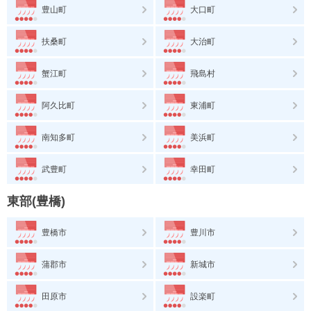
豊山町
大口町
扶桑町
大治町
蟹江町
飛島村
阿久比町
東浦町
南知多町
美浜町
武豊町
幸田町
東部(豊橋)
豊橋市
豊川市
蒲郡市
新城市
田原市
設楽町