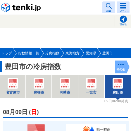
tenki.jp
検索
メニュー
現在地
トップ
指数情報一覧
冷房指数
東海地方
愛知県
豊田市
豊田市の冷房指数
その他
名古屋市
豊橋市
岡崎市
一宮市
豊田市
09日06:00発表
08月09日
(
日
)
晴一時雨