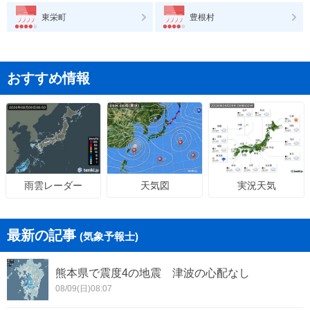
東栄町
豊根村
おすすめ情報
天気図
実況天気
雨雲レーダー
最新の記事
(気象予報士)
熊本県で震度4の地震 津波の心配なし
08/09(日)08:07