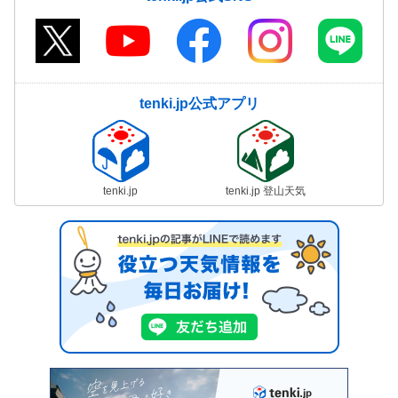
tenki.jp公式アプリ
tenki.jp
tenki.jp 登山天気