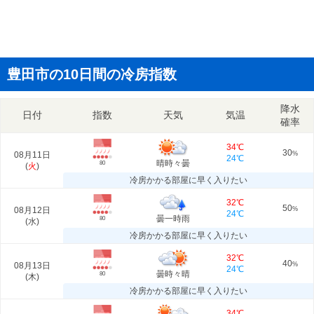
豊田市の10日間の冷房指数
降水
日付
指数
天気
気温
確率
34℃
30
08月11日
%
24℃
晴時々曇
80
(
火
)
冷房かかる部屋に早く入りたい
32℃
50
08月12日
%
24℃
曇一時雨
80
(
水
)
冷房かかる部屋に早く入りたい
32℃
40
08月13日
%
24℃
曇時々晴
80
(
木
)
冷房かかる部屋に早く入りたい
34℃