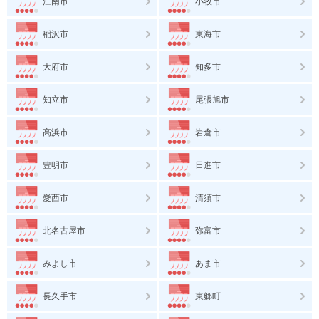
江南市
小牧市
稲沢市
東海市
大府市
知多市
知立市
尾張旭市
高浜市
岩倉市
豊明市
日進市
愛西市
清須市
北名古屋市
弥富市
みよし市
あま市
長久手市
東郷町