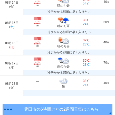
40
08月14日
%
23℃
晴のち曇
80
(
金
)
冷房かかる部屋に早く入りたい
33℃
60
08月15日
%
24℃
晴のち雨
80
(
土
)
冷房かかる部屋に早く入りたい
32℃
40
08月16日
%
23℃
晴のち曇
80
(
日
)
冷房かかる部屋に早く入りたい
30℃
70
08月17日
%
23℃
雨のち曇
80
(
月
)
冷房かかる部屋に早く入りたい
33℃
---
40
08月18日
%
24℃
---
曇
(
火
)
---
豊田市の6時間ごとの2週間天気はこちら