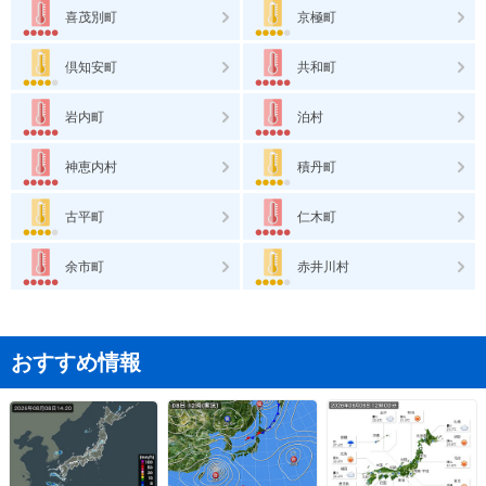
喜茂別町
京極町
倶知安町
共和町
岩内町
泊村
神恵内村
積丹町
古平町
仁木町
余市町
赤井川村
おすすめ情報