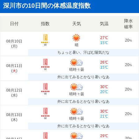
深川市の10日間の体感温度指数
降水
日付
指数
天気
気温
確率
27℃
20
08月10日
%
15℃
晴
80
(
月
)
ちょっと暑い、汗ばむ陽気だな
26℃
20
08月11日
%
15℃
晴時々曇
90
(
火
)
外に出てみるとかなり暑いなあ
30℃
20
08月12日
%
20℃
晴時々曇
90
(
水
)
外に出てみるとかなり暑いなあ
30℃
20
08月13日
%
21℃
晴時々曇
90
(
木
)
外に出てみるとかなり暑いなあ
29℃
20
%