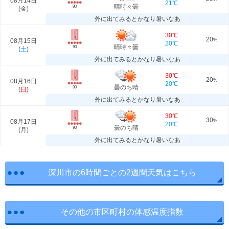
08月14日
21℃
晴時々曇
90
(
金
)
外に出てみるとかなり暑いなあ
30℃
20
08月15日
%
20℃
晴時々曇
90
(
土
)
外に出てみるとかなり暑いなあ
30℃
20
08月16日
%
20℃
曇のち晴
90
(
日
)
外に出てみるとかなり暑いなあ
30℃
30
08月17日
%
20℃
曇のち晴
90
(
月
)
外に出てみるとかなり暑いなあ
深川市の6時間ごとの2週間天気はこちら
その他の市区町村の体感温度指数