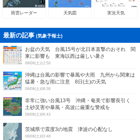
天気図
実況天気
雨雲レーダー
最新の記事
(気象予報士)
お盆の天気 台風15号が北日本直撃のおそれ 関
東に影響も 東海以西は厳しい暑さ
08/08(土)12:50
沖縄は台風の影響で暴風や大雨 九州から関東は
猛暑・急な雨に注意 8日(土)の天気
08/08(土)08:38
非常に強い台風13号 沖縄・奄美で影響長引く
土砂災害や暴風・高波に厳重な警戒を
08/08(土)06:43
茨城県で震度3の地震 津波の心配なし
08/08(土)03:48