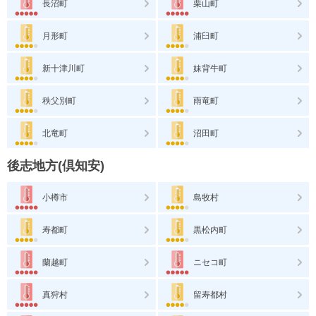
長沼町
栗山町
月形町
浦臼町
新十津川町
妹背牛町
秩父別町
雨竜町
北竜町
沼田町
後志地方(倶知安)
小樽市
島牧村
寿都町
黒松内町
蘭越町
ニセコ町
真狩村
留寿都村