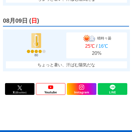
08月09日
(
日
)
晴時々曇
25℃
/
16℃
20%
80
ちょっと暑い、汗ばむ陽気だな