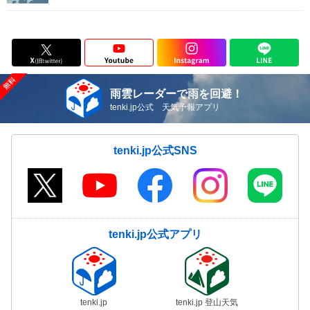
雨雲レーダーで雨を回避！
tenki.jp公式 天気予報アプリ
tenki.jp公式SNS
tenki.jp公式アプリ
tenki.jp
tenki.jp 登山天気