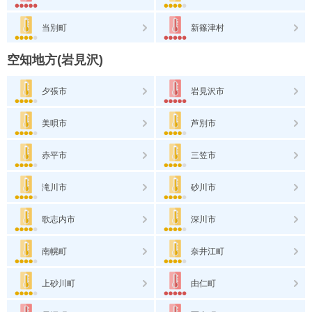
当別町
新篠津村
空知地方(岩見沢)
夕張市
岩見沢市
美唄市
芦別市
赤平市
三笠市
滝川市
砂川市
歌志内市
深川市
南幌町
奈井江町
上砂川町
由仁町