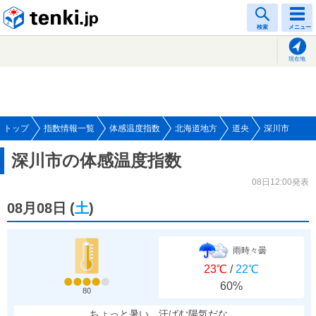
tenki.jp
検索
メニュー
現在地
トップ
指数情報一覧
体感温度指数
北海道地方
道央
深川市
深川市の体感温度指数
08日12:00発表
08月08日
(
土
)
雨時々曇
23℃
/
22℃
60%
80
ちょっと暑い、汗ばむ陽気だな