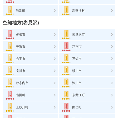
当別町
新篠津村
空知地方(岩見沢)
夕張市
岩見沢市
美唄市
芦別市
赤平市
三笠市
滝川市
砂川市
歌志内市
深川市
南幌町
奈井江町
上砂川町
由仁町