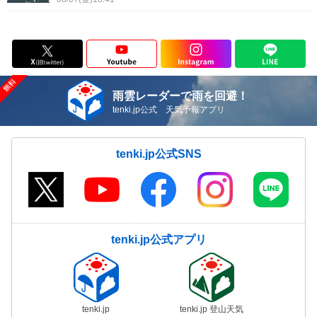
雨雲レーダーで雨を回避！
tenki.jp公式 天気予報アプリ
tenki.jp公式SNS
tenki.jp公式アプリ
tenki.jp
tenki.jp 登山天気