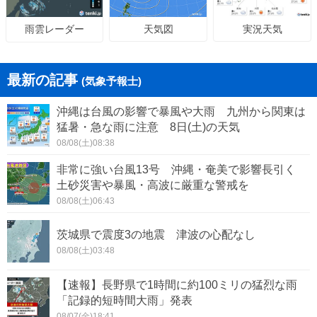
天気図
実況天気
雨雲レーダー
最新の記事
(気象予報士)
沖縄は台風の影響で暴風や大雨 九州から関東は
猛暑・急な雨に注意 8日(土)の天気
08/08(土)08:38
非常に強い台風13号 沖縄・奄美で影響長引く
土砂災害や暴風・高波に厳重な警戒を
08/08(土)06:43
茨城県で震度3の地震 津波の心配なし
08/08(土)03:48
【速報】長野県で1時間に約100ミリの猛烈な雨
「記録的短時間大雨」発表
08/07(金)18:41