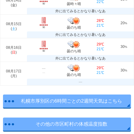
08月14日
22℃
曇時々晴
90
(
金
)
外に出てみるとかなり暑いなあ
28℃
20
08月15日
%
21℃
曇のち晴
90
(
土
)
外に出てみるとかなり暑いなあ
29℃
30
08月16日
%
21℃
曇のち晴
90
(
日
)
外に出てみるとかなり暑いなあ
29℃
---
30
08月17日
%
21℃
---
曇のち晴
(
月
)
---
札幌市厚別区の6時間ごとの2週間天気はこちら
その他の市区町村の体感温度指数