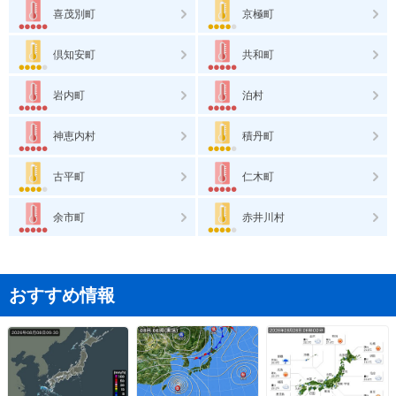
喜茂別町
京極町
倶知安町
共和町
岩内町
泊村
神恵内村
積丹町
古平町
仁木町
余市町
赤井川村
おすすめ情報