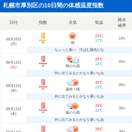
札幌市厚別区の10日間の体感温度指数
降水
日付
指数
天気
気温
確率
27℃
10
08月10日
%
17℃
晴
80
(
月
)
ちょっと暑い、汗ばむ陽気だな
29℃
40
08月11日
%
18℃
晴のち曇
90
(
火
)
外に出てみるとかなり暑いなあ
30℃
40
08月12日
%
23℃
曇時々晴
90
(
水
)
外に出てみるとかなり暑いなあ
28℃
30
08月13日
%
22℃
曇のち晴
90
(
木
)
外に出てみるとかなり暑いなあ
28℃
30
%