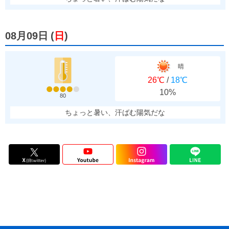
08月09日
(
日
)
晴
26℃
/
18℃
10%
80
ちょっと暑い、汗ばむ陽気だな