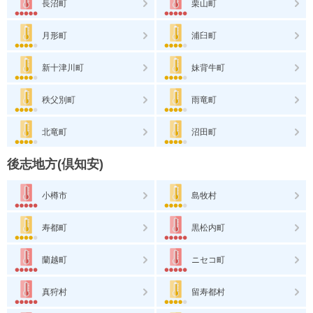
長沼町
栗山町
月形町
浦臼町
新十津川町
妹背牛町
秩父別町
雨竜町
北竜町
沼田町
後志地方(倶知安)
小樽市
島牧村
寿都町
黒松内町
蘭越町
ニセコ町
真狩村
留寿都村