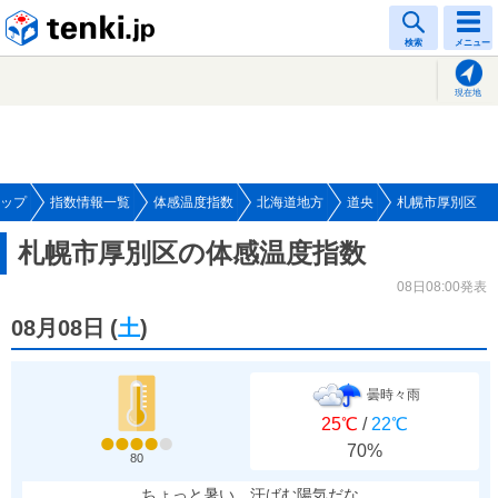
tenki.jp
検索
メニュー
現在地
ップ
指数情報一覧
体感温度指数
北海道地方
道央
札幌市厚別区
札幌市厚別区の体感温度指数
08日08:00発表
08月08日
(
土
)
曇時々雨
25℃
/
22℃
70%
80
ちょっと暑い、汗ばむ陽気だな