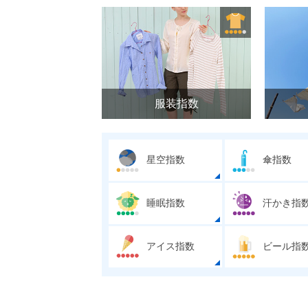
服装指数
星空指数
傘指数
睡眠指数
汗かき指
アイス指数
ビール指