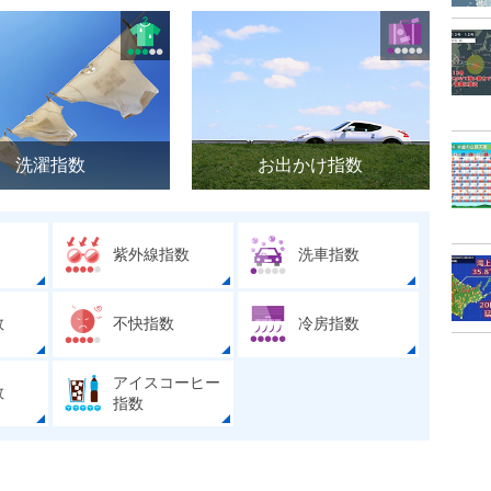
洗濯指数
お出かけ指数
紫外線指数
洗車指数
数
不快指数
冷房指数
アイスコーヒー
数
指数