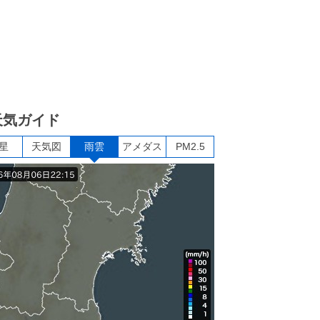
天気ガイド
星
天気図
雨雲
アメダス
PM2.5