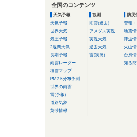
全国のコンテンツ
天気予報
観測
防災
天気予報
雨雲(過去)
警報・
世界天気
アメダス実況
地震情
気圧予報
実況天気
津波情
2週間天気
過去天気
火山情
長期予報
雷(実況)
台風情
雨雲レーダー
知る防
積雪マップ
PM2.5分布予測
世界の雨雲
雷(予報)
道路気象
黄砂情報