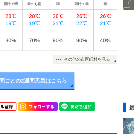
曇時々晴
曇のち雨
雨
雨時々曇
曇
28℃
28℃
28℃
26℃
26℃
19℃
19℃
21℃
22℃
21℃
30%
70%
90%
90%
40%
その他の市区町村を見る
時間ごとの2週間天気はこちら