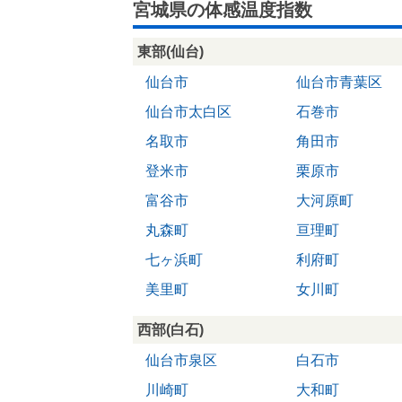
宮城県の体感温度指数
東部(仙台)
仙台市
仙台市青葉区
仙台市太白区
石巻市
名取市
角田市
登米市
栗原市
富谷市
大河原町
丸森町
亘理町
七ヶ浜町
利府町
美里町
女川町
西部(白石)
仙台市泉区
白石市
川崎町
大和町