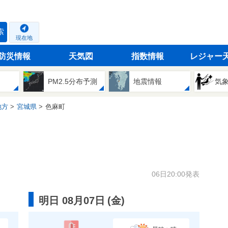
索
現在地
防災情報
天気図
指数情報
レジャー
PM2.5分布予測
地震情報
気
地方
宮城県
色麻町
06日20:00発表
明日 08月07日
(
金
)