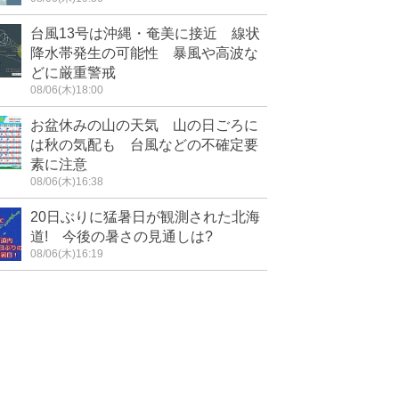
台風13号は沖縄・奄美に接近 線状
降水帯発生の可能性 暴風や高波な
どに厳重警戒
08/06(木)18:00
お盆休みの山の天気 山の日ごろに
は秋の気配も 台風などの不確定要
素に注意
08/06(木)16:38
20日ぶりに猛暑日が観測された北海
道! 今後の暑さの見通しは?
08/06(木)16:19