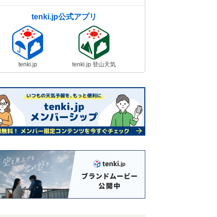
tenki.jp公式アプリ
tenki.jp
tenki.jp 登山天気