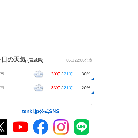
今日の天気
(宮城県)
06日22:00発表
市
30℃
/
21℃
30%
市
33℃
/
21℃
20%
tenki.jp公式SNS