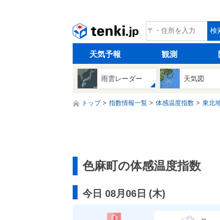
tenki.jp
検
天気予報
観測
雨雲レーダー
天気図
トップ
指数情報一覧
体感温度指数
東北
色麻町の体感温度指数
今日 08月06日
(
木
)