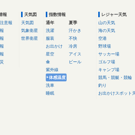
情報
天気図
指数情報
レジャー天気
注意報
天気図
通年
夏季
山の天気
報
気象衛星
洗濯
汗かき
海の天気
報
世界衛星
服装
不快
空港
報
お出かけ
冷房
野球場
報
星空
アイス
サッカー場
災
傘
ビール
ゴルフ場
紫外線
キャンプ場
体感温度
競馬・競艇・競輪
洗車
釣り
睡眠
お出かけスポット