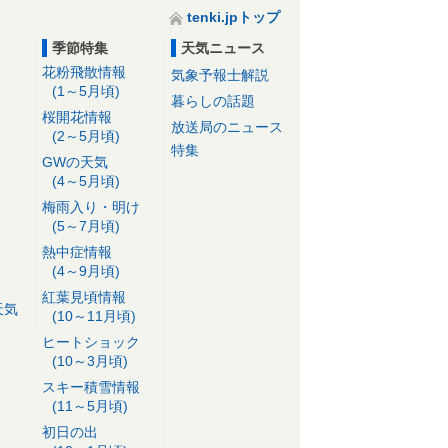
tenki.jpトップ
季節特集
天気ニュース
花粉飛散情報
気象予報士解説
(1～5月頃)
暮らしの話題
桜開花情報
放送局のニュース
(2～5月頃)
特集
GWの天気
(4～5月頃)
梅雨入り・明け
(5～7月頃)
熱中症情報
(4～9月頃)
紅葉見頃情報
天気
(10～11月頃)
ヒートショック
(10～3月頃)
スキー積雪情報
(11～5月頃)
初日の出