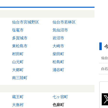
仙台市宮城野区
仙台市若林区
塩竈市
気仙沼市
多賀城市
岩沼市
東松島市
大崎市
村田町
柴田町
仙台
山元町
松島町
白石
大郷町
涌谷町
南三陸町
蔵王町
七ヶ宿町
大衡村
色麻町