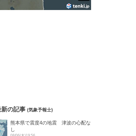
最新の記事
(気象予報士)
熊本県で震度4の地震 津波の心配な
し
08/06(木)19:56