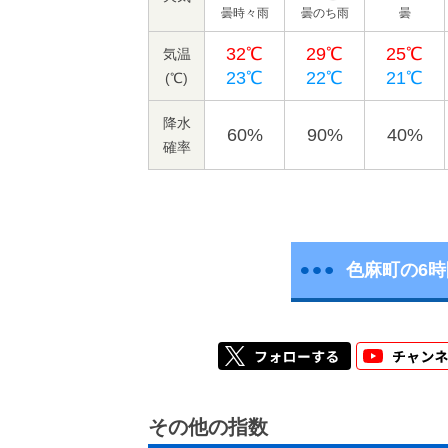
曇時々雨
曇のち雨
曇
32℃
29℃
25℃
気温
23℃
22℃
21℃
(℃)
降水
60%
90%
40%
確率
色麻町の6
その他の指数