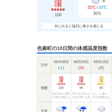
曇
32℃
/
20℃
30%
100
外に出ると猛烈に暑さを感じる
色麻町の10日間の体感温度指数
08月08日
08月09日
08月10日
日付
(
土
)
(
日
)
(
月
)
指数
100
90
80
外に出ると猛烈
外に出てみると
ちょっと暑い、
に暑さを感じる
かなり暑いなあ
汗ばむ陽気だな
天気