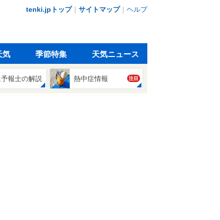
tenki.jpトップ
｜
サイトマップ
｜
ヘルプ
天気
季節特集
天気ニュース
象予報士の解説
熱中症情報
注目