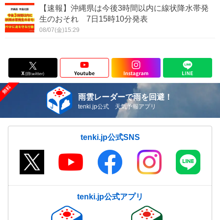
【速報】沖縄県は今後3時間以内に線状降水帯発
生のおそれ 7日15時10分発表
08/07(金)15:29
雨雲レーダーで雨を回避！
tenki.jp公式 天気予報アプリ
tenki.jp公式SNS
tenki.jp公式アプリ