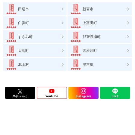
田辺市
新宮市
白浜町
上富田町
すさみ町
那智勝浦町
太地町
古座川町
北山村
串本町