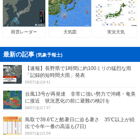
天気図
実況天気
雨雲レーダー
最新の記事
(気象予報士)
【速報】長野県で1時間に約100ミリの猛烈な雨
「記録的短時間大雨」発表
08/07(金)18:41
台風13号が再発達 非常に強い勢力で沖縄・奄美
に接近 状況悪化の前に避難の検討を
08/07(金)17:37
鳥取で39.6℃と酷暑日に迫る暑さ 35℃以上が続
出で今年一番の高温も(7日)
08/07(金)15:59