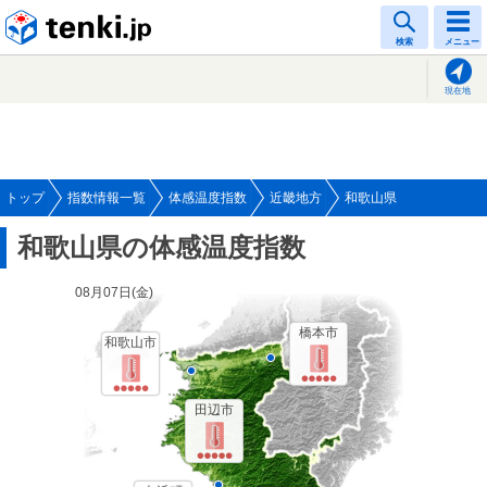
tenki.jp
検索
メニュー
現在地
トップ
指数情報一覧
体感温度指数
近畿地方
和歌山県
和歌山県の体感温度指数
08月07日(
金
)
橋本市
和歌山市
田辺市