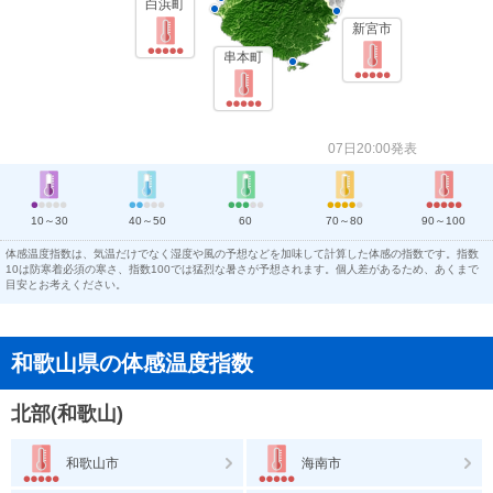
白浜町
新宮市
串本町
07日20:00発表
10～30
40～50
60
70～80
90～100
体感温度指数は、気温だけでなく湿度や風の予想などを加味して計算した体感の指数です。指数
10は防寒着必須の寒さ、指数100では猛烈な暑さが予想されます。個人差があるため、あくまで
目安とお考えください。
和歌山県の体感温度指数
北部(和歌山)
和歌山市
海南市