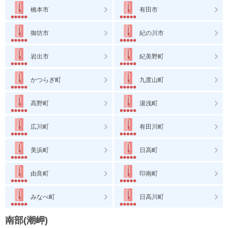
橋本市
有田市
御坊市
紀の川市
岩出市
紀美野町
かつらぎ町
九度山町
高野町
湯浅町
広川町
有田川町
美浜町
日高町
由良町
印南町
みなべ町
日高川町
南部(潮岬)