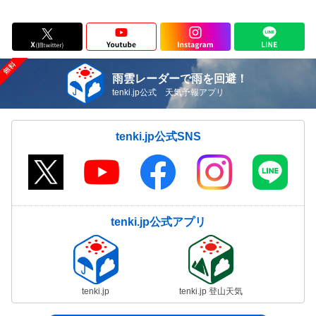
雨雲レーダーで雨を回避！
tenki.jp公式 天気予報アプリ
tenki.jp公式SNS
tenki.jp公式アプリ
tenki.jp
tenki.jp 登山天気