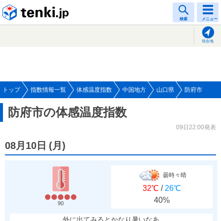
tenki.jp
検索
メニュー
現在地
トップ
指数情報一覧
体感温度指数
中国地方
山口県
防府市
防府市の体感温度指数
09日22:00発表
08月10日
(
月
)
曇時々晴
32℃
/
26℃
40%
90
外に出てみるとかなり暑いなあ