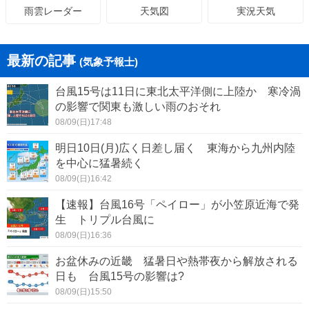
天気図
実況天気
雨雲レーダー
最新の記事
(気象予報士)
台風15号は11日に東北太平洋側に上陸か 寒冷渦
の影響で関東も激しい雨のおそれ
08/09(日)17:48
明日10日(月)広く日差し届く 東海から九州内陸
を中心に猛暑続く
08/09(日)16:42
【速報】台風16号「ペイロー」が小笠原近海で発
生 トリプル台風に
08/09(日)16:36
お盆休みの近畿 猛暑日や熱帯夜から解放される
日も 台風15号の影響は?
08/09(日)15:50