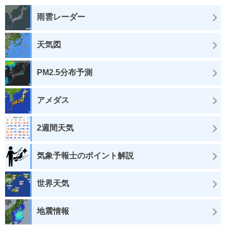
雨雲レーダー
天気図
PM2.5分布予測
アメダス
2週間天気
気象予報士のポイント解説
世界天気
地震情報