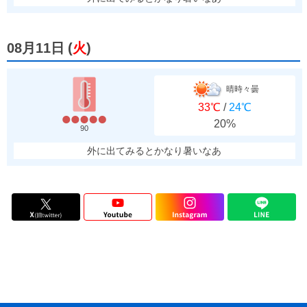
08月11日
(
火
)
晴時々曇
33℃
/
24℃
20%
90
外に出てみるとかなり暑いなあ