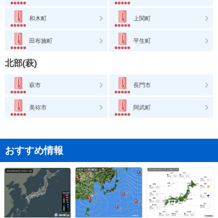
和木町
上関町
田布施町
平生町
北部(萩)
萩市
長門市
美祢市
阿武町
おすすめ情報