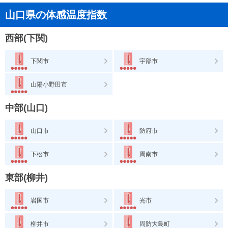
山口県の体感温度指数
西部(下関)
下関市
宇部市
山陽小野田市
中部(山口)
山口市
防府市
下松市
周南市
東部(柳井)
岩国市
光市
柳井市
周防大島町