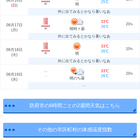
08月16日
25℃
晴
90
(
日
)
外に出てみるとかなり暑いなあ
33℃
20
08月17日
%
26℃
晴時々曇
90
(
月
)
外に出てみるとかなり暑いなあ
33℃
10
08月18日
%
26℃
晴
90
(
火
)
外に出てみるとかなり暑いなあ
33℃
---
20
08月19日
%
26℃
---
晴のち曇
(
水
)
---
防府市の6時間ごとの2週間天気はこちら
その他の市区町村の体感温度指数